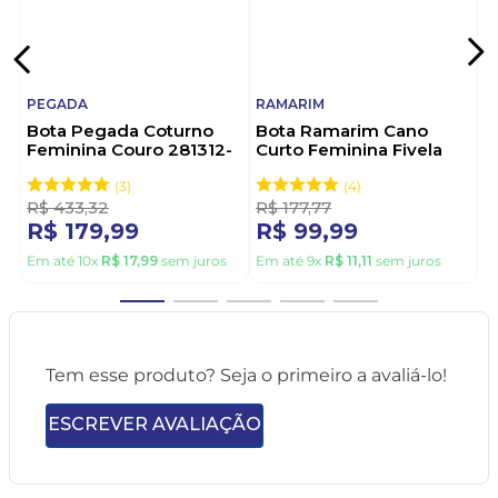
PEGADA
RAMARIM
Bota Pegada Coturno
Bota Ramarim Cano
Feminina Couro 281312-
Curto Feminina Fivela
02 Preto
2559131-01 Preto
3
4
R$
433
,
32
R$
177
,
77
R$
179
,
99
R$
99
,
99
Em até
10
x
R$
17
,
99
sem juros
Em até
9
x
R$
11
,
11
sem juros
Tem esse produto? Seja o primeiro a avaliá-lo!
ESCREVER AVALIAÇÃO