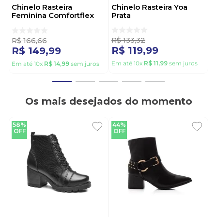
Chinelo Rasteira
Chinelo Rasteira Yoa
Feminina Comfortflex
Prata
2552402-02 Off-White
R$
133
,
32
R$
166
,
66
R$
119
,
99
R$
149
,
99
Em até
10
x
R$
11
,
99
sem juros
Em até
10
x
R$
14
,
99
sem juros
Os mais desejados do momento
58%
44%
OFF
OFF