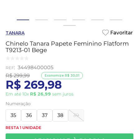
TANARA
Chinelo Tanara Papete Feminino Flatform
T9213-01 Bege
:
34498400005
R$
299
,
99
Economize
R$
30
,
01
R$
269
,
98
Em até
10
x
R$
26
,
99
sem juros
Numeração
35
36
37
38
39
RESTA 1 UNIDADE