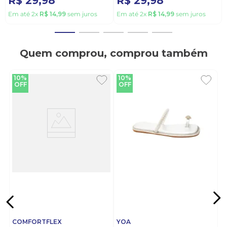
R$
29
,
98
R$
29
,
98
Em até
2
x
R$
14
,
99
sem juros
Em até
2
x
R$
14
,
99
sem juros
Quem comprou, comprou também
10%
10%
OFF
OFF
COMFORTFLEX
YOA