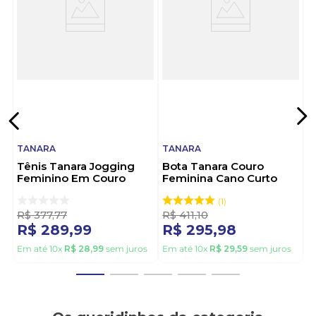
sinta a diferença de caminhar com atitude e
charme.
TANARA
TANARA
Tênis Tanara Jogging
Bota Tanara Couro
Feminino Em Couro
Feminina Cano Curto
T9322-05 Marrom
T9552-01 Marrom
1
R$
377
,
77
R$
411
,
10
R$
289
,
99
R$
295
,
98
Em até
10
x
R$
28
,
99
sem juros
Em até
10
x
R$
29
,
59
sem juros