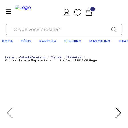
0
Favoritos
O que você procura?
BOTA
TÊNIS
PANTUFA
FEMININO
MASCULINO
INFA
Home
/
Calçado Feminino
/
Chinelo
/
Rasteiras
/
Chinelo Tanara Papete Feminino Flatform T9213-01 Bege