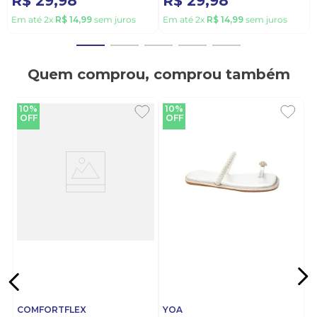
R$
29
,
98
R$
29
,
98
Em até
2
x
R$
14
,
99
sem juros
Em até
2
x
R$
14
,
99
sem juros
Quem comprou, comprou também
10%
10%
OFF
OFF
COMFORTFLEX
YOA