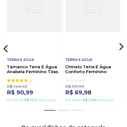
e Água: o passo perfeito para o seu dia a dia.
TERRA E AGUA
TERRA E AGUA
Tamanco Terra E Água
Chinelo Terra E Água
Anabela Feminino Tiras
Conforto Feminino
Cruzadas 593400
Anabela 471123 Off-
Marrom
White
1
R$
144
,
43
R$
99
,
99
R$
90
,
99
R$
69
,
98
Em até
9
x
R$
10
,
11
sem juros
Em até
6
x
R$
11
,
66
sem juros