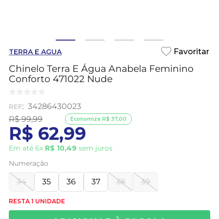
TERRA E AGUA
Chinelo Terra E Água Anabela Feminino
Conforto 471022 Nude
:
34286430023
R$
99
,
99
Economize
R$
37
,
00
R$
62
,
99
Em até
6
x
R$
10
,
49
sem juros
Numeração
34
35
36
37
38
39
RESTA 1 UNIDADE