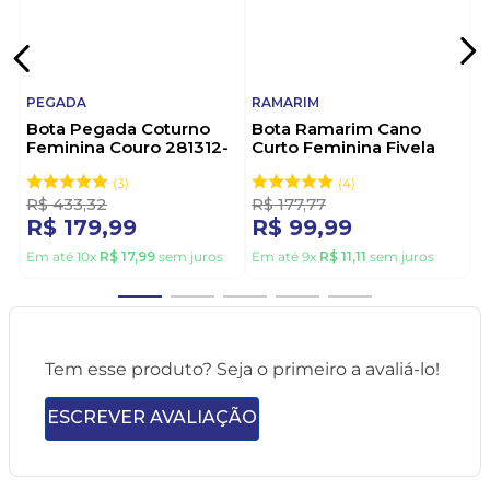
PEGADA
RAMARIM
Bota Pegada Coturno
Bota Ramarim Cano
Feminina Couro 281312-
Curto Feminina Fivela
02 Preto
2559131-01 Preto
3
4
R$
433
,
32
R$
177
,
77
R$
179
,
99
R$
99
,
99
Em até
10
x
R$
17
,
99
sem juros
Em até
9
x
R$
11
,
11
sem juros
Tem esse produto? Seja o primeiro a avaliá-lo!
ESCREVER AVALIAÇÃO