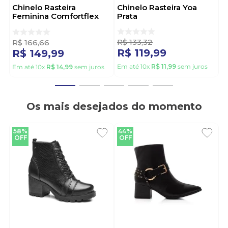
Chinelo Rasteira
Chinelo Rasteira Yoa
Feminina Comfortflex
Prata
2552402-02 Off-White
R$
133
,
32
R$
166
,
66
R$
119
,
99
R$
149
,
99
Em até
10
x
R$
11
,
99
sem juros
Em até
10
x
R$
14
,
99
sem juros
Os mais desejados do momento
58%
44%
OFF
OFF