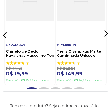
HAVAIANAS
OLYMPIKUS
Chinelo de Dedo
Tênis Olympikus Marte
Havaianas Masculino Top
Caminhada Unissex
Vermelho
Preto
8
3
R$
44
,
43
R$
222
,
21
R$
19
,
99
R$
149
,
99
Em até
1
x
R$
19
,
99
sem juros
Em até
10
x
R$
14
,
99
sem juros
Tem esse produto? Seja o primeiro a avaliá-lo!