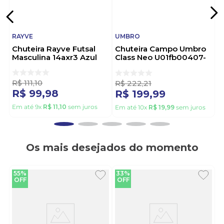
RAYVE
UMBRO
Chuteira Rayve Futsal
Chuteira Campo Umbro
Masculina 14axr3 Azul
Class Neo U01fb00407-
125 Preto
R$
111
,
10
R$
222
,
21
R$
99
,
98
R$
199
,
99
Em até
9
x
R$
11
,
10
sem juros
Em até
10
x
R$
19
,
99
sem juros
Os mais desejados do momento
55%
33%
OFF
OFF