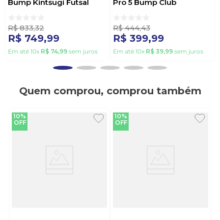
Bump Kintsugi Futsal
Pro 5 Bump Club
Masculino U03fb00485-
Masculino U01fb042
239 Branco
Preto
R$
833
,
32
R$
444
,
43
R$
749
,
99
R$
399
,
99
Em até
10
x
R$
74
,
99
sem juros
Em até
10
x
R$
39
,
99
sem juros
Quem comprou, comprou também
10%
10%
OFF
OFF