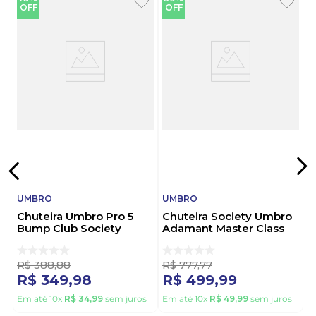
Sobre a Marca:
OFF
OFF
A Umbro é uma marca britânica icônica no mundo
dos esportes, especialmente conhecida por sua
tradição e excelência no futebol. Fundada em 1924,
combina inovação tecnológica e design de alta
performance, oferecendo produtos que atendem
tanto atletas profissionais quanto amadores. A
marca é sinônimo de qualidade, tradição e estilo
esportivo.
UMBRO
UMBRO
Chuteira Umbro Pro 5
Chuteira Society Umbro
Bump Club Society
Adamant Master Class
Masculinau01fb043
Pro Bump England
Preto
Masculina U03fb00290-
442 Vermelho
R$
388
,
88
R$
777
,
77
R$
349
,
98
R$
499
,
99
Em até
10
x
R$
34
,
99
sem juros
Em até
10
x
R$
49
,
99
sem juros