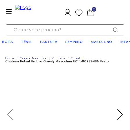
0
Favoritos
O que você procura?
BOTA
TÊNIS
PANTUFA
FEMININO
MASCULINO
INFA
Home
/
Calçado Masculino
/
Chuteira
/
Futsal
/
Chuteira Futsal Umbro Gravity Masculina U01fb00279-186 Preto