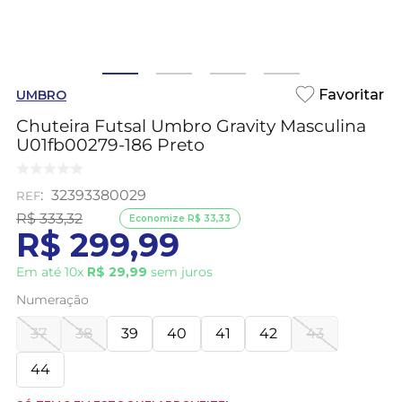
UMBRO
Chuteira Futsal Umbro Gravity Masculina
U01fb00279-186 Preto
:
32393380029
R$
333
,
32
Economize
R$
33
,
33
R$
299
,
99
Em até
10
x
R$
29
,
99
sem juros
Numeração
37
38
39
40
41
42
43
44