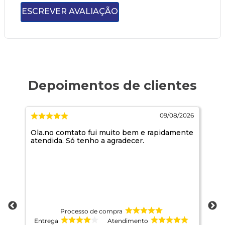
ESCREVER AVALIAÇÃO
026
09/08/2026
Ola.no comtato fui muito bem e rapidamente
A 
atendida. Só tenho a agradecer.
co
pr
qu
Processo de compra
Entrega
Atendimento
E