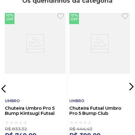
Os queridinhos da categoria
10%
10%
OFF
OFF
UMBRO
UMBRO
Chuteira Umbro Pro 5
Chuteira Futsal Umbro
Bump Kintsugi Futsal
Pro 5 Bump Club
Masculino U03fb00485-
Masculino U01fb042
239 Branco
Preto
R$
833
,
32
R$
444
,
43