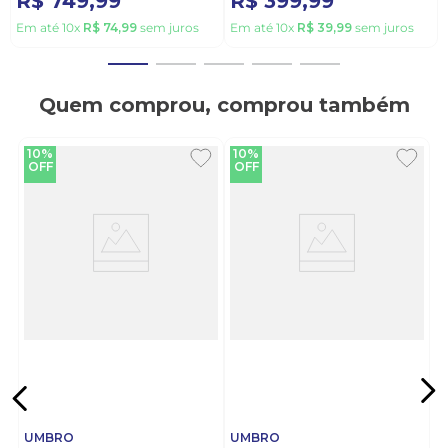
R$
749
,
99
R$
399
,
99
Em até
10
x
R$
74
,
99
sem juros
Em até
10
x
R$
39
,
99
sem juros
Quem comprou, comprou também
10%
10%
OFF
OFF
UMBRO
UMBRO