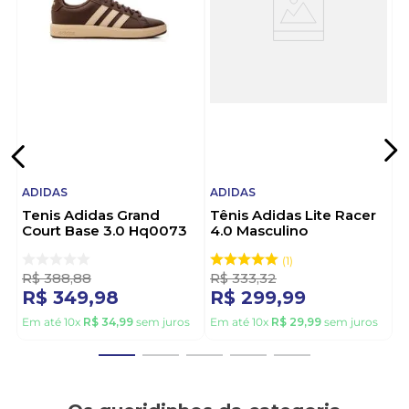
A empresa Adidas é pioneira no ramo de calçados
esportivos e/ou casuais, oferecendo um vasto
pacote de produtos não somente com a linha de
calçados, mas roupas e acessórios. Eles têm como
lema: Nos esforçamos continuamente para criar
uma cultura de inovação e criatividade. E é assim
que a marca efetiva novos horizontes para seus
clientes.
ADIDAS
ADIDAS
Tenis Adidas Grand
Tênis Adidas Lite Racer
Court Base 3.0 Hq0073
4.0 Masculino
Marrom
Caminhada Jj7367 Preto
1
R$
388
,
88
R$
333
,
32
R$
349
,
98
R$
299
,
99
Em até
10
x
R$
34
,
99
sem juros
Em até
10
x
R$
29
,
99
sem juros