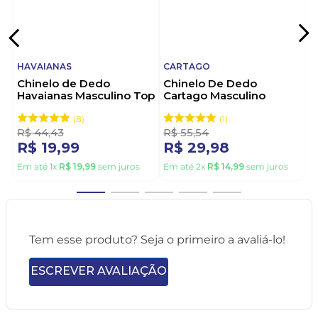
HAVAIANAS
CARTAGO
Chinelo de Dedo
Chinelo De Dedo
Havaianas Masculino Top
Cartago Masculino
Vermelho
Alabama 11859-21392
Cinza
8
1
R$
44
,
43
R$
55
,
54
R$
19
,
99
R$
29
,
98
Em até
1
x
R$
19
,
99
sem juros
Em até
2
x
R$
14
,
99
sem juros
Tem esse produto? Seja o primeiro a avaliá-lo!
ESCREVER AVALIAÇÃO