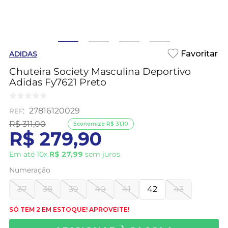
ADIDAS
Chuteira Society Masculina Deportivo
Adidas Fy7621 Preto
:
27816120029
R$
311
,
00
Economize
R$
31
,
10
R$
279
,
90
Em até
10
x
R$
27
,
99
sem juros
Numeração
37
38
39
40
41
42
43
SÓ TEM 2 EM ESTOQUE! APROVEITE!