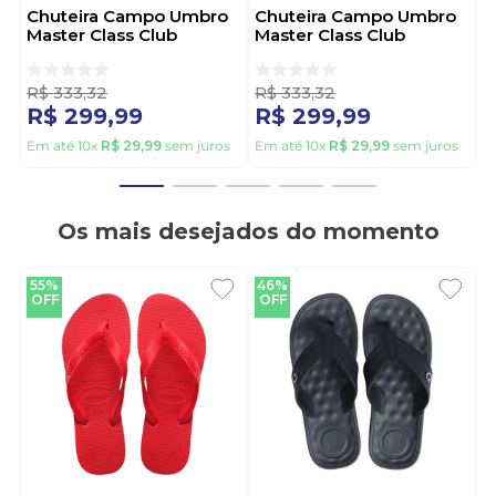
Chuteira Campo Umbro
Chuteira Campo Umbro
Master Class Club
Master Class Club
U01fb00471-126 Preto
U01fb00471-215 Branco
R$
333
,
32
R$
333
,
32
R$
299
,
99
R$
299
,
99
Em até
10
x
R$
29
,
99
sem juros
Em até
10
x
R$
29
,
99
sem juros
Os mais desejados do momento
55%
46%
OFF
OFF