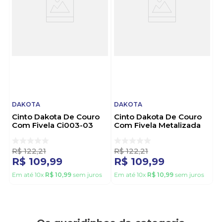
design moderno e durabilidade, ela garante estilo
aliado à praticidade no dia a dia. Escolha Dakota
para investir em peças que valorizam sua
personalidade, elegância que acompanha você em
todos os passos.
DAKOTA
DAKOTA
Cinto Dakota De Couro
Cinto Dakota De Couro
Com Fivela Ci003-03
Com Fivela Metalizada
Off-White
Ci003-01 Preto
R$
122
,
21
R$
122
,
21
R$
109
,
99
R$
109
,
99
Em até
10
x
R$
10
,
99
sem juros
Em até
10
x
R$
10
,
99
sem juros