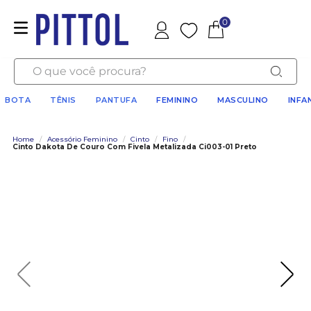
0
Favoritos
O que você procura?
BOTA
TÊNIS
PANTUFA
FEMININO
MASCULINO
INFA
Home
/
Acessório Feminino
/
Cinto
/
Fino
/
Cinto Dakota De Couro Com Fivela Metalizada Ci003-01 Preto