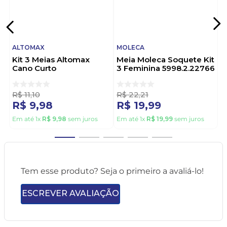
ALTOMAX
MOLECA
Kit 3 Meias Altomax
Meia Moleca Soquete Kit
Cano Curto
3 Feminina 5998.2.22766
004alwi21610 Sortido
Sortido
R$
11
,
10
R$
22
,
21
R$
9
,
98
R$
19
,
99
Em até
1
x
R$
9
,
98
sem juros
Em até
1
x
R$
19
,
99
sem juros
Tem esse produto? Seja o primeiro a avaliá-lo!
ESCREVER AVALIAÇÃO