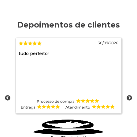
026
30/07/2026
tudo perfeito!
Co
Processo de compra
Entrega
Atendimento
E