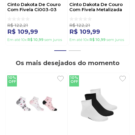
Cinto Dakota De Couro
Cinto Dakota De Couro
Com Fivela Ci003-03
Com Fivela Metalizada
Off-White
Ci003-01 Preto
R$
122
,
21
R$
122
,
21
R$
109
,
99
R$
109
,
99
Em até
10
x
R$
10
,
99
sem juros
Em até
10
x
R$
10
,
99
sem juros
Os mais desejados do momento
10%
10%
OFF
OFF