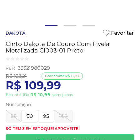
DAKOTA
Cinto Dakota De Couro Com Fivela
Metalizada Ci003-01 Preto
:
33321980029
R$
122
,
21
Economize
R$
12
,
22
R$
109
,
99
Em até
10
x
R$
10
,
99
sem juros
Numeração
85
90
95
100
SÓ TEM 3 EM ESTOQUE! APROVEITE!