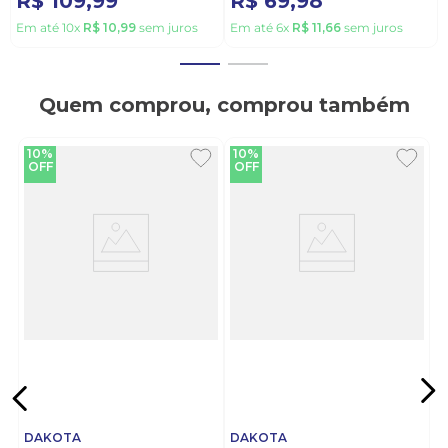
R$
109
,
99
R$
69
,
98
Em até
10
x
R$
10
,
99
sem juros
Em até
6
x
R$
11
,
66
sem juros
Quem comprou, comprou também
10%
10%
OFF
OFF
DAKOTA
DAKOTA