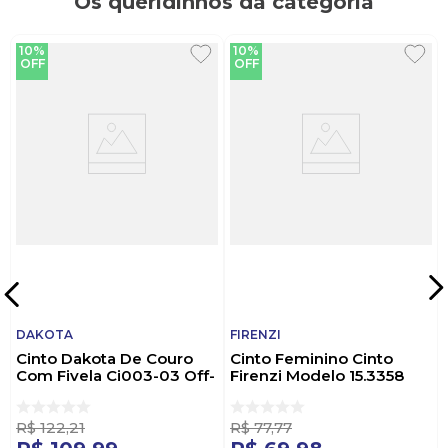
Os queridinhos da categoria
10%
10%
OFF
OFF
DAKOTA
FIRENZI
Cinto Dakota De Couro
Cinto Feminino Cinto
Com Fivela Ci003-03 Off-
Firenzi Modelo 15.3358
White
Bege
R$
122
,
21
R$
77
,
77