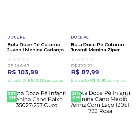
DOCE PE
DOCE PE
Bota Doce Pé Coturno
Bota Doce Pé Coturno
Juvenil Menina Cadarço
Juvenil Menina Zíper
36032-182 Off-White
38013-182 Off-White
R$
144
,
43
R$
122
,
21
R$
103
,
99
R$
87
,
99
Em até
10
x
R$
10
,
39
sem juros
Em até
8
x
R$
10
,
99
sem juros
28%
28%
OFF
OFF