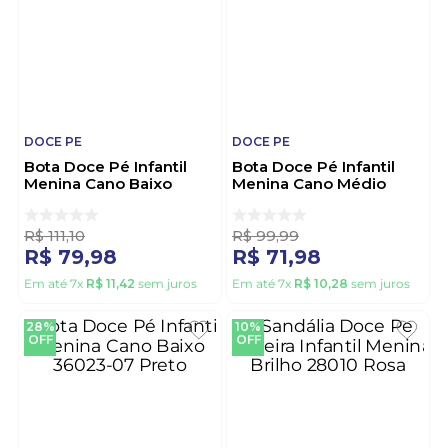
DOCE PE
DOCE PE
Bota Doce Pé Infantil
Bota Doce Pé Infantil
Menina Cano Baixo
Menina Cano Médio
35027-257 Ouro
Verniz Com Laço 13051-
722 Rosa
R$
111
,
10
R$
99
,
99
R$
79
,
98
R$
71
,
98
Em até
7
x
R$
11
,
42
sem juros
Em até
7
x
R$
10
,
28
sem juros
28%
10%
OFF
OFF