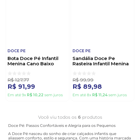
DOCE PE
DOCE PE
Bota Doce Pé Infantil
Sandália Doce Pe
Menina Cano Baixo
Rasteira Infantil Menina
36023-07 Preto
Brilho 28010 Rosa
R$
127
,
77
R$
99
,
99
R$
91
,
99
R$
89
,
98
Em até
9
x
R$
10
,
22
sem juros
Em até
8
x
R$
11
,
24
sem juros
Você viu todos os
6
produtos
Doce Pé: Passos Confortáveis e Alegria para os Pequenos
A Doce Pé nasceu do sonho de criar calçados infantis que
aliassem conforto, estilo e segurança. Com uma história marcada