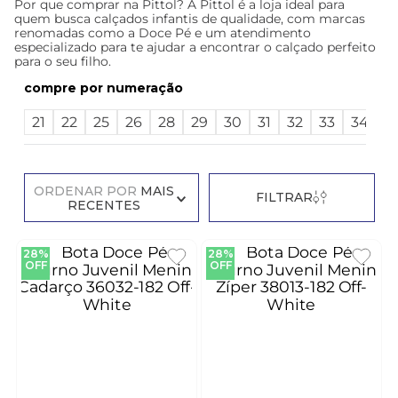
Por que comprar na Pittol? A Pittol é a loja ideal para
quem busca calçados infantis de qualidade, com marcas
renomadas como a Doce Pé e um atendimento
especializado para te ajudar a encontrar o calçado perfeito
para o seu filho.
numeração
21
22
25
26
28
29
30
31
32
33
34
ORDENAR POR
MAIS
FILTRAR
RECENTES
28%
28%
OFF
OFF