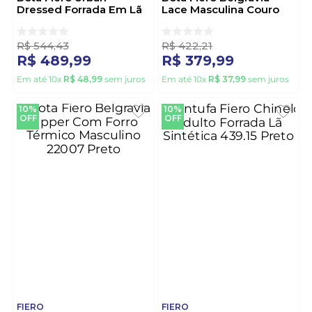
Dressed Forrada Em Lã
Lace Masculina Couro
Sintética Masculina
Impermeabilizante
21106 Marrom
22011 Preto
R$
544
,
43
R$
422
,
21
R$
489
,
99
R$
379
,
99
Em até
10
x
R$
48
,
99
sem juros
Em até
10
x
R$
37
,
99
sem juros
10%
10%
OFF
OFF
FIERO
FIERO