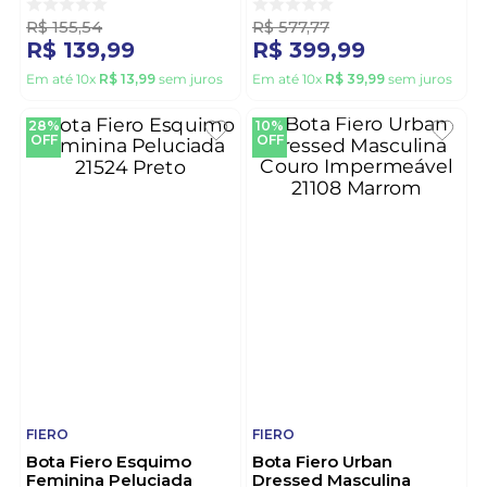
Preto
R$
155
,
54
R$
577
,
77
R$
139
,
99
R$
399
,
99
Em até
10
x
R$
13
,
99
sem juros
Em até
10
x
R$
39
,
99
sem juros
28%
10%
OFF
OFF
FIERO
FIERO
Bota Fiero Esquimo
Bota Fiero Urban
Feminina Peluciada
Dressed Masculina