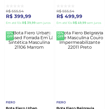
21524 Preto
Couro Impermeável
21108 Marrom
R$
555
,
54
R$
555
,
54
R$
399
,
99
R$
499
,
99
Em até
10
x
R$
39
,
99
sem juros
Em até
10
x
R$
49
,
99
sem juros
10%
10%
OFF
OFF
FIERO
FIERO
Bota Fiero Urban
Bota Fiero Belgravia