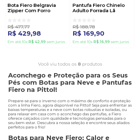
Bota Fiero Belgravia
Pantufa Fiero Chinelo
Zipper Com Forro
Adulto Forrada Lã
Térmico Masculino
Sintética 439.15 Preto
22007 Preto
R$
477
,
77
R$
188
,
78
R$
429
,
98
R$
169
,
90
Em até
10
x
R$
42
,
99
sem juros
Em até
10
x
R$
16
,
99
sem juros
Você viu todos os
8
produtos
Aconchego e Proteção para os Seus
Pés com Botas para Neve e Pantufas
Fiero na Pittol!
Prepare-se para o inverno com o máximo de conforto e proteção
com a linha Fiero, agora disponível na Pittol! Seja para enfrentar as
baixas temperaturas e a neve com botas robustas e isoladas, ou
para relaxar em casa com o aconchego das pantufas, a Fiero
oferece calçados com qualidade e tecnologias pensadas para o
seu bem-estar. Descubra a nossa seleção e encontre seus aliados
perfeitos para o frio!
Botas para Neve Fiero: Calor e