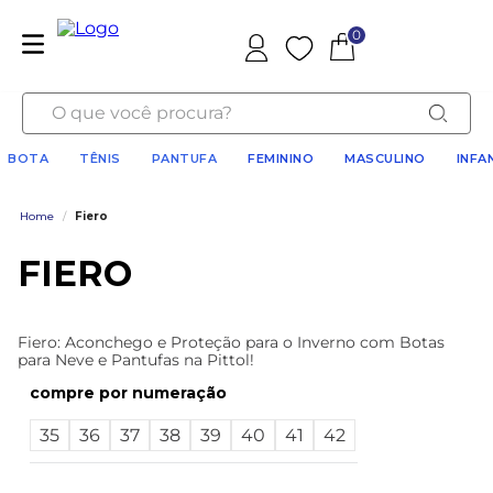
0
Favoritos
O que você procura?
BOTA
TÊNIS
PANTUFA
FEMININO
MASCULINO
INFA
Home
/
Fiero
FIERO
Fiero: Aconchego e Proteção para o Inverno com Botas
para Neve e Pantufas na Pittol!
numeração
35
36
37
38
39
40
41
42