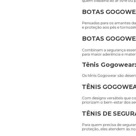
quem trabalha ao ar livre ou 
BOTAS GOGOWEA
Pensadas para os amantes da 
e proteção aos pés e tornozel
BOTAS GOGOWE
Combinam a segurança essenci
para maior aderência e materi
Tênis Gogowear: 
Os tênis Gogowear são desenvo
TÊNIS GOGOWEA
Com designs versáteis que co
priorizam o bem-estar dos se
TÊNIS DE SEGU
Para quem precisa de seguran
proteção, eles atendem às no