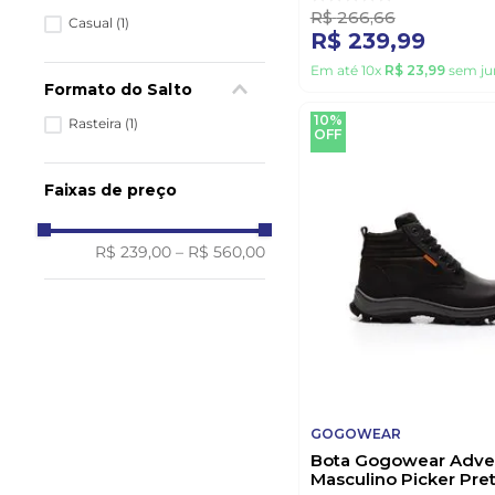
R$
266
,
66
Casual
(
1
)
R$
239
,
99
Em até
10
x
R$
23
,
99
sem ju
Formato do Salto
10%
Rasteira
(
1
)
OFF
Faixas de preço
R$ 239,00
–
R$ 560,00
GOGOWEAR
Bota Gogowear Adve
Masculino Picker Pre