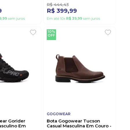
R$
444
,
43
9
R$
399
,
99
9
,
99
sem juros
Em até
10
x
R$
39
,
99
sem juros
10%
OFF
GOGOWEAR
ar Gorider
Bota Gogowear Tucson
asculino Em
Casual Masculina Em Couro -