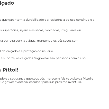
lçado
os que garantem a durabilidade e a resistência ao uso contínuo e a
s superfícies, sejam elas secas, molhadas, irregulares ou
ma barreira contra a água, mantendo os pés secos sem
l do calçado e a proteção do usuário.
e suporte, os calçados Gogowear são pensados para o uso
Pittol!
 e a segurança que seus pés merecem. Visite o site da Pittol e
do Gogowear você vai escolher para sua próxima aventura?