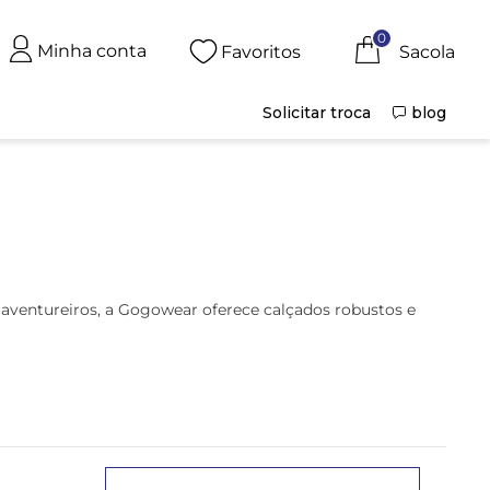
0
Minha conta
Favoritos
Solicitar troca
blog
 aventureiros, a Gogowear oferece calçados robustos e