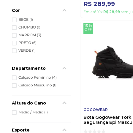
R$
289
,
99
Cor
Em até
10
x
R$
28
,
99
sem ju
BEGE
(
1
)
10%
CHUMBO
(
1
)
OFF
MARROM
(
3
)
PRETO
(
6
)
VERDE
(
1
)
Departamento
Calçado Feminino
(
4
)
Calçado Masculino
(
8
)
Altura do Cano
GOGOWEAR
Médio / Médio
(
1
)
Bota Gogowear Tork
Segurança Epi Mascul
Couro Preto
Esporte