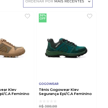
ORDENAR POR
MAIS RECENTES
36%
OFF
GOGOWEAR
ear Kiev
Tênis Gogowear Kiev
pi/C.A Feminino
Segurança Epi/C.A Feminino
ege
Couro F.H Verde
R$
388
,
88