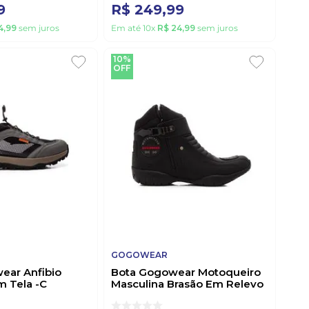
9
R$
249
,
99
4
,
99
sem juros
Em até
10
x
R$
24
,
99
sem juros
10%
OFF
GOGOWEAR
ear Anfibio
Bota Gogowear Motoqueiro
m Tela -C
Masculina Brasão Em Relevo
1001a Preto