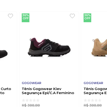
36%
36%
OFF
OFF
GOGOWEAR
GOGOWEAR
 Curto
Tênis Gogowear Kiev
Tênis Gogow
eto
Segurança Epi/C.A Feminino
Segurança E
Couro Preto
Couro F.B B
R$
388
,
88
R$
388
,
88