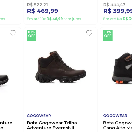
R$
522
,
21
R$
444
,
43
R$
469
,
99
R$
399
,
9
ros
Em até
10
x
R$
46
,
99
sem juros
Em até
10
x
R$
3
10%
10%
OFF
OFF
GOGOWEAR
GOGOWEAR
nture
Bota Gogowear Trilha
Bota Gogowe
to
Adventure Everest-Ii
Cano Alto M