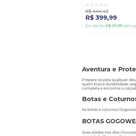
R$
444
,
43
R$
399
,
99
Em até
10
x
R$
39
,
99
sem ju
Aventura e Prot
Prepare-se para qualquer desa
quem busca durabilidade, segu
completa e encontre o calçado
Botas e Coturno
As botas e coturnos Gogowear
BOTAS GOGOWE
Suas aliadas nos dias chuvos