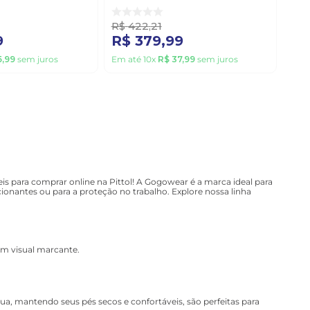
 Preto
F Marrom
R$
422
,
21
9
R$
379
,
99
5
,
99
sem juros
Em até
10
x
R$
37
,
99
sem juros
is para comprar online na Pittol! A Gogowear é a marca ideal para
ionantes ou para a proteção no trabalho. Explore nossa linha
um visual marcante.
, mantendo seus pés secos e confortáveis, são perfeitas para