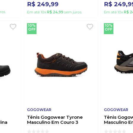
R$
249
,
99
R$
249
,
9
ros
Em até
10
x
R$
24
,
99
sem juros
Em até
10
x
R$
2
10%
10%
OFF
OFF
GOGOWEAR
GOGOWEAR
Tênis Gogowear Tyrone
Tênis Gogow
ina
Masculino Em Couro 3
Masculino E
Marrom
Chumbo