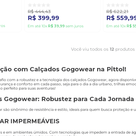
Masculino Couro Marrom
Micofibra .B
R$
444
,
43
R$
622
,
21
R$
399
,
99
R$
559
,
9
ros
Em até
10
x
R$
39
,
99
sem juros
Em até
10
x
R$
5
Você viu todos os
12
produtos
eção com Calçados Gogowear na Pittol!
fio com a robustez e a tecnologia dos calçados Gogowear, agora disponíve
rança e conforto em cada passo, seja para o dia a dia urbano, trilhas emoc
 perfeito para suas aventuras!
s Gogowear: Robustez para Cada Jornada
 são sinônimo de resistência e estilo, ideais para quem busca proteção e 
AR IMPERMEÁVEIS
os e em ambientes úmidos. Com tecnologias que impedem a entrada de água