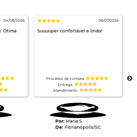
04/08/2026
06/07/2026
s. Ótima
Suuuuper confortável e lindo!
10
Co
Processo de compra
Entrega
Atendimento
Maria S.
Florianópolis
/
SC