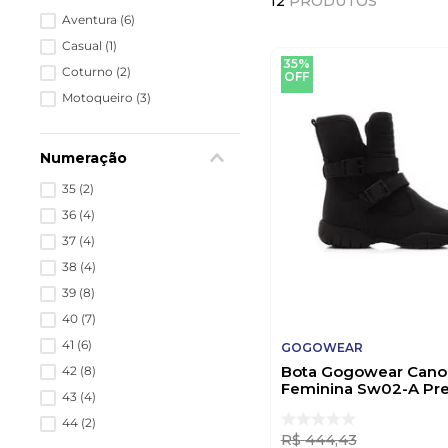
12
PRODUTOS
Aventura
(
6
)
Casual
(
1
)
35%
Coturno
(
2
)
OFF
Motoqueiro
(
3
)
Numeração
35
(
2
)
36
(
4
)
37
(
4
)
38
(
4
)
39
(
8
)
40
(
7
)
41
(
6
)
GOGOWEAR
Bota Gogowear Cano
42
(
8
)
Feminina Sw02-A Pr
43
(
4
)
44
(
2
)
R$
444
,
43