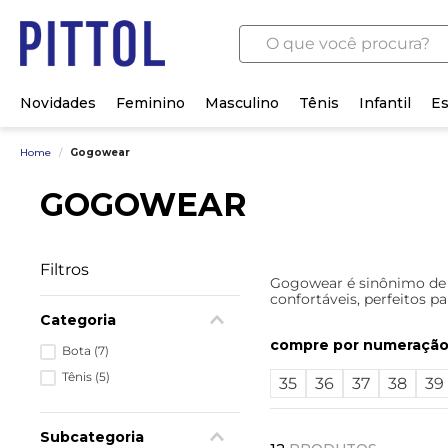
O que você procura?
Novidades
Feminino
Masculino
Tênis
Infantil
Es
Home
/
Gogowear
GOGOWEAR
Filtros
Gogowear é sinônimo de a
confortáveis, perfeitos pa
Categoria
numeraçã
Bota
(
7
)
Tênis
(
5
)
35
36
37
38
39
Subcategoria