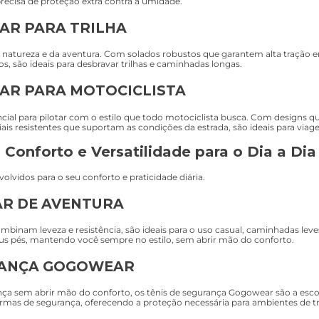
precisa de proteção extra contra a umidade.
R PARA TRILHA
natureza e da aventura. Com solados robustos que garantem alta tração em
os, são ideais para desbravar trilhas e caminhadas longas.
AR PARA MOTOCICLISTA
al para pilotar com o estilo que todo motociclista busca. Com designs qu
ais resistentes que suportam as condições da estrada, são ideais para viagen
Conforto e Versatilidade para o Dia a Dia
lvidos para o seu conforto e praticidade diária.
R DE AVENTURA
mbinam leveza e resistência, são ideais para o uso casual, caminhadas le
us pés, mantendo você sempre no estilo, sem abrir mão do conforto.
RANÇA GOGOWEAR
ça sem abrir mão do conforto, os tênis de segurança Gogowear são a escolh
rmas de segurança, oferecendo a proteção necessária para ambientes de 