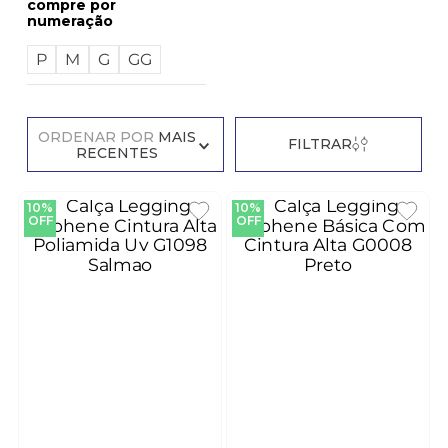
numeração
P
M
G
GG
ORDENAR POR
MAIS
FILTRAR
RECENTES
10%
10%
OFF
OFF