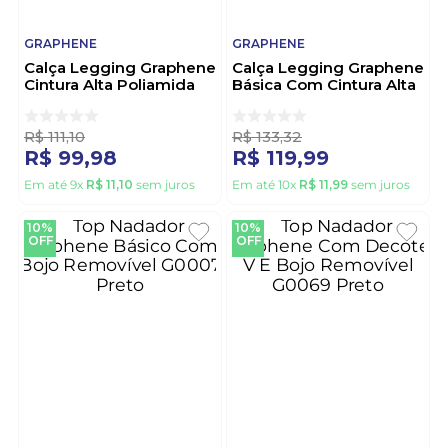
GRAPHENE
GRAPHENE
Calça Legging Graphene
Calça Legging Graphene
Cintura Alta Poliamida
Básica Com Cintura Alta
Uv G1098 Salmao
G0008 Preto
R$
111
,
10
R$
133
,
32
R$
99
,
98
R$
119
,
99
Em até
9
x
R$
11
,
10
sem juros
Em até
10
x
R$
11
,
99
sem juros
10%
10%
OFF
OFF