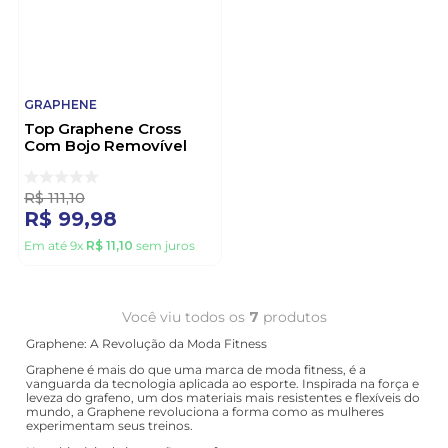
GRAPHENE
Top Graphene Cross
Com Bojo Removível
Com Filete G0959 Rosa
R$
111
,
10
R$
99
,
98
Em até
9
x
R$
11
,
10
sem juros
Você viu todos os
7
produtos
Graphene: A Revolução da Moda Fitness
Graphene é mais do que uma marca de moda fitness, é a
vanguarda da tecnologia aplicada ao esporte. Inspirada na força e
leveza do grafeno, um dos materiais mais resistentes e flexíveis do
mundo, a Graphene revoluciona a forma como as mulheres
experimentam seus treinos.