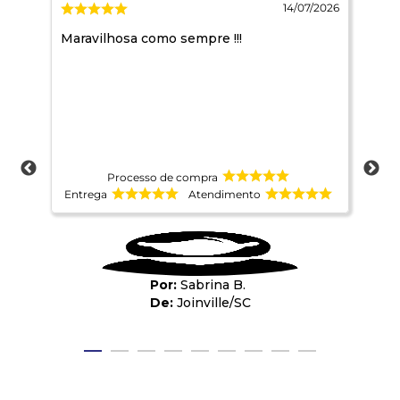
/2026
14/07/2026
que
Maravilhosa como sempre !!!
Sem
a.
o
 uso
e a
s .
Processo de compra
Entrega
Atendimento
Ent
Sabrina B.
Joinville
/
SC