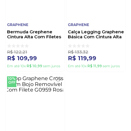
GRAPHENE
GRAPHENE
Bermuda Grephene
Calça Legging Graphene
Cintura Alta Com Filetes
Básica Com Cintura Alta
G0842 Verde
G0008 Cinza
R$
122
,
21
R$
133
,
32
R$
109
,
99
R$
119
,
99
Em até
10
x
R$
10
,
99
sem juros
Em até
10
x
R$
11
,
99
sem juros
10%
OFF