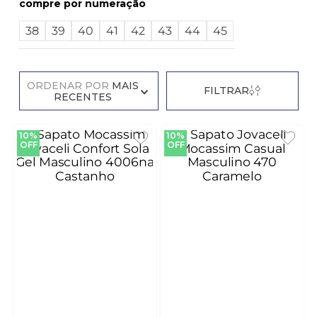
numeração
38
39
40
41
42
43
44
45
ORDENAR POR
MAIS
FILTRAR
RECENTES
10%
10%
OFF
OFF