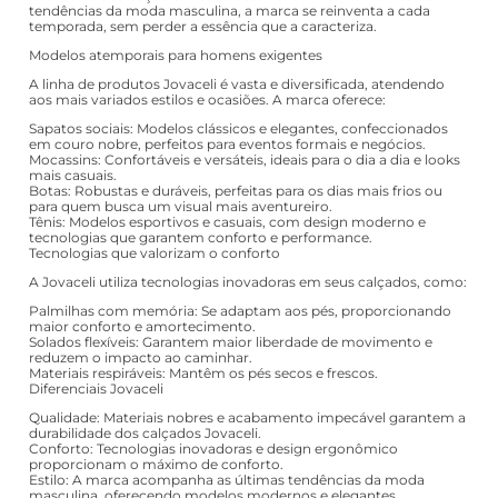
tendências da moda masculina, a marca se reinventa a cada
temporada, sem perder a essência que a caracteriza.
Modelos atemporais para homens exigentes
A linha de produtos Jovaceli é vasta e diversificada, atendendo
aos mais variados estilos e ocasiões. A marca oferece:
Sapatos sociais: Modelos clássicos e elegantes, confeccionados
em couro nobre, perfeitos para eventos formais e negócios.
Mocassins: Confortáveis e versáteis, ideais para o dia a dia e looks
mais casuais.
Botas: Robustas e duráveis, perfeitas para os dias mais frios ou
para quem busca um visual mais aventureiro.
Tênis: Modelos esportivos e casuais, com design moderno e
tecnologias que garantem conforto e performance.
Tecnologias que valorizam o conforto
A Jovaceli utiliza tecnologias inovadoras em seus calçados, como:
Palmilhas com memória: Se adaptam aos pés, proporcionando
maior conforto e amortecimento.
Solados flexíveis: Garantem maior liberdade de movimento e
reduzem o impacto ao caminhar.
Materiais respiráveis: Mantêm os pés secos e frescos.
Diferenciais Jovaceli
Qualidade: Materiais nobres e acabamento impecável garantem a
durabilidade dos calçados Jovaceli.
Conforto: Tecnologias inovadoras e design ergonômico
proporcionam o máximo de conforto.
Estilo: A marca acompanha as últimas tendências da moda
masculina, oferecendo modelos modernos e elegantes.