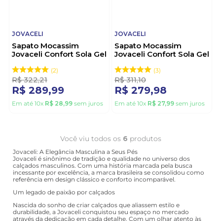
JOVACELI
JOVACELI
Sapato Mocassim
Sapato Mocassim
Jovaceli Confort Sola Gel
Jovaceli Confort Sola Gel
Masculino 4006nc Preto
Masculino Couro
4006nd Marrom
2
3
R$
322
,
21
R$
311
,
10
R$
289
,
99
R$
279
,
98
Em até
10
x
R$
28
,
99
sem juros
Em até
10
x
R$
27
,
99
sem juros
Você viu todos os
6
produtos
Jovaceli: A Elegância Masculina a Seus Pés
Jovaceli é sinônimo de tradição e qualidade no universo dos
calçados masculinos. Com uma história marcada pela busca
incessante por excelência, a marca brasileira se consolidou como
referência em design clássico e conforto incomparável.
Um legado de paixão por calçados
Nascida do sonho de criar calçados que aliassem estilo e
durabilidade, a Jovaceli conquistou seu espaço no mercado
através da dedicação em cada detalhe. Com um olhar atento às