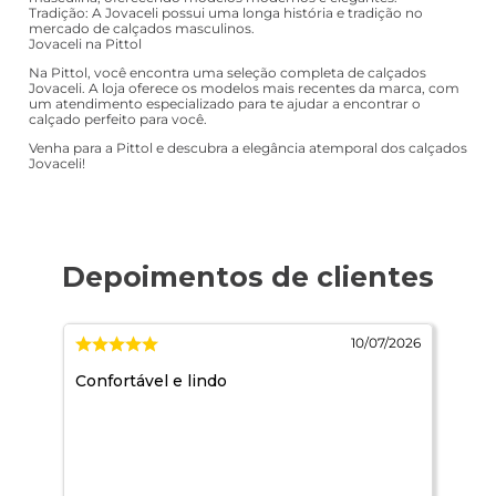
Tradição: A Jovaceli possui uma longa história e tradição no
mercado de calçados masculinos.
Jovaceli na Pittol
Na Pittol, você encontra uma seleção completa de calçados
Jovaceli. A loja oferece os modelos mais recentes da marca, com
um atendimento especializado para te ajudar a encontrar o
calçado perfeito para você.
Venha para a Pittol e descubra a elegância atemporal dos calçados
Jovaceli!
2026
10/07/2026
,
Confortável e lindo
Qdo
não
dúv
tra
Já 
mui
Asi