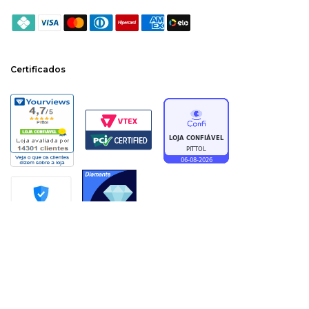
Certificados
PITTOL CALÇADOS LTDA | CNPJ: 83569624/0025-29 | AVENIDA GETULIO
DORNELES VARGAS, 749 - SALA 2 | BAIRRO: CENTRO | CHAPECÓ / SC | CEP
89802-001