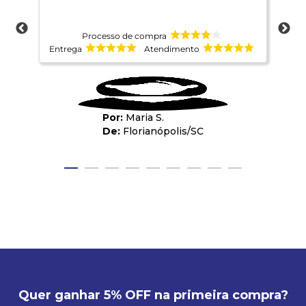
for
Par
sou
Processo de compra
opo
Entrega
Atendimento
Ent
Maria S.
Florianópolis
/
SC
Quer ganhar 5% OFF na primeira compra?