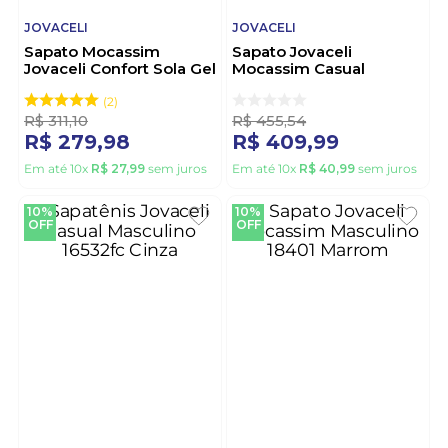
JOVACELI
JOVACELI
Sapato Mocassim
Sapato Jovaceli
Jovaceli Confort Sola Gel
Mocassim Casual
Masculino 4006na
Masculino 470 Caramelo
Castanho
2
R$
311
,
10
R$
455
,
54
R$
279
,
98
R$
409
,
99
Em até
10
x
R$
27
,
99
sem juros
Em até
10
x
R$
40
,
99
sem juros
10%
10%
OFF
OFF