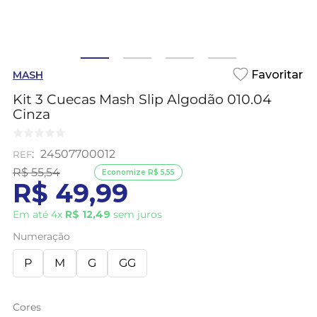
MASH
Kit 3 Cuecas Mash Slip Algodão 010.04
Cinza
:
24507700012
R$
55
,
54
Economize
R$
5
,
55
R$
49
,
99
Em até
4
x
R$
12
,
49
sem juros
Numeração
P
M
G
GG
Cores