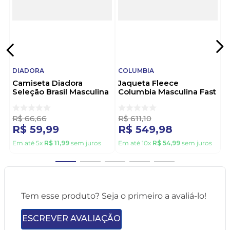
DIADORA
COLUMBIA
Camiseta Diadora
Jaqueta Fleece
Seleção Brasil Masculina
Columbia Masculina Fast
Swath-21 Amarelo
Trek Ii - 1420421 Preto
R$
66
,
66
R$
611
,
10
R$
59
,
99
R$
549
,
98
Em até
5
x
R$
11
,
99
sem juros
Em até
10
x
R$
54
,
99
sem juros
Tem esse produto? Seja o primeiro a avaliá-lo!
ESCREVER AVALIAÇÃO