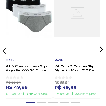
Sobre a Marca:
Combinando conforto e estilo, a Mash cria peças
que despertam os sentidos e elevam o jogo da
sedução. Feitas com tecidos de alta qualidade,
essas cuecas abraçam o corpo masculino de forma
irresistível, realçando suas melhores características.
Seja para uma noite especial ou para se sentir
confiante no dia a dia, as cuecas Mash são a escolha
perfeita para quem busca despertar paixões e
elevar o seu charme pessoal.
MASH
MASH
Kit 3 Cuecas Mash Slip
Kit Com 3 Cuecas Slip
Algodão 010.04 Cinza
Algodão Mash 010.04
Sortido
R$
55
,
54
R$
55
,
54
R$
49
,
99
R$
49
,
99
Em até
4
x
R$
12
,
49
sem juros
Em até
4
x
R$
12
,
49
sem juros