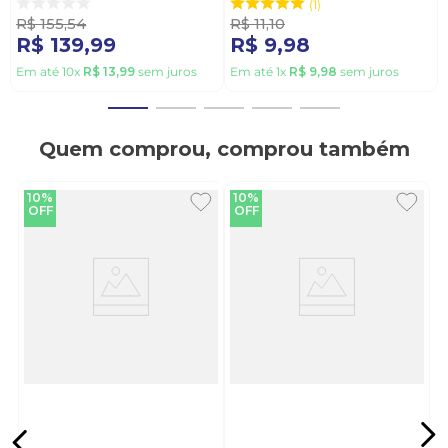
1
R$
155
,
54
R$
11
,
10
R$
139
,
99
R$
9
,
98
Em até
10
x
R$
13
,
99
sem juros
Em até
1
x
R$
9
,
98
sem juros
Quem comprou, comprou também
10%
10%
OFF
OFF