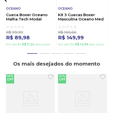
OCEANO
OCEANO
Cueca Boxer Oceano
Kit 3 Cuecas Boxer
Malha Tech Modal
Masculina Oceano Med
44930 Preto
Sublima 44623 Preto
R$
99
,
99
R$
166
,
66
R$
89
,
98
R$
149
,
99
Em até
8
x
R$
11
,
24
sem juros
Em até
10
x
R$
14
,
99
sem juros
Os mais desejados do momento
10%
10%
OFF
OFF