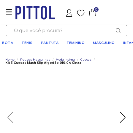
0
Favoritos
O que você procura?
BOTA
TÊNIS
PANTUFA
FEMININO
MASCULINO
INFA
Home
/
Roupas Masculinas
/
Moda Intima
/
Cuecas
/
Kit 3 Cuecas Mash Slip Algodão 010.04 Cinza