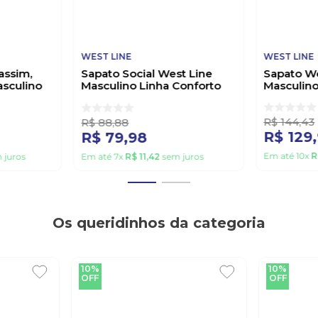
WEST LINE
WEST LINE
assim,
Sapato Social West Line
Sapato We
asculino
Masculino Linha Conforto
Masculino
811 Preto
R$
144
,
43
R$
88
,
88
R$
129
,
R$
79
,
98
Em até
10
x
R
 juros
Em até
7
x
R$
11
,
42
sem juros
Os queridinhos da categoria
10%
10%
OFF
OFF