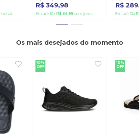
R$
349
,
98
R$
289
 juros
Em até
10
x
R$
34
,
99
sem juros
Em até
10
x
R
Os mais desejados do momento
10%
10%
OFF
OFF