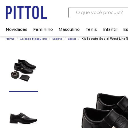
O que você procura?
Novidades
Feminino
Masculino
Tênis
Infantil
Es
Home
/
Calçado Masculino
/
Sapato
/
Social
/
Kit Sapato Social West Line 