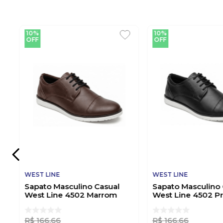
10%
10%
OFF
OFF
WEST LINE
WEST LINE
Sapato Masculino Casual
Sapato Masculino 
West Line 4502 Marrom
West Line 4502 P
R$
166
,
66
R$
166
,
66