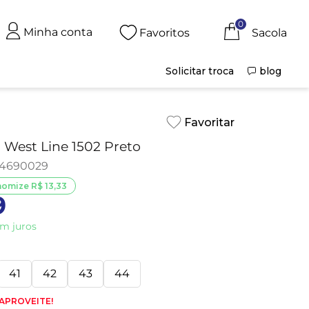
0
Minha conta
Favoritos
Solicitar troca
blog
l West Line 1502 Preto
4690029
nomize
R$
13
,
33
9
m juros
41
42
43
44
 APROVEITE!