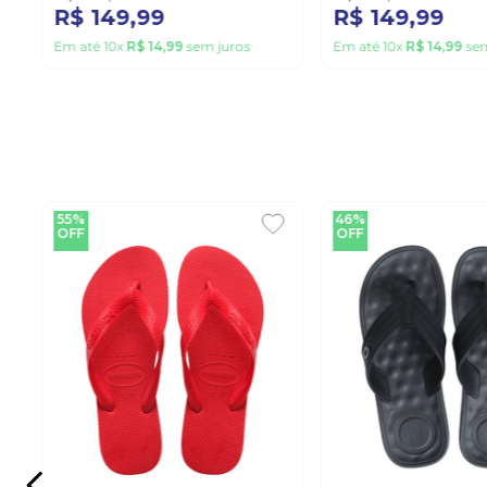
R$
149
,
99
R$
149
,
99
Em até
10
x
R$
14
,
99
sem juros
Em até
10
x
R$
14
,
99
sem
55%
46%
OFF
OFF