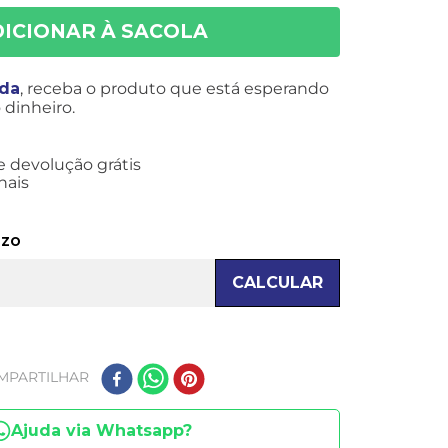
ida
, receba o produto que está esperando
dinheiro.
e devolução grátis
nais
azo
CALCULAR
MPARTILHAR
Ajuda via Whatsapp?