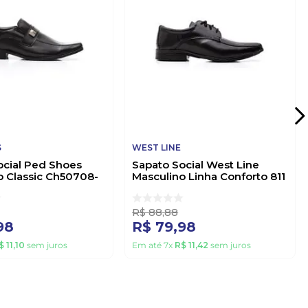
S
WEST LINE
ocial Ped Shoes
Sapato Social West Line
o Classic Ch50708-
Masculino Linha Conforto 811
to
Preto
R$
88
,
88
98
R$
79
,
98
$
11
,
10
sem juros
Em até
7
x
R$
11
,
42
sem juros