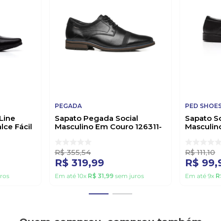
PEGADA
PED SHOE
Line
Sapato Pegada Social
Sapato S
lce Fácil
Masculino Em Couro 126311-
Masculin
01 Preto
0281 Pre
R$
355
,
54
R$
111
,
10
R$
319
,
99
R$
99
,
ros
Em até
10
x
R$
31
,
99
sem juros
Em até
9
x
R