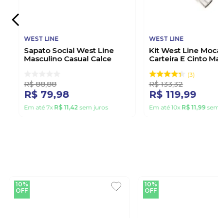
WEST LINE
WEST LINE
Sapato Social West Line
Kit West Line Moc
Masculino Casual Calce
Carteira E Cinto M
Fácil 899 Preto
Couro 1700 Preto
3
R$
88
,
88
R$
133
,
32
R$
79
,
98
R$
119
,
99
Em até
7
x
R$
11
,
42
sem juros
Em até
10
x
R$
11
,
99
sem
10%
10%
OFF
OFF