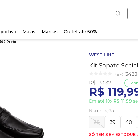
portivo
Malas
Marcas
Outlet até 50%
1502 Preto
WEST LINE
Kit Sapato Socia
:
3428
R$
133
,
32
Eco
R$
119
,
9
Em até
10
x
R$
11
,
99
se
Numeração
38
39
40
SÓ TEM 3 EM ESTOQUE!