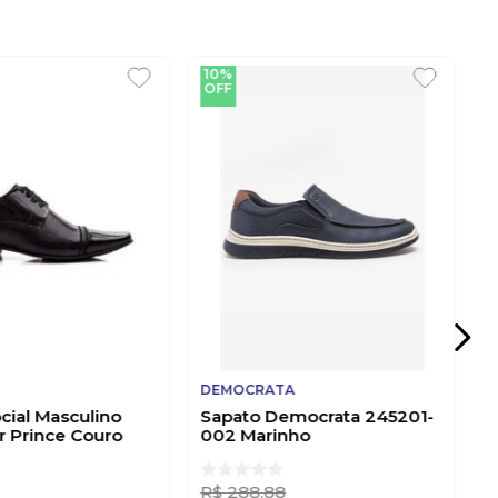
10%
OFF
DEMOCRATA
cial Masculino
Sapato Democrata 245201-
ir Prince Couro
002 Marinho
R$
288
,
88