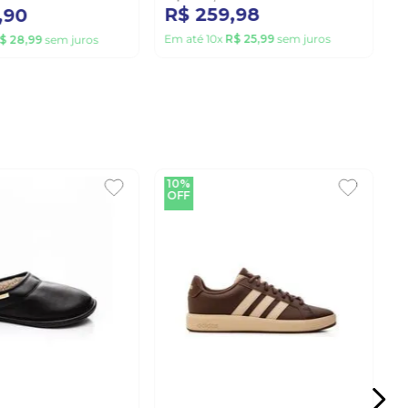
R$
259
,
98
,
90
Em até
10
x
R$
25
,
99
sem juros
$
28
,
99
sem juros
10%
OFF