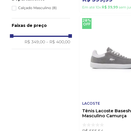
Em até
10
x
R$
39
,
99
sem ju
Calçado Masculino
(
8
)
28%
OFF
Faixas de preço
R$ 349,00
–
R$ 400,00
LACOSTE
Tênis Lacoste Basesh
Masculino Camurça
47sma0093br25y Cin
R$
555
,
54