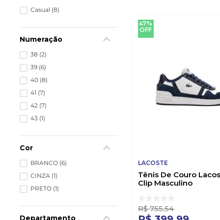
Casual
(
8
)
47%
OFF
Numeração
38
(
2
)
39
(
6
)
40
(
8
)
41
(
7
)
42
(
7
)
43
(
1
)
Cor
BRANCO
(
6
)
LACOSTE
Tênis De Couro Lacos
CINZA
(
1
)
Clip Masculino
PRETO
(
1
)
46sma0070br042 Br
R$
755
,
54
R$
399
,
99
Departamento