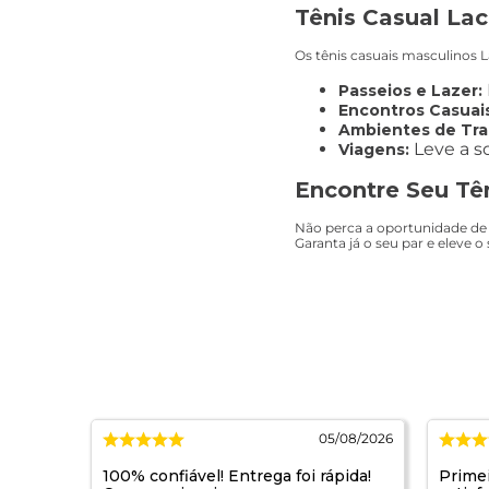
Tênis Casual Lac
Os tênis casuais masculinos L
Passeios e Lazer:
Encontros Casuais
Ambientes de Trab
Leve a so
Viagens:
Encontre Seu Tên
Não perca a oportunidade de t
Garanta já o seu par e eleve o
0/07/2026
05/08/2026
oes de
100% confiável! Entrega foi rápida!
Prime