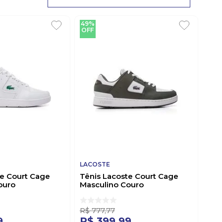
49%
OFF
LACOSTE
te Court Cage
Tênis Lacoste Court Cage
ouro
Masculino Couro
r21g Branco
46sma0044br2h4 Branco
R$
777
,
77
9
R$
399
,
99