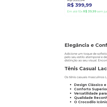
R$
399
,
99
Em até
10
x
R$
39
,
99
sem ju
Elegância e Conf
Adicione um toque de sofisti
pelo seu estilo atemporal e 
distinção ao seu visual. Encon
Tênis Casual Lac
Os tênis casuais masculinos 
Design Clássico e
Conforto Superior
Versatilidade para
Qualidade Reconh
O Crocodilo Icôni