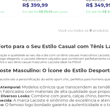
R$
399
,
99
R$
349
,
9
ros
Em até
10
x
R$
39
,
99
sem juros
Em até
10
x
R$
3
Você viu todos os
8
produtos
orto para o Seu Estilo Casual com Tênis L
cação e qualidade ao seu dia a dia com os tênis casuais masculinos Lacost
design elegante, a Lacoste oferece calçados que combinam perfeitamente 
tre o seu tênis casual masculino Lacoste ideal na Pittol!
oste Masculino: O Ícone do Estilo Desport
Lacoste são a personificação do estilo sport chic, perfeitos para homens 
Modelos icônicos que transcendem as tendên
 Atemporal:
Fabricados com materiais de alta qualidade que propor
:
Combine com jeans, calças chino, bermud
 Diversos Looks:
A marca Lacoste é sinônimo de excelência e aten
ecida:
O famoso logo bordado garante a autenticidade e o to
co: