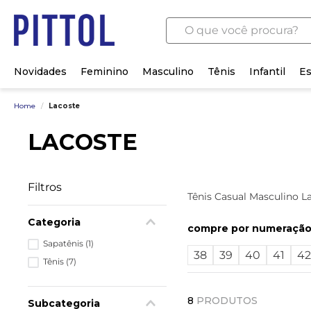
O que você procura?
Novidades
Feminino
Masculino
Tênis
Infantil
Es
Home
/
Lacoste
LACOSTE
Filtros
Tênis Casual Masculino La
Categoria
numeraçã
Sapatênis
(
1
)
38
39
40
41
42
Tênis
(
7
)
8
PRODUTOS
Subcategoria