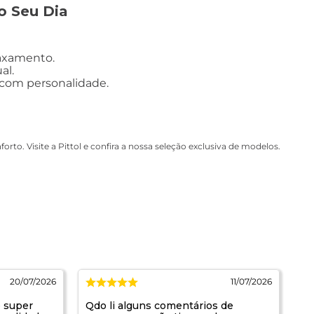
o Seu Dia
laxamento.
al.
e com personalidade.
to. Visite a Pittol e confira a nossa seleção exclusiva de modelos.
20/07/2026
11/07/2026
e super
Qdo li alguns comentários de
Ma