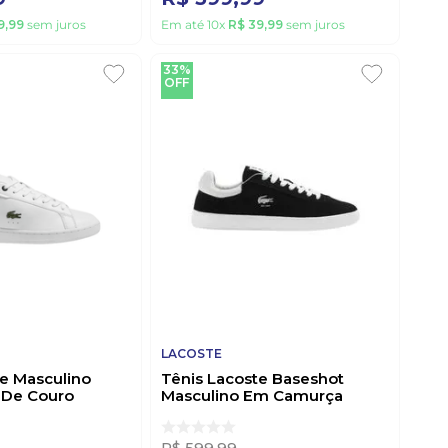
9
,
99
sem juros
Em até
10
x
R$
39
,
99
sem juros
33%
OFF
LACOSTE
te Masculino
Tênis Lacoste Baseshot
 De Couro
Masculino Em Camurça
r042 Branco
46sma0065br312 Preto
R$
599
,
99