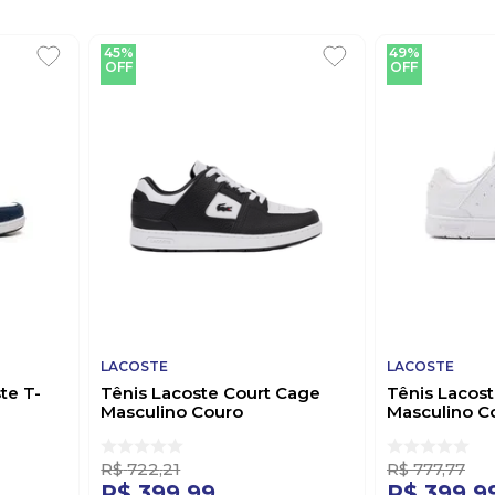
45%
49%
OFF
OFF
LACOSTE
LACOSTE
te T-
Tênis Lacoste Court Cage
Tênis Lacos
Masculino Couro
Masculino C
anco
46sma0091br147 Branco
41sma0027b
R$
722
,
21
R$
777
,
77
R$
399
,
99
R$
399
,
9