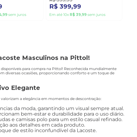
9
R$
399
,
99
4
,
99
sem juros
Em até
10
x
R$
39
,
99
sem juros
acoste Masculinos na Pittol!
e, disponíveis para compra na Pittol! Reconhecida mundialmente
com diversas ocasiões, proporcionando conforto e um toque de
ivo Elegante
que valorizam a elegância em momentos de descontração:
cias da moda, garantindo um visual sempre atual.
cionam bem-estar e durabilidade para o uso diário.
as e camisas polo para um estilo casual refinado.
ção aos detalhes em cada produto.
que de estilo inconfundível da Lacoste.