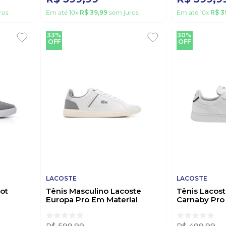
ros
Em até
10
x
R$
39
,
99
sem juros
Em até
10
x
R$
3
33%
30%
OFF
OFF
LACOSTE
LACOSTE
ot
Tênis Masculino Lacoste
Tênis Lacos
Europa Pro Em Material
Carnaby Pro
za
Sintético Masculino
45sma0110b
45sma0030br081 Branco
R$
599
,
99
R$
499
,
99