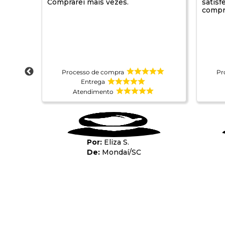
s
Comprarei mais vezes.
satisf
compr
Processo de compra
Pr
Entrega
Atendimento
Eliza S.
Mondaí
/
SC