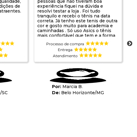
ualidade,
pessoas que não tiveram boa
dições de
experiência fiquei na dúvida e
traentes.
resolvi testar a loja . Foi tudo
tranquilo e recebi o tênis na data
correta. Já tenho este tenis de outra
cor e gosto muito para academia e
caminhadas . Só uso Asics o tênis
mais confortável que tem e a forma
é mais larga não apertando os pés .
Processo de compra
Parabéns a empresa pois não
conhecia sou de Belo Horizonte. Foi
Entrega
uma boa oportunidade de conhecer
Atendimento
Marcia B.
m
/
SC
Belo Horizonte
/
MG