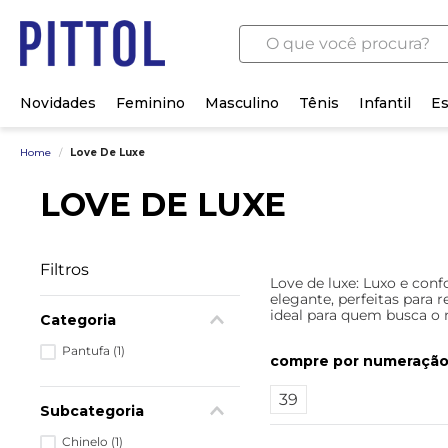
O que você procura?
Novidades
Feminino
Masculino
Tênis
Infantil
Es
Home
/
Love De Luxe
LOVE DE LUXE
Filtros
Love de luxe: Luxo e con
elegante, perfeitas para 
ideal para quem busca o
Categoria
Pantufa
(
1
)
numeraçã
39
Subcategoria
Chinelo
(
1
)