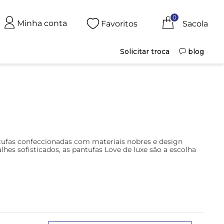
0
Minha conta
Favoritos
Solicitar troca
blog
ntufas confeccionadas com materiais nobres e design
hes sofisticados, as pantufas Love de luxe são a escolha