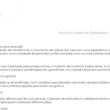
s
Você viu todos os
1
produtos
xo para seus pés
ssão de transformar o momento de relaxar em casa em uma experiência úni
oferece uma variedade de pantufas confeccionadas com os mais nobres mate
luxe é pensado para proporcionar o máximo de conforto e bem-estar. A marc
acios e solados antiderrapantes, garantindo um calçado durável e aconch
s os gostos
leta e diversificada, com modelos que atendem aos mais variados estilos 
marca oferece opções para todos os gostos.
ça
dos diferenciais da Love de luxe. Cada par de pantufas é cuidadosamente
aplicações e texturas diferenciadas.
 luxe: