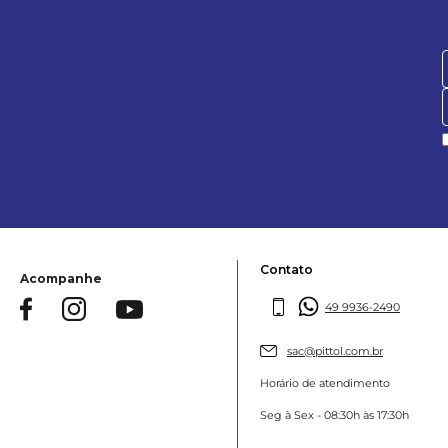
Contato
Acompanhe
49 9936-2490
sac@pittol.com.br
Horário de atendimento
Seg à Sex - 08:30h às 17:30h