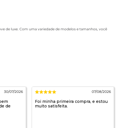
 Love de luxe. Com uma variedade de modelos e tamanhos, você
30/07/2026
07/08/2026
 bem
Foi minha primeira compra, e estou
Ma
ade de
muito satisfeita.