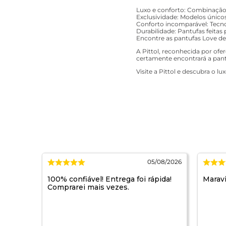
Luxo e conforto: Combinação p
Exclusividade: Modelos único
Conforto incomparável: Tecn
Durabilidade: Pantufas feitas
Encontre as pantufas Love de 
A Pittol, reconhecida por of
certamente encontrará a pant
Visite a Pittol e descubra o l
/08/2026
05/08/2026
ou
100% confiável! Entrega foi rápida!
Maravi
Comprarei mais vezes.