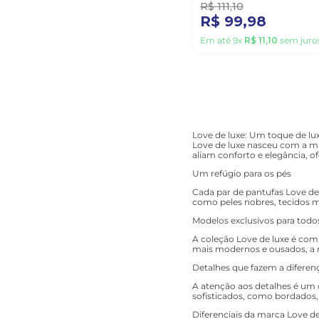
R$
111
,
10
R$
99
,
98
Em até
9
x
R$
11
,
10
sem juro
Love de luxe: Um toque de lu
Love de luxe nasceu com a mi
aliam conforto e elegância, 
Um refúgio para os pés
Cada par de pantufas Love de 
como peles nobres, tecidos m
Modelos exclusivos para todo
A coleção Love de luxe é comp
mais modernos e ousados, a 
Detalhes que fazem a diferen
A atenção aos detalhes é um 
sofisticados, como bordados, 
Diferenciais da marca Love de