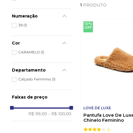
1
PRODUTO
Numeração
10%
39
(
1
)
OFF
Cor
CARAMELO
(
1
)
Departamento
Calçado Feminino
(
1
)
Faixas de preço
LOVE DE LUXE
R$ 99,00
–
R$ 100,00
Pantufa Love De Lux
Chinelo Feminino
Peluciado9.314 Cara
1