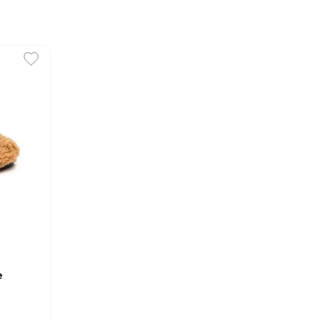
e
melo