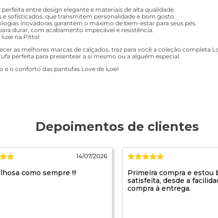
erfeita entre design elegante e materiais de alta qualidade.
s e sofisticados, que transmitem personalidade e bom gosto.
ologias inovadoras garantem o máximo de bem-estar para seus pés.
 para durar, com acabamento impecável e resistência.
luxe na Pittol
erecer as melhores marcas de calçados, traz para você a coleção completa
ufa perfeita para presentear a si mesmo ou a alguém especial.
uxo e o conforto das pantufas Love de luxe!
14/07/2026
lhosa como sempre !!!
Primeira compra e estou
satisfeita, desde a facilid
compra à entrega.