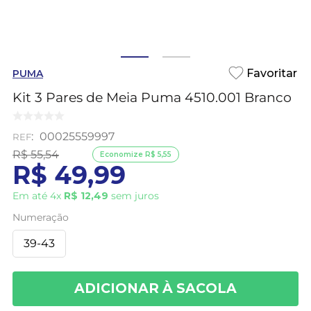
PUMA
Kit 3 Pares de Meia Puma 4510.001 Branco
:
00025559997
R$
55
,
54
Economize
R$
5
,
55
R$
49
,
99
Em até
4
x
R$
12
,
49
sem juros
Numeração
39-43