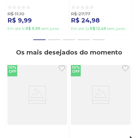
Masculina 420.001 Preto
Cano Curto Algodão
Branco
R$
11
,
10
R$
27
,
77
R$
9
,
99
R$
24
,
98
Em até
1
x
R$
9
,
99
sem juros
Em até
2
x
R$
12
,
49
sem juros
Os mais desejados do momento
10%
10%
OFF
OFF