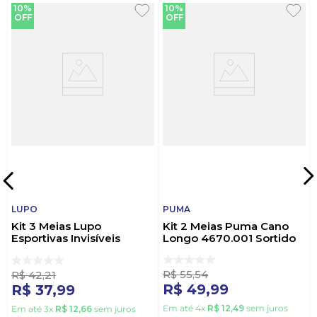
10%
10%
OFF
OFF
LUPO
PUMA
Kit 3 Meias Lupo
Kit 2 Meias Puma Cano
Esportivas Invisíveis
Longo 4670.001 Sortido
3270-089 Sortido
R$
55
,
54
R$
42
,
21
R$
49
,
99
R$
37
,
99
Em até
4
x
R$
12
,
49
sem juros
Em até
3
x
R$
12
,
66
sem juros