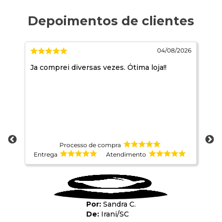
2026
04/08/2026
Ja comprei diversas vezes. Ótima loja!!
10
ma
Processo de compra
Entrega
Atendimento
E
Sandra C.
Irani
/
SC