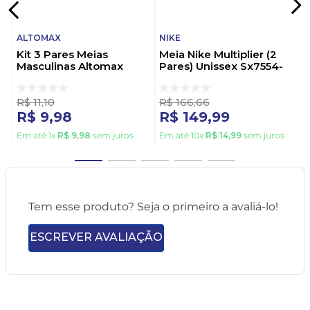
ALTOMAX
NIKE
Kit 3 Pares Meias
Meia Nike Multiplier (2
Masculinas Altomax
Pares) Unissex Sx7554-
004almc21604 Sortido
010 Preto
R$
11
,
10
R$
166
,
66
R$
9
,
98
R$
149
,
99
Em até
1
x
R$
9
,
98
sem juros
Em até
10
x
R$
14
,
99
sem juros
Tem esse produto? Seja o primeiro a avaliá-lo!
ESCREVER AVALIAÇÃO