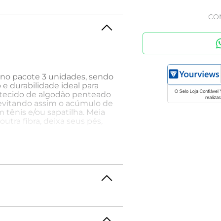
CO
 no pacote 3 unidades, sendo
 e durabilidade ideal para
 tecido de algodão penteado
 evitando assim o acúmulo de
m tênis e/ou sapatilha. Meia
utra fibra, deixa seus pés,
 produtos, obtendo um vasto
eres e homens, cada qual
onforto inconfundível.
, para que se tenha a