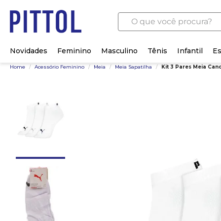
O que você procura?
Novidades
Feminino
Masculino
Tênis
Infantil
Es
Home
/
Acessório Feminino
/
Meia
/
Meia Sapatilha
/
Kit 3 Pares Meia Ca