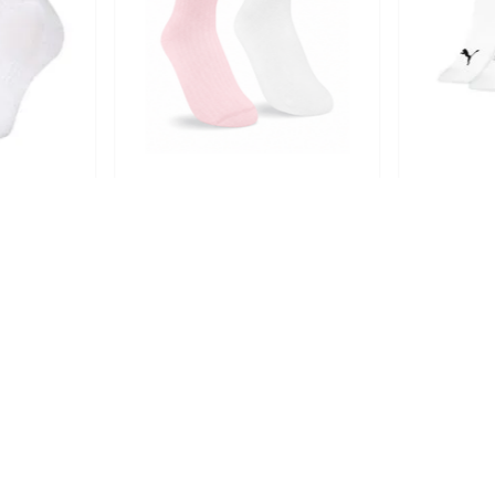
PUMA
PUMA
 Puma Cano
Kit 2 Pares Meia Puma Cano
Kit 3 Par
998
Médio 4970.001.5977
Puma 472
Sortido
R$
33
,
32
R$
42
,
21
R$
29
,
99
R$
37
,
 juros
Em até
2
x
R$
14
,
99
sem juros
Em até
3
x
R
Os queridinhos da categoria