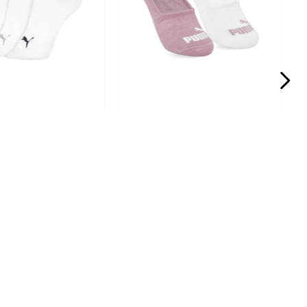
PUMA
es Meia Cano Baixo
Kit 2 Pares Meias Puma
5.001Branco
Sapatilha Feminina
4715.001new Sortido
R$
33
,
32
1
R$
29
,
99
99
Em até
2
x
R$
14
,
99
sem juros
$
12
,
66
sem juros