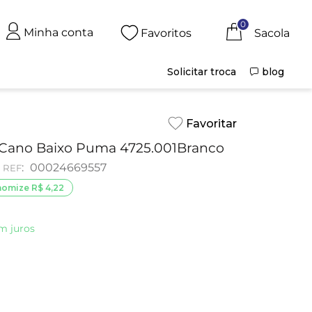
0
Minha conta
Favoritos
Solicitar troca
blog
a Cano Baixo Puma 4725.001Branco
:
00024669557
nomize
R$
4
,
22
m juros