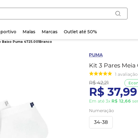
portivo
Malas
Marcas
Outlet até 50%
no Baixo Puma 4725.001Branco
PUMA
Kit 3 Pares Mei
1
avaliação
R$
42
,
21
Eco
R$
37
,
99
Em até
3
x
R$
12
,
66
se
Numeração
34-38