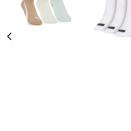
PUMA
PUMA
Kit 3 Meias Puma Cano
Kit 3 Pares Meia
Curto 4725-001-973 Sortido
Médio 4795.001.5
Sortido
R$
44
,
43
R$
55
,
54
R$
39
,
99
R$
49
,
99
Em até
3
x
R$
13
,
33
sem juros
Em até
4
x
R$
12
,
49
sem