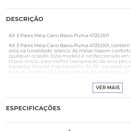
DESCRIÇÃO
Kit 3 Pares Meia Cano Baixo Puma 4725.001
Kit 3 Pares Meia Cano Baixo Puma 4725.001, contém
esta na tonalidade: branco. As meias trazem conforto
qualquer ocasião. Este modelo é confeccionado em
toque macio, para melhor transpiração de seus pés,
bactérias. Este kit é do tamanho 34-38. Uso ideal co
66% de algodão, 29% de poliamida, 3% elastano e 2% o
mais confortáveis.
Sobre a marca:
VER MAIS
A marca Puma é conhecida mundialmente por seus
portfólio. Segmentado na linha esportiva para mulh
ESPECIFICAÇÕES
tendo sua sofisticação e modernidade, agregado a c
Produtos confeccionados com material de qualidade
segurança e confiança de seus consumidores.
NUMERAÇÃO: P (34-38) M (39-43) G (43-45)