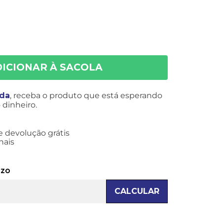
ida
, receba o produto que está esperando
dinheiro.
e devolução grátis
nais
azo
CALCULAR