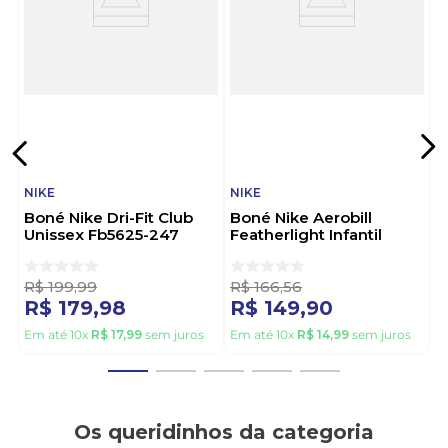
Tornou-se conhecida por desenvolver calçados
confortáveis que melhoram o desempenho dos
atletas devido às suas tecnologias de performance.
Medidas: altura- 48,0 cm / largura- 30,0 cm
/comprimento- 15,0 cm.
NIKE
NIKE
Boné Nike Dri-Fit Club
Boné Nike Aerobill
Unissex Fb5625-247
Featherlight Infantil
Bege
739376-536 Lilas
R$
199
,
99
R$
166
,
56
R$
179
,
98
R$
149
,
90
Em até
10
x
R$
17
,
99
sem juros
Em até
10
x
R$
14
,
99
sem juros
Os queridinhos da categoria