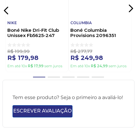
NIKE
COLUMBIA
Boné Nike Dri-Fit Club
Boné Columbia
Unissex Fb5625-247
Provisions 2096351
Bege
Preto
R$
199
,
99
R$
277
,
77
R$
179
,
98
R$
249
,
98
Em até
10
x
R$
17
,
99
sem juros
Em até
10
x
R$
24
,
99
sem juros
Tem esse produto? Seja o primeiro a avaliá-lo!
ESCREVER AVALIAÇÃO