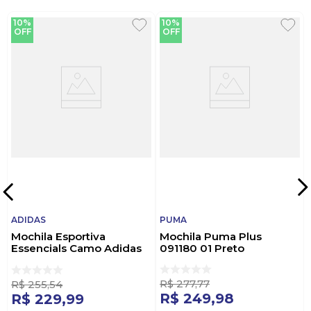
10%
10%
OFF
OFF
ADIDAS
PUMA
Mochila Esportiva
Mochila Puma Plus
Essencials Camo Adidas
091180 01 Preto
Kh4604 Marrom
R$
277
,
77
R$
255
,
54
R$
249
,
98
R$
229
,
99