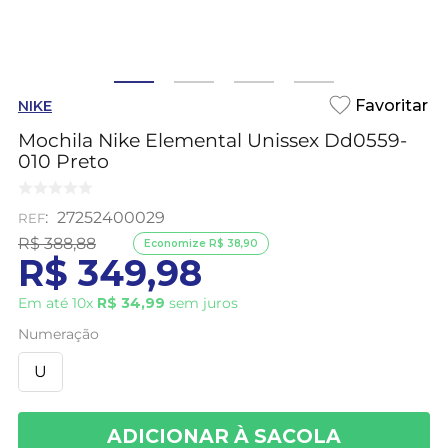
NIKE
Mochila Nike Elemental Unissex Dd0559-
010 Preto
:
27252400029
R$
388
,
88
Economize
R$
38
,
90
R$
349
,
98
Em até
10
x
R$
34
,
99
sem juros
Numeração
U