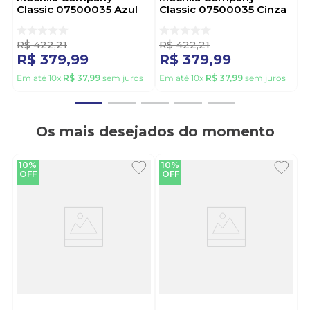
Classic 07500035 Azul
Classic 07500035 Cinza
R$
422
,
21
R$
422
,
21
R$
379
,
99
R$
379
,
99
Em até
10
x
R$
37
,
99
sem juros
Em até
10
x
R$
37
,
99
sem juros
Os mais desejados do momento
10%
10%
OFF
OFF