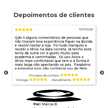
2026
11/07/2026
Qdo li alguns comentários de pessoas que
Ja
não tiveram boa experiência fiquei na dúvida
pr
e resolvi testar a loja . Foi tudo tranquilo e
co
recebi o tênis na data correta. Já tenho este
at
tenis de outra cor e gosto muito para
academia e caminhadas . Só uso Asics o
tênis mais confortável que tem e a forma é
mais larga não apertando os pés . Parabéns
a empresa pois não conhecia sou de Belo
Horizonte. Foi uma boa oportunidade de
Processo de compra
conhecer
Entrega
Atendimento
E
Marcia B.