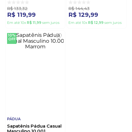
R$
133
,
32
R$
144
,
43
R$
119
,
99
R$
129
,
99
Em até
10
x
R$
11
,
99
sem juros
Em até
10
x
R$
12
,
99
sem juros
10%
OFF
PÁDUA
Sapatênis Pádua Casual
Masculino 10.001