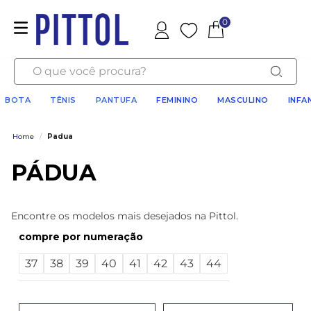
0
Favoritos
O que você procura?
BOTA
TÊNIS
PANTUFA
FEMININO
MASCULINO
INFA
Home
/
Padua
PÁDUA
Encontre os modelos mais desejados na Pittol.
numeração
37
38
39
40
41
42
43
44