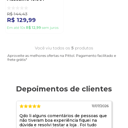
Marrom
R$
144
,
43
R$
129
,
99
Em até
10
x
R$
12
,
99
sem juros
Você viu todos os
5
produtos
Aproveite as melhores ofertas na Pittol. Pagamento facilitado e
frete grátis*
/2026
11/07/2026
o
Qdo li alguns comentários de pessoas que
Pri
não tiveram boa experiência fiquei na
des
dúvida e resolvi testar a loja . Foi tudo