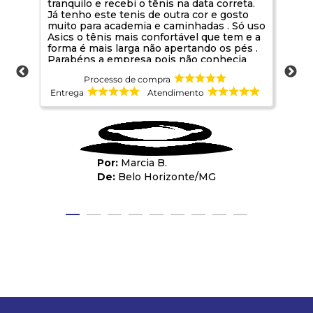
tranquilo e recebi o tênis na data correta.
Já tenho este tenis de outra cor e gosto
muito para academia e caminhadas . Só uso
Asics o tênis mais confortável que tem e a
forma é mais larga não apertando os pés .
Parabéns a empresa pois não conhecia
sou de Belo Horizonte. Foi uma boa
Processo de compra
oportunidade de conhecer
Entrega
Atendimento
Ent
Marcia B.
Belo Horizonte
/
MG