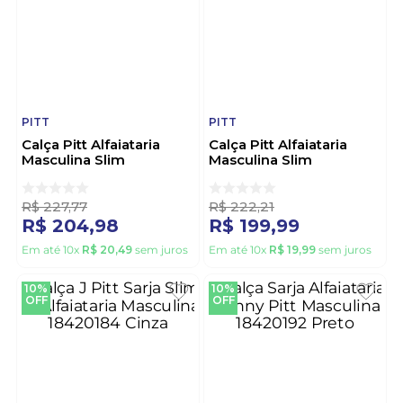
PITT
PITT
Calça Pitt Alfaiataria
Calça Pitt Alfaiataria
Masculina Slim
Masculina Slim
018420190 Bege
018420190 Cinza
R$
227
,
77
R$
222
,
21
R$
204
,
98
R$
199
,
99
Em até
10
x
R$
20
,
49
sem juros
Em até
10
x
R$
19
,
99
sem juros
10%
10%
OFF
OFF