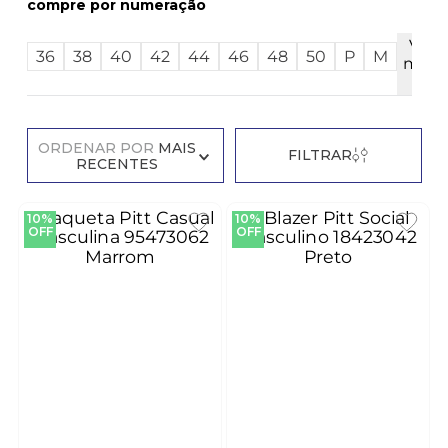
numeração
Ver
36
38
40
42
44
46
48
50
P
M
mais
2
ORDENAR POR
MAIS
FILTRAR
RECENTES
10%
10%
OFF
OFF