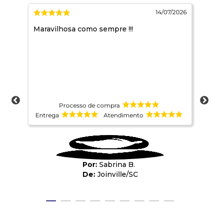
/2026
14/07/2026
que
Maravilhosa como sempre !!!
Sem
a.
o
 uso
e a
s .
Processo de compra
Entrega
Atendimento
Ent
Sabrina B.
Joinville
/
SC