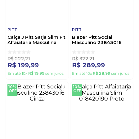
PITT
PITT
Calça J Pitt Sarja Slim Fit
Blazer Pitt Social
Alfaiataria Masculina
Masculino 23843016
18420184 Preto
Caqui
R$
222
,
21
R$
322
,
21
R$
199
,
99
R$
289
,
99
Em até
10
x
R$
19
,
99
sem juros
Em até
10
x
R$
28
,
99
sem juros
10%
10%
OFF
OFF