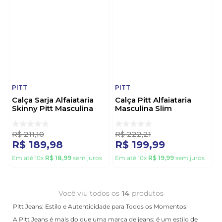
PITT
PITT
Calça Sarja Alfaiataria
Calça Pitt Alfaiataria
Skinny Pitt Masculina
Masculina Slim
18420192 Bege
018420190 Marrom
R$
211
,
10
R$
222
,
21
R$
189
,
98
R$
199
,
99
Em até
10
x
R$
18
,
99
sem juros
Em até
10
x
R$
19
,
99
sem juros
Você viu todos os
14
produtos
Pitt Jeans: Estilo e Autenticidade para Todos os Momentos
A Pitt Jeans é mais do que uma marca de jeans; é um estilo de