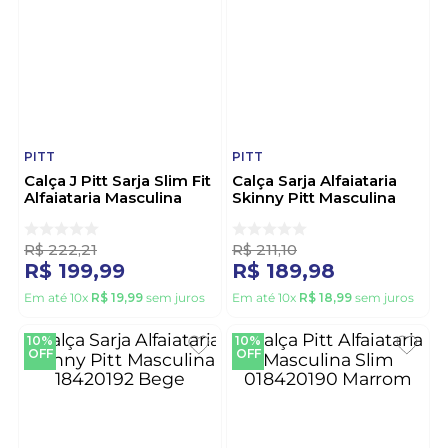
PITT
PITT
Calça J Pitt Sarja Slim Fit
Calça Sarja Alfaiataria
Alfaiataria Masculina
Skinny Pitt Masculina
18420184 Cinza
18420192 Preto
R$
222
,
21
R$
211
,
10
R$
199
,
99
R$
189
,
98
Em até
10
x
R$
19
,
99
sem juros
Em até
10
x
R$
18
,
99
sem juros
10%
10%
OFF
OFF