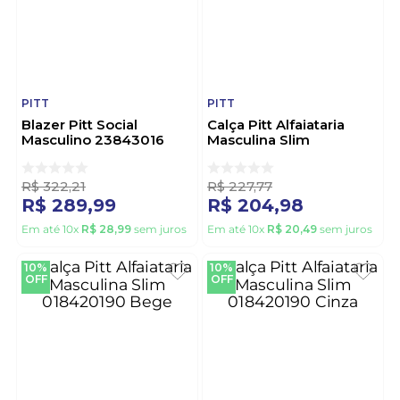
PITT
PITT
Blazer Pitt Social
Calça Pitt Alfaiataria
Masculino 23843016
Masculina Slim
Cinza
018420190 Preto
R$
322
,
21
R$
227
,
77
R$
289
,
99
R$
204
,
98
Em até
10
x
R$
28
,
99
sem juros
Em até
10
x
R$
20
,
49
sem juros
10%
10%
OFF
OFF