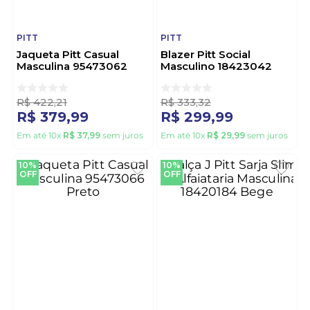
PITT
PITT
Jaqueta Pitt Casual
Blazer Pitt Social
Masculina 95473062
Masculino 18423042
Marrom
Preto
R$
422
,
21
R$
333
,
32
R$
379
,
99
R$
299
,
99
Em até
10
x
R$
37
,
99
sem juros
Em até
10
x
R$
29
,
99
sem juros
10%
10%
OFF
OFF