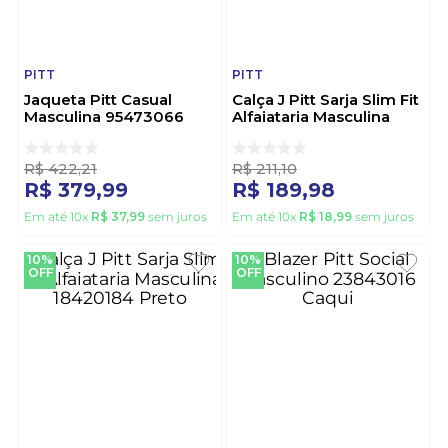
PITT
PITT
Jaqueta Pitt Casual
Calça J Pitt Sarja Slim Fit
Masculina 95473066
Alfaiataria Masculina
Preto
18420184 Bege
R$
422
,
21
R$
211
,
10
R$
379
,
99
R$
189
,
98
Em até
10
x
R$
37
,
99
sem juros
Em até
10
x
R$
18
,
99
sem juros
10%
10%
OFF
OFF