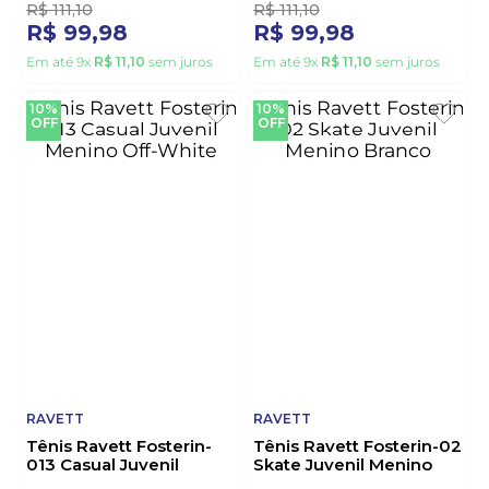
R$
111
,
10
R$
111
,
10
R$
99
,
98
R$
99
,
98
Em até
9
x
R$
11
,
10
sem juros
Em até
9
x
R$
11
,
10
sem juros
10%
10%
OFF
OFF
RAVETT
RAVETT
Tênis Ravett Fosterin-
Tênis Ravett Fosterin-02
013 Casual Juvenil
Skate Juvenil Menino
Menino Off-White
Branco