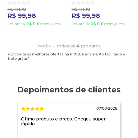
R$
111
,
10
R$
111
,
10
R$
99
,
98
R$
99
,
98
Em até
9
x
R$
11
,
10
sem juros
Em até
9
x
R$
11
,
10
sem juros
Você viu todos os
4
produtos
Aproveite as melhores ofertas na Pittol. Pagamento facilitado e
frete grátis*
2026
07/08/2026
e.
Ótimo produto e preço. Chegou super
Mar
rápido