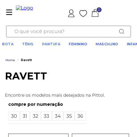
0
Favoritos
O que você procura?
BOTA
TÊNIS
PANTUFA
FEMININO
MASCULINO
INFA
Home
/
Ravett
RAVETT
Encontre os modelos mais desejados na Pittol.
numeração
30
31
32
33
34
35
36