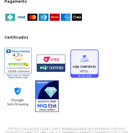
Pagamento
Certificados
PITTOL CALÇADOS LTDA | CNPJ: 83569624/0025-29 | AVENIDA GETULIO
DORNELES VARGAS, 749 - SALA 2 | BAIRRO: CENTRO | CHAPECÓ / SC | CEP