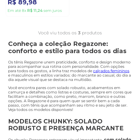
R$
89
,
98
Em até
8
x
R$
11
,
24
sem juros
Você viu todos os
3
produtos
Conheça a coleção Regazone:
conforto e estilo para todos os dias
Os tênis Regazone unem praticidade, conforto e design moderno
para acompanhar sua rotina com personalidade. Com opções
para todos os gostos, a linha traz modelos de
calçados femininos
e masculinos em estilos variados: do marcante ao casual, do dia a
dia aquele visual que se destaca na multidão.
Você encontra pares com solado robusto, acabamentos em
camurça e detalhes como listras e costuras, sempre em cores que
facilitam a combinação, como preto, marrom, branco e outras
opções. A Regazone é para quem quer se sentir bem a cada
passo, com tênis que acompanham seu ritmo e seu jeito de ser.
Veja todos os modelos disponíveis!
MODELOS CHUNKY: SOLADO
ROBUSTO E PRESENÇA MARCANTE
com solado
Os chunky Regazone entregam visual impactante,