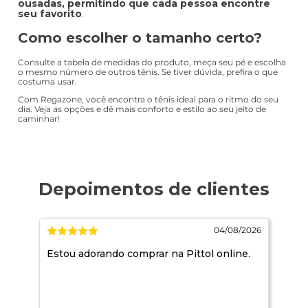
ousadas, permitindo que cada pessoa encontre
seu favorito
.
Como escolher o tamanho certo?
Consulte a tabela de medidas do produto, meça seu pé e escolha
o mesmo número de outros tênis. Se tiver dúvida, prefira o que
costuma usar.
Com Regazone, você encontra o tênis ideal para o ritmo do seu
dia. Veja as opções e dê mais conforto e estilo ao seu jeito de
caminhar!
2026
04/08/2026
Estou adorando comprar na Pittol online.
Ja 
rec
pro
mui