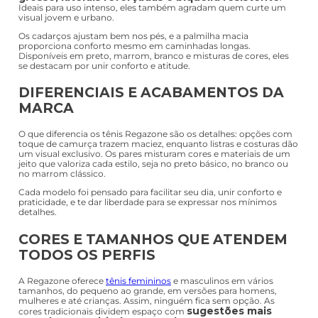
Ideais para uso intenso, eles também agradam quem curte um
visual jovem e urbano.
Os cadarços ajustam bem nos pés, e a palmilha macia
proporciona conforto mesmo em caminhadas longas.
Disponíveis em preto, marrom, branco e misturas de cores, eles
se destacam por unir conforto e atitude.
DIFERENCIAIS E ACABAMENTOS DA
MARCA
O que diferencia os tênis Regazone são os detalhes: opções com
toque de camurça trazem maciez, enquanto listras e costuras dão
um visual exclusivo. Os pares misturam cores e materiais de um
jeito que valoriza cada estilo, seja no preto básico, no branco ou
no marrom clássico.
Cada modelo foi pensado para facilitar seu dia, unir conforto e
praticidade, e te dar liberdade para se expressar nos mínimos
detalhes.
CORES E TAMANHOS QUE ATENDEM
TODOS OS PERFIS
A Regazone oferece
tênis femininos
e masculinos em vários
tamanhos, do pequeno ao grande, em versões para homens,
mulheres e até crianças. Assim, ninguém fica sem opção. As
sugestões mais
cores tradicionais dividem espaço com