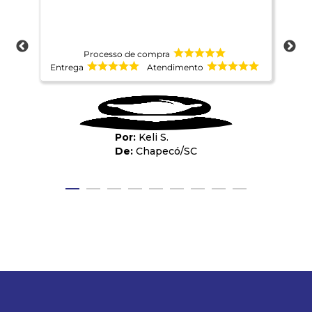
Processo de compra
Entrega
Atendimento
Ent
Keli S.
Chapecó
/
SC