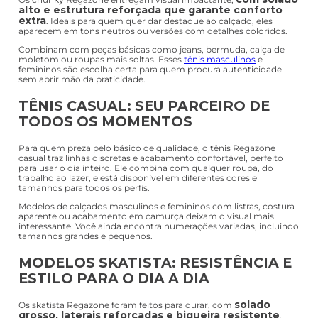
alto e estrutura reforçada que garante conforto
extra
. Ideais para quem quer dar destaque ao calçado, eles
aparecem em tons neutros ou versões com detalhes coloridos.
Combinam com peças básicas como jeans, bermuda, calça de
moletom ou roupas mais soltas. Esses
tênis masculinos
e
femininos são escolha certa para quem procura autenticidade
sem abrir mão da praticidade.
TÊNIS CASUAL: SEU PARCEIRO DE
TODOS OS MOMENTOS
Para quem preza pelo básico de qualidade, o tênis Regazone
casual traz linhas discretas e acabamento confortável, perfeito
para usar o dia inteiro. Ele combina com qualquer roupa, do
trabalho ao lazer, e está disponível em diferentes cores e
tamanhos para todos os perfis.
Modelos de calçados masculinos e femininos com listras, costura
aparente ou acabamento em camurça deixam o visual mais
interessante. Você ainda encontra numerações variadas, incluindo
tamanhos grandes e pequenos.
MODELOS SKATISTA: RESISTÊNCIA E
ESTILO PARA O DIA A DIA
solado
Os skatista Regazone foram feitos para durar, com
grosso, laterais reforçadas e biqueira resistente
.