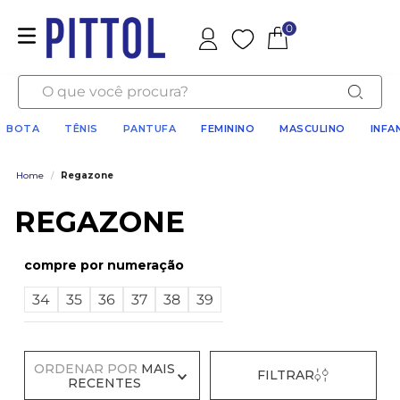
0
Favoritos
O que você procura?
BOTA
TÊNIS
PANTUFA
FEMININO
MASCULINO
INFA
Home
/
Regazone
REGAZONE
numeração
34
35
36
37
38
39
ORDENAR POR
MAIS
FILTRAR
RECENTES