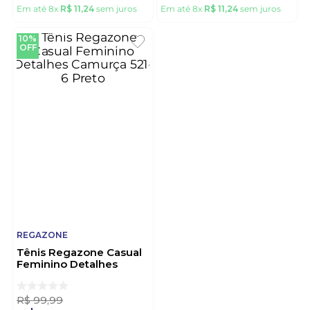
Em até
8
x
R$
11
,
24
sem juros
Em até
8
x
R$
11
,
24
sem juros
10%
OFF
REGAZONE
Tênis Regazone Casual
Feminino Detalhes
Camurça 521-6 Preto
R$
99
,
99