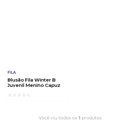
FILA
Blusão Fila Winter B
Juvenil Menino Capuz
F19k00095-862 Caqui
Você viu todos os
1
produtos