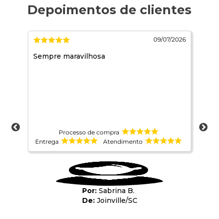
2026
09/07/2026
Sempre maravilhosa
Est
Processo de compra
Entrega
Atendimento
Ent
Sabrina B.
Joinville
/
SC