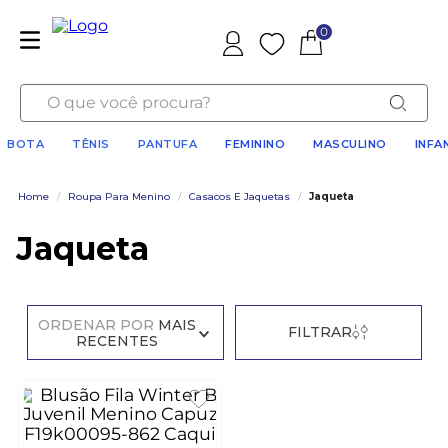
0
Favoritos
O que você procura?
BOTA
TÊNIS
PANTUFA
FEMININO
MASCULINO
INFA
Home
/
Roupa Para Menino
/
Casacos E Jaquetas
/
Jaqueta
Jaqueta
ORDENAR POR
MAIS
FILTRAR
RECENTES