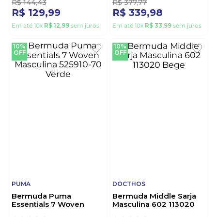
R$
144
,
43
R$
377
,
77
R$
129
,
99
R$
339
,
98
Em até
10
x
R$
12
,
99
sem juros
Em até
10
x
R$
33
,
99
sem juros
10%
10%
OFF
OFF
PUMA
DOCTHOS
Bermuda Puma
Bermuda Middle Sarja
Essentials 7 Woven
Masculina 602 113020
Masculina 525910-70
Bege