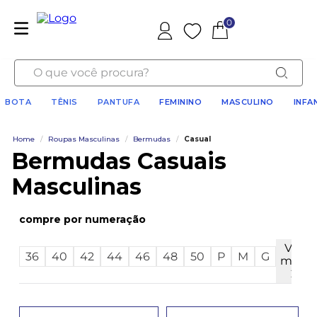
0
Favoritos
O que você procura?
BOTA
TÊNIS
PANTUFA
FEMININO
MASCULINO
INFA
Home
/
Roupas Masculinas
/
Bermudas
/
Casual
Bermudas Casuais
Masculinas
numeração
Ver
36
40
42
44
46
48
50
P
M
G
mais
2