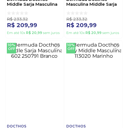
Middle Sarja Masculina
Masculina Middle Sarja
602 250791 Marinho
602 250791 Bege
R$
233
,
32
R$
233
,
32
R$
209
,
99
R$
209
,
99
Em até
10
x
R$
20
,
99
sem juros
Em até
10
x
R$
20
,
99
sem juros
10%
10%
OFF
OFF
DOCTHOS
DOCTHOS