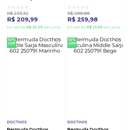
602 250791 Nude
113020 Caramelo
R$
233
,
32
R$
288
,
88
R$
209
,
99
R$
259
,
98
Em até
10
x
R$
20
,
99
sem juros
Em até
10
x
R$
25
,
99
sem juros
10%
10%
OFF
OFF
DOCTHOS
DOCTHOS
Bermuda Docthos
Bermuda Docthos