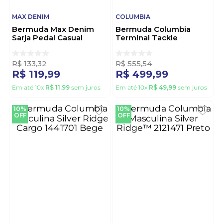
MAX DENIM
COLUMBIA
Bermuda Max Denim
Bermuda Columbia
Sarja Pedal Casual
Terminal Tackle
Masculina 11524 Preto
Masculina 2096211 Cinza
R$
133
,
32
R$
555
,
54
R$
119
,
99
R$
499
,
99
Em até
10
x
R$
11
,
99
sem juros
Em até
10
x
R$
49
,
99
sem juros
10%
10%
OFF
OFF