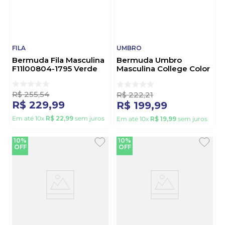
FILA
UMBRO
Bermuda Fila Masculina
Bermuda Umbro
F11l00804-1795 Verde
Masculina College Color
U11l214-121 Preto
R$
255
,
54
R$
222
,
21
R$
229
,
99
R$
199
,
99
Em até
10
x
R$
22
,
99
sem juros
Em até
10
x
R$
19
,
99
sem juros
10%
10%
OFF
OFF