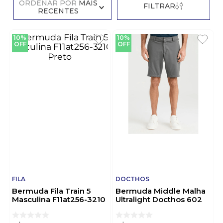
ORDENAR POR
MAIS
FILTRAR
RECENTES
10%
10%
OFF
OFF
FILA
DOCTHOS
Bermuda Fila Train 5
Bermuda Middle Malha
Masculina F11at256-3210
Ultralight Docthos 602
Preto
350885 Chumbo