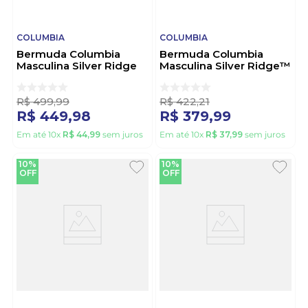
COLUMBIA
COLUMBIA
Bermuda Columbia
Bermuda Columbia
Masculina Silver Ridge
Masculina Silver Ridge™
Cargo 1441701 Bege
2121471 Preto
R$
499
,
99
R$
422
,
21
R$
449
,
98
R$
379
,
99
Em até
10
x
R$
44
,
99
sem juros
Em até
10
x
R$
37
,
99
sem juros
10%
10%
OFF
OFF