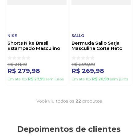
NIKE
SALLO
Shorts Nike Brasil
Bermuda Sallo Sarja
Estampado Masculino
Masculina Corte Reto
Dr1093-659 Marrom
10101209 Branco
R$
311
,
10
R$
299
,
99
R$
279
,
98
R$
269
,
98
Em até
10
x
R$
27
,
99
sem juros
Em até
10
x
R$
26
,
99
sem juros
Você viu todos os
22
produtos