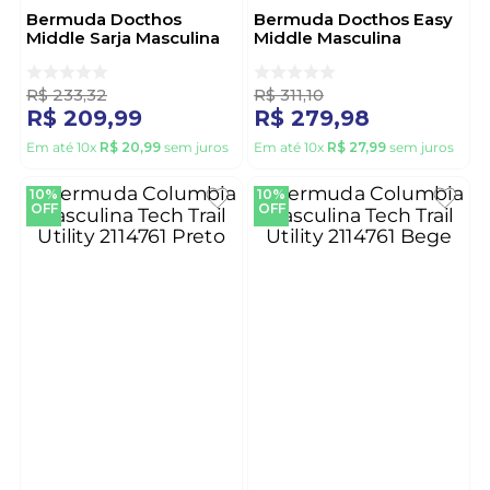
Bermuda Docthos
Bermuda Docthos Easy
Middle Sarja Masculina
Middle Masculina
602 250791 Branco
113020 Marinho
R$
233
,
32
R$
311
,
10
R$
209
,
99
R$
279
,
98
Em até
10
x
R$
20
,
99
sem juros
Em até
10
x
R$
27
,
99
sem juros
10%
10%
OFF
OFF