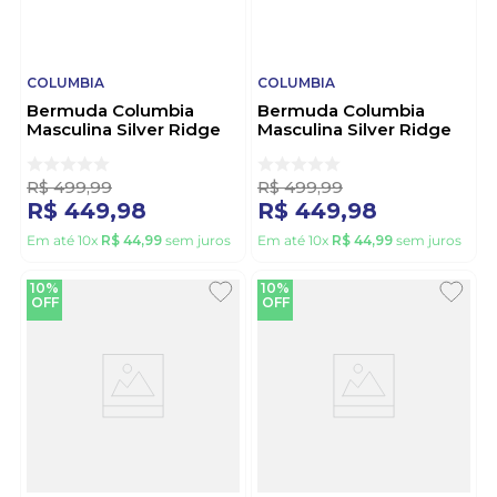
COLUMBIA
COLUMBIA
Bermuda Columbia
Bermuda Columbia
Masculina Silver Ridge
Masculina Silver Ridge
Cargo 1441701 Caqui
Cargo 1441701 Preto
R$
499
,
99
R$
499
,
99
R$
449
,
98
R$
449
,
98
Em até
10
x
R$
44
,
99
sem juros
Em até
10
x
R$
44
,
99
sem juros
10%
10%
OFF
OFF