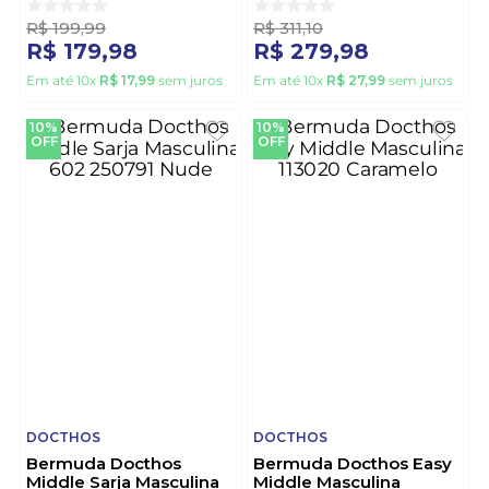
Verde
R$
199
,
99
R$
311
,
10
R$
179
,
98
R$
279
,
98
Em até
10
x
R$
17
,
99
sem juros
Em até
10
x
R$
27
,
99
sem juros
10%
10%
OFF
OFF
DOCTHOS
DOCTHOS
Bermuda Docthos
Bermuda Docthos Easy
Middle Sarja Masculina
Middle Masculina