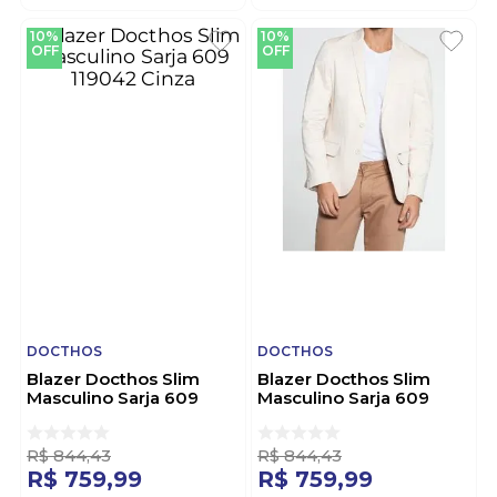
10%
10%
OFF
OFF
DOCTHOS
DOCTHOS
Blazer Docthos Slim
Blazer Docthos Slim
Masculino Sarja 609
Masculino Sarja 609
119042 Cinza
119042 Bege
R$
844
,
43
R$
844
,
43
R$
759
,
99
R$
759
,
99