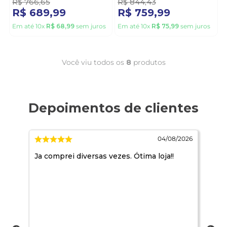
R$
766
,
65
R$
844
,
43
R$
689
,
99
R$
759
,
99
Em até
10
x
R$
68
,
99
sem juros
Em até
10
x
R$
75
,
99
sem juros
Você viu todos os
8
produtos
2026
04/08/2026
Ja comprei diversas vezes. Ótima loja!!
A c