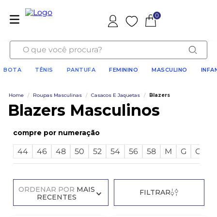
0
Favoritos
O que você procura?
BOTA
TÊNIS
PANTUFA
FEMININO
MASCULINO
INFA
Home
/
Roupas Masculinas
/
Casacos E Jaquetas
/
Blazers
Blazers Masculinos
numeração
44
46
48
50
52
54
56
58
M
G
GG
ORDENAR POR
MAIS
FILTRAR
RECENTES