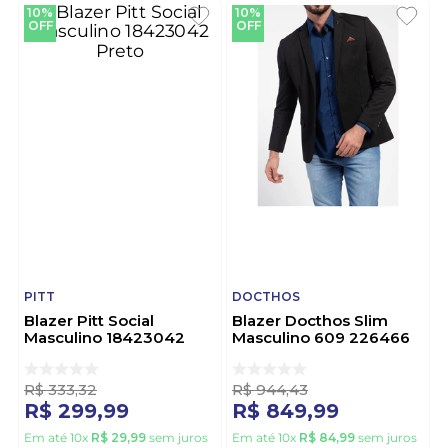
10%
10%
OFF
OFF
PITT
DOCTHOS
Blazer Pitt Social
Blazer Docthos Slim
Masculino 18423042
Masculino 609 226466
Preto
Preto
R$
333
,
32
R$
944
,
43
R$
299
,
99
R$
849
,
99
Em até
10
x
R$
29
,
99
sem juros
Em até
10
x
R$
84
,
99
sem juros