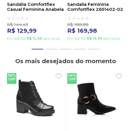
Sandália Comfortflex
Sandalia Feminina
Casual Feminina Anabela
Comfortflex 2651402-02
2586402-04 Bege
Bege
R$
144
,
43
R$
188
,
88
R$
129
,
99
R$
169
,
98
Em até
10
x
R$
12
,
99
sem juros
Em até
10
x
R$
16
,
99
sem juros
Os mais desejados do momento
58%
44%
OFF
OFF