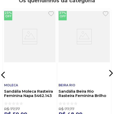
Os queridinhos da categoria
23%
37%
OFF
OFF
MOLECA
BEIRA RIO
Sandália Moleca Rasteira
Sandália Beira Rio
Feminina Napa 5462.143
Rasteira Feminina Brilho
Nude
8488.113 Nude
R$
77
,
77
R$
77
,
77