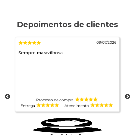
026
09/07/2026
Sempre maravilhosa
Pr
de
Processo de compra
Entrega
Atendimento
E