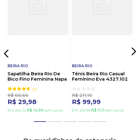
acessíveis. Famosa pelo design elegante e atenção
ao conforto, é a escolha ideal para quem busca
estilo sem abrir mão do bem-estar. Escolha Beira
Rio e caminhe com charme e confiança todos os
dias.
BEIRA RIO
BEIRA RIO
Sapatilha Beira Rio De
Tênis Beira Rio Casual
Bico Fino Feminina Napa
Feminino Eva 4327.102
Sardenha 4136.1106 Off-
Branco
White
3
R$
66
,
66
R$
211
,
10
R$
29
,
98
R$
99
,
99
Em até
2
x
R$
14
,
99
sem juros
Em até
9
x
R$
11
,
11
sem juros