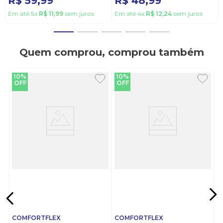
R$
59
,
99
R$
48
,
99
Em até
5
x
R$
11
,
99
sem juros
Em até
4
x
R$
12
,
24
sem juros
Quem comprou, comprou também
10%
10%
OFF
OFF
COMFORTFLEX
COMFORTFLEX