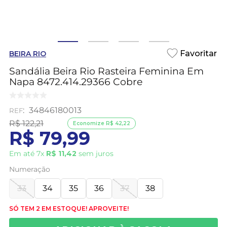
BEIRA RIO
Sandália Beira Rio Rasteira Feminina Em
Napa 8472.414.29366 Cobre
:
34846180013
R$
122
,
21
Economize
R$
42
,
22
R$
79
,
99
Em até
7
x
R$
11
,
42
sem juros
Numeração
33
34
35
36
37
38
SÓ TEM 2 EM ESTOQUE! APROVEITE!