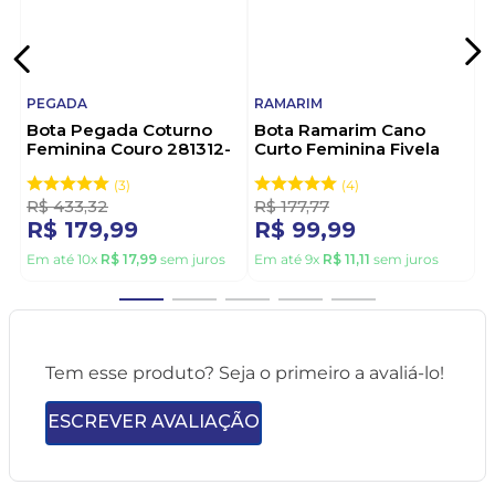
PEGADA
RAMARIM
Bota Pegada Coturno
Bota Ramarim Cano
Feminina Couro 281312-
Curto Feminina Fivela
02 Preto
2559131-01 Preto
3
4
R$
433
,
32
R$
177
,
77
R$
179
,
99
R$
99
,
99
Em até
10
x
R$
17
,
99
sem juros
Em até
9
x
R$
11
,
11
sem juros
Tem esse produto? Seja o primeiro a avaliá-lo!
ESCREVER AVALIAÇÃO