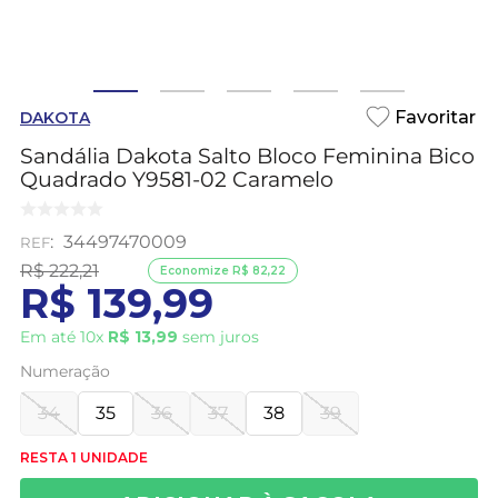
DAKOTA
Sandália Dakota Salto Bloco Feminina Bico
Quadrado Y9581-02 Caramelo
:
34497470009
R$
222
,
21
Economize
R$
82
,
22
R$
139
,
99
Em até
10
x
R$
13
,
99
sem juros
Numeração
34
35
36
37
38
39
RESTA 1 UNIDADE