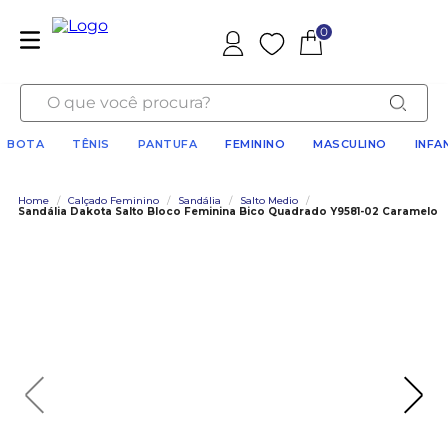
0
Favoritos
O que você procura?
BOTA
TÊNIS
PANTUFA
FEMININO
MASCULINO
INFA
Home
/
Calçado Feminino
/
Sandália
/
Salto Medio
/
Sandália Dakota Salto Bloco Feminina Bico Quadrado Y9581-02 Caramelo