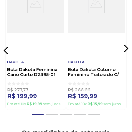
cada passo, viva o melhor do seu caminho!
DAKOTA
DAKOTA
Bota Dakota Feminina
Bota Dakota Coturno
Cano Curto D2395-01
Feminino Tratorado C/
Preto
Zíper G9563-01 Preto
R$
277
,
77
R$
266
,
66
R$
199
,
99
R$
159
,
99
Em até
10
x
R$
19
,
99
sem juros
Em até
10
x
R$
15
,
99
sem juros