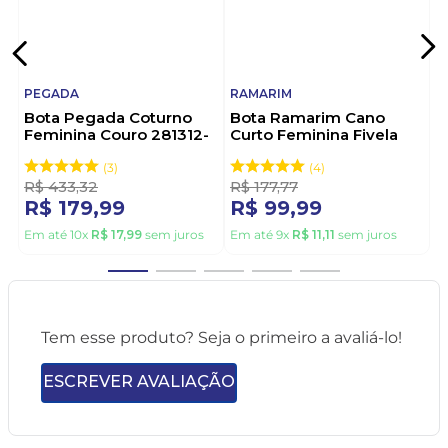
PEGADA
RAMARIM
Bota Pegada Coturno
Bota Ramarim Cano
Feminina Couro 281312-
Curto Feminina Fivela
02 Preto
2559131-01 Preto
3
4
R$
433
,
32
R$
177
,
77
R$
179
,
99
R$
99
,
99
Em até
10
x
R$
17
,
99
sem juros
Em até
9
x
R$
11
,
11
sem juros
Tem esse produto? Seja o primeiro a avaliá-lo!
ESCREVER AVALIAÇÃO