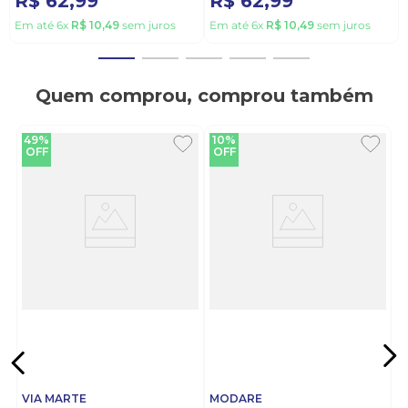
R$
62
,
99
R$
62
,
99
Em até
6
x
R$
10
,
49
sem juros
Em até
6
x
R$
10
,
49
sem juros
Quem comprou, comprou também
49%
10%
OFF
OFF
VIA MARTE
MODARE