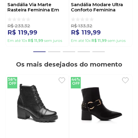
Sandália Via Marte
Sandália Modare Ultra
Rasteira Feminina Em
Conforto Feminina
Napa 169-016-01 Preto
Strass 7132.144 Nude
R$
233
,
32
R$
133
,
32
R$
119
,
99
R$
119
,
99
Em até
10
x
R$
11
,
99
sem juros
Em até
10
x
R$
11
,
99
sem juros
Os mais desejados do momento
58%
44%
OFF
OFF