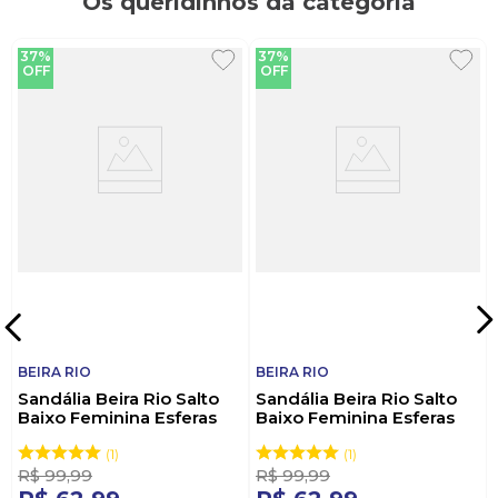
Os queridinhos da categoria
37%
37%
OFF
OFF
BEIRA RIO
BEIRA RIO
Sandália Beira Rio Salto
Sandália Beira Rio Salto
Baixo Feminina Esferas
Baixo Feminina Esferas
Douradas 8536.104
Douradas 8536.104 Nude
Marrom
1
1
R$
99
,
99
R$
99
,
99