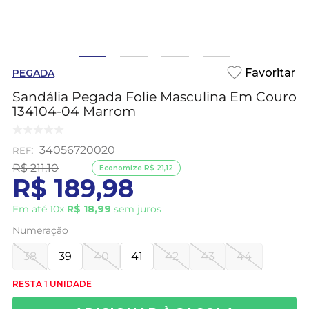
PEGADA
Sandália Pegada Folie Masculina Em Couro
134104-04 Marrom
:
34056720020
R$
211
,
10
Economize
R$
21
,
12
R$
189
,
98
Em até
10
x
R$
18
,
99
sem juros
Numeração
38
39
40
41
42
43
44
RESTA 1 UNIDADE