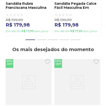
Sandália Rubra
Sandália Pegada Calce
Franciscana Masculina
Fácil Masculina Em
Em Couro 437 Preto
Couro 131288-03 Preto
R$
199
,
99
R$
199
,
99
R$
179
,
98
R$
179
,
98
Em até
10
x
R$
17
,
99
sem juros
Em até
10
x
R$
17
,
99
sem juros
Os mais desejados do momento
55%
33%
OFF
OFF