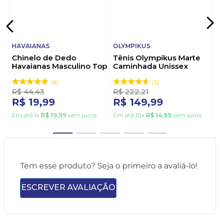
HAVAIANAS
OLYMPIKUS
Chinelo de Dedo
Tênis Olympikus Marte
Havaianas Masculino Top
Caminhada Unissex
Vermelho
Preto
8
3
R$
44
,
43
R$
222
,
21
R$
19
,
99
R$
149
,
99
Em até
1
x
R$
19
,
99
sem juros
Em até
10
x
R$
14
,
99
sem juros
Tem esse produto? Seja o primeiro a avaliá-lo!
ESCREVER AVALIAÇÃO