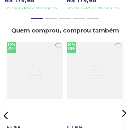
R$
179
,
98
R$
179
,
98
Em até
10
x
R$
17
,
99
sem juros
Em até
10
x
R$
17
,
99
sem juros
Quem comprou, comprou também
10%
10%
OFF
OFF
RUBRA
PEGADA