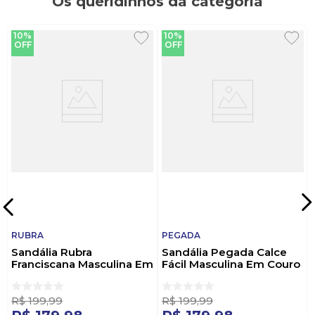
Os queridinhos da categoria
10%
10%
OFF
OFF
RUBRA
PEGADA
Sandália Rubra
Sandália Pegada Calce
Franciscana Masculina Em
Fácil Masculina Em Couro
Couro 437 Preto
131288-03 Preto
R$
199
,
99
R$
199
,
99