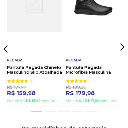
A Pegada é uma marca brasileira, nascida no Rio
Grande do Sul, com mais de 30 anos de mercado.
Reconhecida por unir design moderno e
tecnologias de conforto, é referência em calçados
masculinos versáteis e duráveis. Escolher Pegada é
investir em qualidade e bem-estar a cada passo.
Pegada: estilo e conforto que acompanham seu
ritmo.
PEGADA
PEGADA
Pantufa Pegada Chinelo
Pantufa Pegada
Masculino Slip Atoalhada
Microfibra Masculina
166001-04 Preto
Peluciada 166021-03
Preto
5
1
R$
177
,
77
R$
199
,
99
R$
159
,
98
R$
179
,
98
Em até
10
x
R$
15
,
99
sem juros
Em até
10
x
R$
17
,
99
sem juros