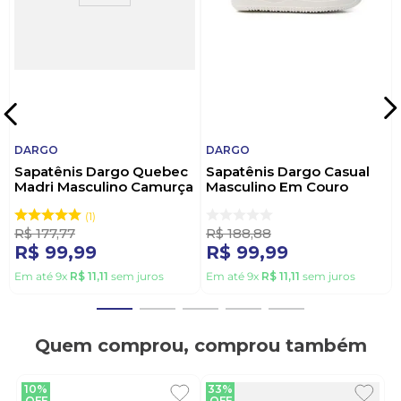
DARGO
DARGO
Sapatênis Dargo Quebec
Sapatênis Dargo Casual
Madri Masculino Camurça
Masculino Em Couro
Air04 Cinza
Nv403-1 Branco
1
R$
177
,
77
R$
188
,
88
R$
99
,
99
R$
99
,
99
Em até
9
x
R$
11
,
11
sem juros
Em até
9
x
R$
11
,
11
sem juros
Quem comprou, comprou também
10%
33%
OFF
OFF