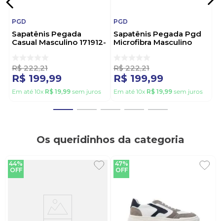
caminhe com conforto, estilo e confiança em cada
passo.
PGD
PGD
Sapatênis Pegada
Sapatênis Pegada Pgd
Casual Masculino 171912-
Microfibra Masculino
03 Preto
171913-05 Marrom
R$
222
,
21
R$
222
,
21
R$
199
,
99
R$
199
,
99
Em até
10
x
R$
19
,
99
sem juros
Em até
10
x
R$
19
,
99
sem juros
Os queridinhos da categoria
44%
47%
OFF
OFF