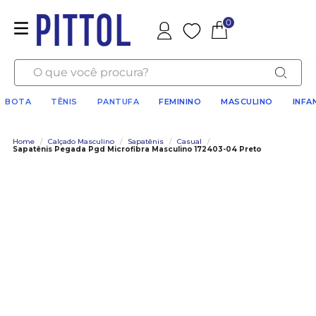
0
Favoritos
O que você procura?
BOTA
TÊNIS
PANTUFA
FEMININO
MASCULINO
INFA
Home
/
Calçado Masculino
/
Sapatênis
/
Casual
/
Sapatênis Pegada Pgd Microfibra Masculino 172403-04 Preto