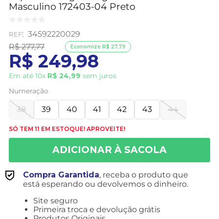
Masculino 172403-04 Preto
:
34592220029
R$
277
,
77
Economize
R$
27
,
79
R$
249
,
98
Em até
10
x
R$
24
,
99
sem juros
Numeração
38
39
40
41
42
43
44
SÓ TEM 11 EM ESTOQUE! APROVEITE!
Compra Garantida
, receba o produto que
está esperando ou devolvemos o dinheiro.
Site seguro
Primeira troca e devolução grátis
Produtos Originais