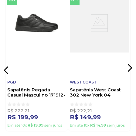
PGD
WEST COAST
Sapatênis Pegada
Sapatênis West Coast
Casual Masculino 171912-
302 New York 04
03 Preto
Masculino Cinza
R$
222
,
21
R$
222
,
21
R$
199
,
99
R$
149
,
99
Em até
10
x
R$
19
,
99
sem juros
Em até
10
x
R$
14
,
99
sem juros