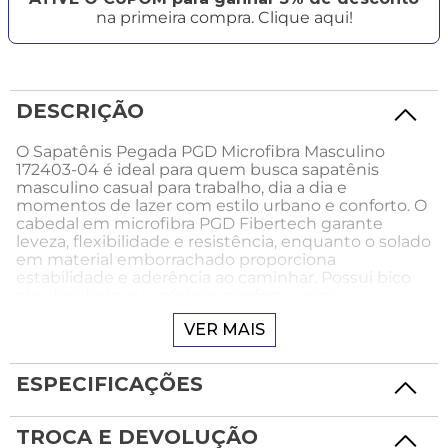
na primeira compra. Clique aqui!
DESCRIÇÃO
O Sapatênis Pegada PGD Microfibra Masculino
172403-04 é ideal para quem busca sapatênis
masculino casual para trabalho, dia a dia e
momentos de lazer com estilo urbano e conforto. O
cabedal em microfibra PGD Fibertech garante
leveza, flexibilidade e resistência, enquanto o solado
em material emborrachado proporciona
estabilidade e aderência ao caminhar. Possui bico
arredondado que oferece conforto, com
fechamento em elástico que facilita o calce no
VER MAIS
sistema prático sem amarração. O colarinho
acolchoado garante ajuste suave ao tornozelo, com
palmilha macia e forro em tecido espumado que
ESPECIFICAÇÕES
auxiliam na respirabilidade e bem-estar. O design
moderno com acabamento refinado traz
versatilidade, sendo ideal para quem busca
TROCA E DEVOLUÇÃO
praticidade no uso diário.