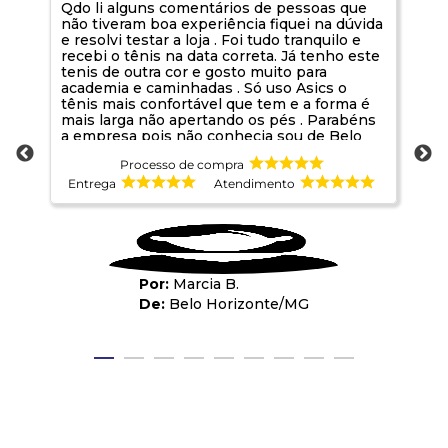
Qdo li alguns comentários de pessoas que
Pr
não tiveram boa experiência fiquei na dúvida
de
e resolvi testar a loja . Foi tudo tranquilo e
recebi o tênis na data correta. Já tenho este
tenis de outra cor e gosto muito para
academia e caminhadas . Só uso Asics o
tênis mais confortável que tem e a forma é
mais larga não apertando os pés . Parabéns
a empresa pois não conhecia sou de Belo
Horizonte. Foi uma boa oportunidade de
Processo de compra
conhecer
Entrega
Atendimento
E
Marcia B.
Belo Horizonte
/
MG