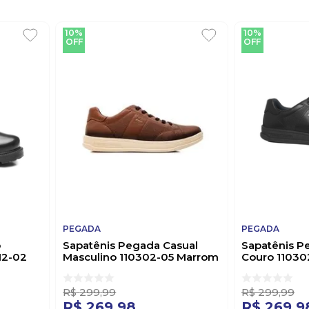
10%
10%
OFF
OFF
PEGADA
PEGADA
o
Sapatênis Pegada Casual
Sapatênis P
12-02
Masculino 110302-05 Marrom
Couro 11030
R$
299
,
99
R$
299
,
99
R$
269
,
98
R$
269
,
9