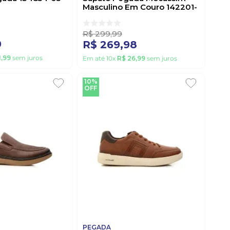
Masculino Em Couro 142201-
03 Marrom
R$
299
,
99
9
R$
269
,
98
1
,
99
sem juros
Em até
10
x
R$
26
,
99
sem juros
10%
OFF
PEGADA