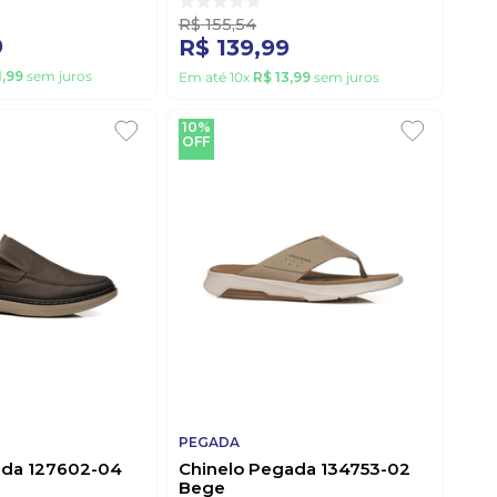
R$
155
,
54
9
R$
139
,
99
1
,
99
sem juros
Em até
10
x
R$
13
,
99
sem juros
10%
OFF
PEGADA
ada 127602-04
Chinelo Pegada 134753-02
Bege