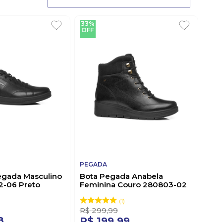
33%
OFF
PEGADA
egada Masculino
Bota Pegada Anabela
2-06 Preto
Feminina Couro 280803-02
Preto
1
R$
299
,
99
8
R$
199
,
99