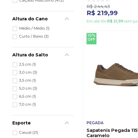
Calçado Masculino
(
472
)
R$
244
,
43
R$
219
,
99
Altura do Cano
Em até
10
x
R$
21
,
99
sem jur
Médio / Médio
(
1
)
10%
Curto / Baixo
(
3
)
OFF
Altura do Salto
2,5 cm
(
1
)
3,0 cm
(
3
)
3,5 cm
(
1
)
5,0 cm
(
3
)
6,5 cm
(
1
)
7,0 cm
(
1
)
Esporte
PEGADA
Sapatenis Pegada 11
Casual
(
21
)
Caramelo