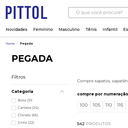
O que você procura?
Novidades
Feminino
Masculino
Tênis
Infantil
Es
Home
/
Pegada
PEGADA
Filtros
Compre sapatos, sapatêni
Categoria
numeraçã
Bota
(
31
)
100
105
110
115
Carteira
(
24
)
Chinelo
(
65
)
Cinto
(
22
)
542
PRODUTOS