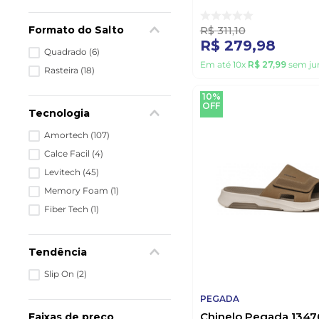
Formato do Salto
R$
311
,
10
R$
279
,
98
Quadrado
(
6
)
Em até
10
x
R$
27
,
99
sem ju
Rasteira
(
18
)
10%
OFF
Tecnologia
Amortech
(
107
)
Calce Facil
(
4
)
Levitech
(
45
)
Memory Foam
(
1
)
Fiber Tech
(
1
)
Tendência
Slip On
(
2
)
PEGADA
Chinelo Pegada 1347
Faixas de preço