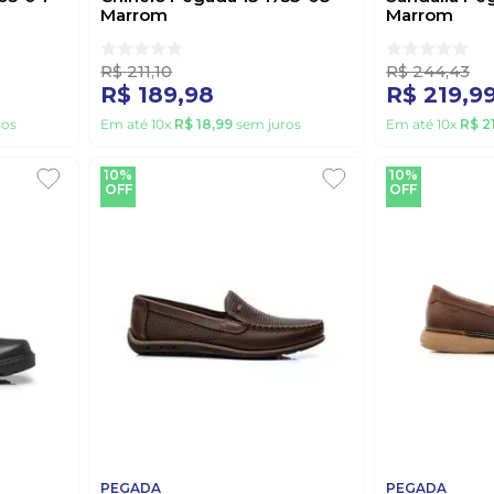
Marrom
Marrom
R$
211
,
10
R$
244
,
43
R$
189
,
98
R$
219
,
9
ros
Em até
10
x
R$
18
,
99
sem juros
Em até
10
x
R$
2
10%
10%
OFF
OFF
PEGADA
PEGADA