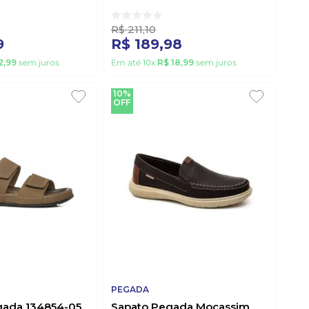
R$
211
,
10
9
R$
189
,
98
2
,
99
sem juros
Em até
10
x
R$
18
,
99
sem juros
10%
OFF
PEGADA
gada 134854-05
Sapato Pegada Mocassim