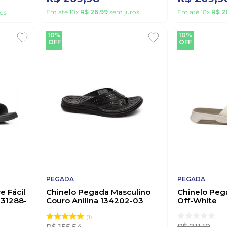
Em até
10
x
R$
26
,
99
sem juros
Em até
10
x
R$
2
os
10%
10%
OFF
OFF
PEGADA
PEGADA
e Fácil
Chinelo Pegada Masculino
Chinelo Peg
131288-
Couro Anilina 134202-03
Off-White
Preto
1
R$
211
,
10
R$
155
,
54