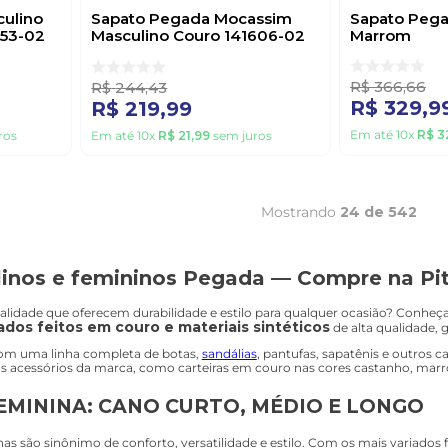
ulino
Sapato Pegada Mocassim
Sapato Peg
553-02
Masculino Couro 141606-02
Marrom
Marrom
R$
366
,
66
R$
244
,
43
R$
329
,
9
R$
219
,
99
Em até
10
x
R$
3
ros
Em até
10
x
R$
21
,
99
sem juros
Mostrando
24 de 542
inos e femininos Pegada — Compre na Pit
lidade que oferecem durabilidade e estilo para qualquer ocasião? Conheç
ados feitos em couro e materiais sintéticos
de alta qualidade, g
com uma linha completa de botas,
sandálias
, pantufas, sapatênis e outros 
acessórios da marca, como carteiras em couro nas cores castanho, marrom 
EMININA: CANO CURTO, MÉDIO E LONGO
as são sinônimo de conforto, versatilidade e estilo. Com os mais variados f