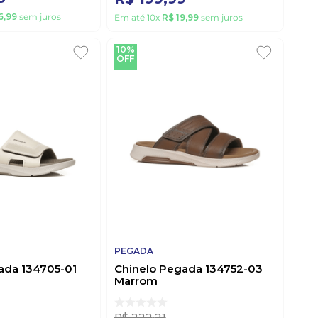
6
,
99
sem juros
Em até
10
x
R$
19
,
99
sem juros
10%
OFF
PEGADA
ada 134705-01
Chinelo Pegada 134752-03
Marrom
R$
222
,
21