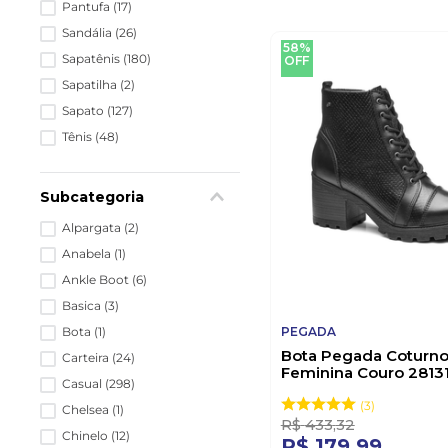
Pantufa
(
17
)
Sandália
(
26
)
58%
Sapatênis
(
180
)
OFF
Sapatilha
(
2
)
Sapato
(
127
)
Tênis
(
48
)
Subcategoria
Alpargata
(
2
)
Anabela
(
1
)
Ankle Boot
(
6
)
Basica
(
3
)
Bota
(
1
)
PEGADA
Bota Pegada Coturn
Carteira
(
24
)
Feminina Couro 2813
Casual
(
298
)
Preto
3
Chelsea
(
1
)
R$
433
,
32
Chinelo
(
12
)
R$
179
,
99