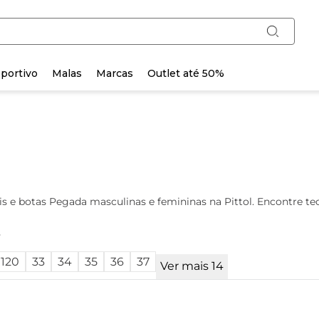
portivo
Malas
Marcas
Outlet até 50%
s e botas Pegada masculinas e femininas na Pittol. Encontre tec
o
120
33
34
35
36
37
Ver mais 14