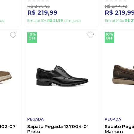
R$
244
,
43
R$
244
,
43
R$
219
,
99
R$
219
,
9
os
Em até
10
x
R$
21
,
99
sem juros
Em até
10
x
R$
2
10%
10%
OFF
OFF
PEGADA
PEGADA
5102-07
Sapato Pegada 127004-01
Sapato Peg
Preto
Marrom