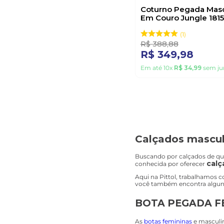
Coturno Pegada Masc
Em Couro Jungle 181
Preto
1
R$
388
,
88
R$
349
,
98
Em até
10
x
R$
34
,
99
sem ju
Calçados mascul
Buscando por calçados de qua
calç
conhecida por oferecer
Aqui na Pittol, trabalhamos 
você também encontra alguns 
BOTA PEGADA F
As
botas femininas
e masculin