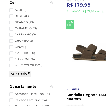
Cor
R$
179
,
98
AZUL
(
1
)
Em até
10
x
R$
17
,
99
sem jur
BEGE
(
46
)
10%
BRANCO
(
23
)
OFF
CARAMELO
(
13
)
CASTANHO
(
19
)
CHUMBO
(
2
)
CINZA
(
18
)
MARINHO
(
10
)
MARROM
(
194
)
MULTICOLORIDO
(
1
)
Ver mais 5
Departamento
PEGADA
Acessório Masculino
(
46
)
Sandalia Pegada 134
Marrom
Calçado Feminino
(
24
)