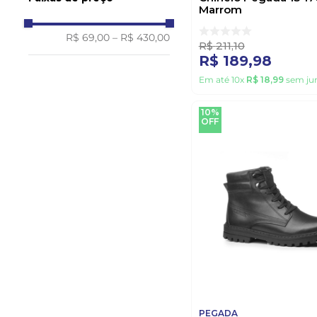
Marrom
R$ 69,00
–
R$ 430,00
R$
211
,
10
R$
189
,
98
Em até
10
x
R$
18
,
99
sem ju
10%
OFF
PEGADA