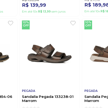
R$
189
,
9
R$
139
,
99
Em até
10
x
R$
1
os
Em até
10
x
R$
13
,
99
sem juros
10%
10%
OFF
OFF
PEGADA
PEGADA
854-06
Sandalia Pegada 133238-01
Sandalia Pe
Marrom
Marrom