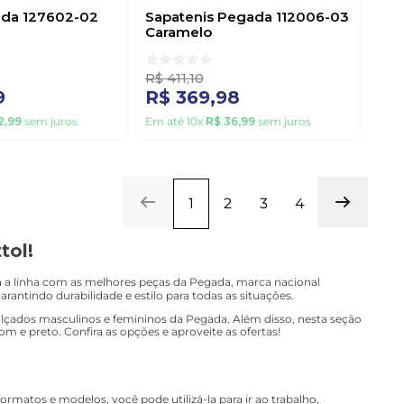
ada 127602-02
Sapatenis Pegada 112006-03
Caramelo
R$
411
,
10
9
R$
369
,
98
2
,
99
sem juros
Em até
10
x
R$
36
,
99
sem juros
1
2
3
4
tol!
a a linha com as melhores peças da Pegada, marca nacional
arantindo durabilidade e estilo para todas as situações.
calçados masculinos e femininos da Pegada. Além disso, nesta seção
e preto. Confira as opções e aproveite as ofertas!
ormatos e modelos, você pode utilizá-la para ir ao trabalho,