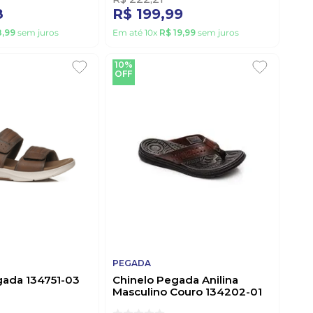
8
R$
199
,
99
8
,
99
sem juros
Em até
10
x
R$
19
,
99
sem juros
10%
OFF
PEGADA
gada 134751-03
Chinelo Pegada Anilina
Masculino Couro 134202-01
Marrom