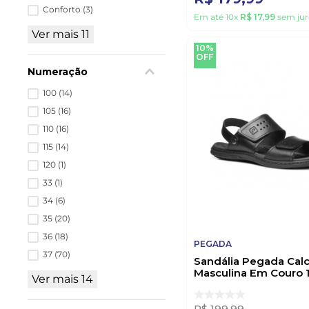
Conforto
(
3
)
Em até
10
x
R$
17
,
99
sem jur
Ver mais 11
10%
OFF
Numeração
100
(
14
)
105
(
16
)
110
(
16
)
115
(
14
)
120
(
1
)
33
(
1
)
34
(
6
)
35
(
20
)
36
(
18
)
PEGADA
37
(
70
)
Sandália Pegada Calc
Masculina Em Couro 
Ver mais 14
03 Preto
R$
199
,
99