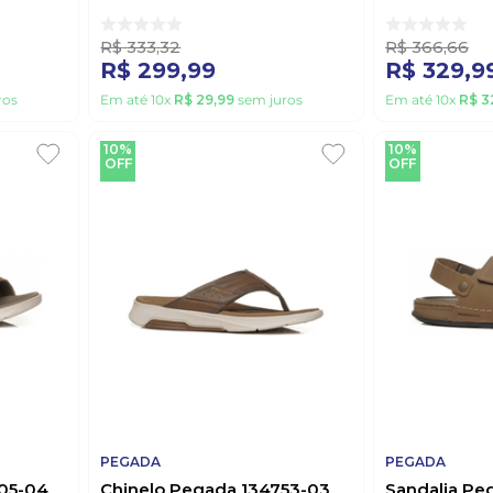
R$
333
,
32
R$
366
,
66
R$
299
,
99
R$
329
,
9
ros
Em até
10
x
R$
29
,
99
sem juros
Em até
10
x
R$
3
10%
10%
OFF
OFF
PEGADA
PEGADA
05-04
Chinelo Pegada 134753-03
Sandalia Pe