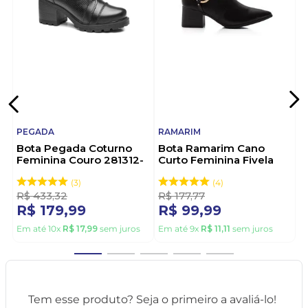
PEGADA
RAMARIM
Bota Pegada Coturno
Bota Ramarim Cano
Feminina Couro 281312-
Curto Feminina Fivela
02 Preto
2559131-01 Preto
3
4
R$
433
,
32
R$
177
,
77
R$
179
,
99
R$
99
,
99
Em até
10
x
R$
17
,
99
sem juros
Em até
9
x
R$
11
,
11
sem juros
Tem esse produto? Seja o primeiro a avaliá-lo!