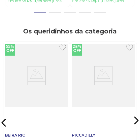
Em até
5
x
R$
11
,
99
sem juros
Em até
9
x
R$
11
,
11
sem juros
Os queridinhos da categoria
55%
28%
OFF
OFF
BEIRA RIO
PICCADILLY