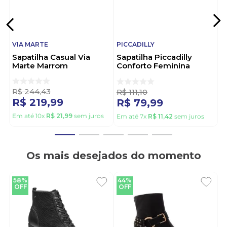
VIA MARTE
PICCADILLY
Sapatilha Casual Via
Sapatilha Piccadilly
Marte Marrom
Conforto Feminina
250115-625 Preto
R$
244
,
43
R$
111
,
10
R$
219
,
99
R$
79
,
99
Em até
10
x
R$
21
,
99
sem juros
Em até
7
x
R$
11
,
42
sem juros
Os mais desejados do momento
58%
44%
OFF
OFF