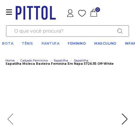
0
Favoritos
O que você procura?
BOTA
TÊNIS
PANTUFA
FEMININO
MASCULINO
INFA
Home
/
Calçado Feminino
/
Sapatilha
/
Sapatilha
/
Sapatilha Moleca Rasteira Feminina Em Napa 5726.115 Off-White