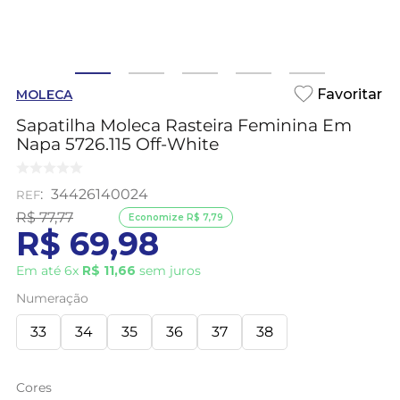
MOLECA
Sapatilha Moleca Rasteira Feminina Em
Napa 5726.115 Off-White
:
34426140024
R$
77
,
77
Economize
R$
7
,
79
R$
69
,
98
Em até
6
x
R$
11
,
66
sem juros
Numeração
33
34
35
36
37
38
Cores