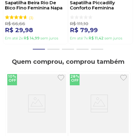
Sapatilha Beira Rio De
Sapatilha Piccadilly
Bico Fino Feminina Napa
Conforto Feminina
Sardenha 4136.1106 Off-
250115-625 Preto
White
3
R$
66
,
66
R$
111
,
10
R$
29
,
98
R$
79
,
99
Em até
2
x
R$
14
,
99
sem juros
Em até
7
x
R$
11
,
42
sem juros
Quem comprou, comprou também
10%
28%
OFF
OFF