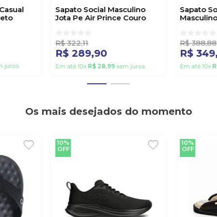
Casual
Sapato Social Masculino
Sapato So
reto
Jota Pe Air Prince Couro
Masculino
Preto
Sof00s P
R$
322
,
11
R$
388
,
88
R$
289
,
90
R$
349
 juros
Em até
10
x
R$
28
,
99
sem juros
Em até
10
x
R
Os mais desejados do momento
10%
10%
OFF
OFF