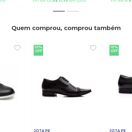
ros
Em até
10
x
R$
31
,
99
sem juros
Em até
9
x
R
Quem comprou, comprou também
10%
10%
OFF
OFF
JOTA PE
JOTA PE