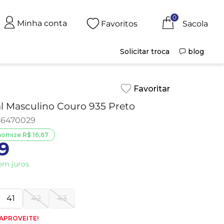
0
Minha conta
Favoritos
Solicitar troca
blog
al Masculino Couro 935 Preto
6470029
nomize
R$
16
,
67
9
em juros
41
42
43
 APROVEITE!