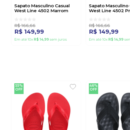
Sapato Masculino Casual
Sapato Masculino 
West Line 4502 Marrom
West Line 4502 P
R$
166
,
66
R$
166
,
66
R$
149
,
99
R$
149
,
99
Em até
10
x
R$
14
,
99
sem juros
Em até
10
x
R$
14
,
99
sem
55%
46%
OFF
OFF