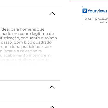
a ideal para homens que
cionado em couro legítimo de
ofisticação, enquanto o solado
a passo. Com bico quadrado
 proporciona praticidade sem
m jacar e a calcanheira
o o acabamento interno em
derno e detalhes discretos
s, unindo estética e
l Masculino com calça de
azer azul-marinho. Acrescente
hes sofisticados. Esse look
o e estilo em eventos formais
o peça-chave.