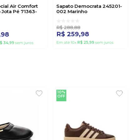
cial Air Comfort
Sapato Democrata 245201-
 Jota Pé 71363-
002 Marinho
reto
R$
288
,
88
R$
259
,
98
,
98
Em até
10
x
R$
25
,
99
sem juros
$
34
,
99
sem juros
10%
OFF