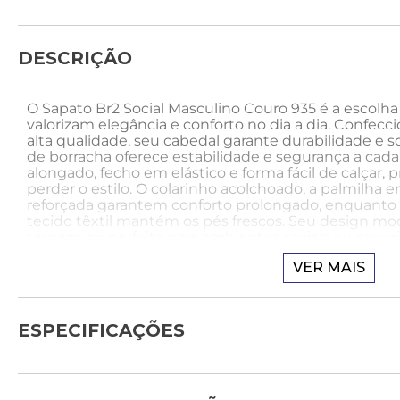
DESCRIÇÃO
O Sapato Br2 Social Masculino Couro 935 é a escolh
valorizam elegância e conforto no dia a dia. Confec
alta qualidade, seu cabedal garante durabilidade e s
de borracha oferece estabilidade e segurança a cad
alongado, fecho em elástico e forma fácil de calçar,
perder o estilo. O colarinho acolchoado, a palmilha e
reforçada garantem conforto prolongado, enquant
tecido têxtil mantém os pés frescos. Seu design mo
tornam-no perfeito para ambientes sociais ou casuai
funcionalidade.
VER MAIS
Como Usar
Para uma ocasião social, combine o Sapato Br2 Socia
ESPECIFICAÇÕES
alfaiataria cinza escuro, camisa branca ajustada e bl
cinto de couro preto e um relógio clássico para detal
transmite elegância e confiança, garantindo confort
ou reuniões importantes, destacando o sapato com