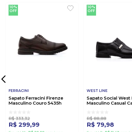
10%
10%
OFF
OFF
FERRACINI
WEST LINE
Sapato Ferracini Firenze
Sapato Social West 
Masculino Couro 5435h
Masculino Casual Ca
Marrom
899 Preto
R$
333
,
32
R$
88
,
88
R$
299
,
99
R$
79
,
98