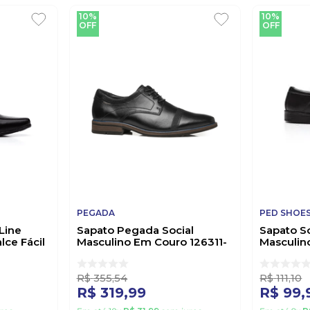
10%
10%
OFF
OFF
PEGADA
PED SHOE
Line
Sapato Pegada Social
Sapato S
lce Fácil
Masculino Em Couro 126311-
Masculin
01 Preto
0281 Pre
R$
355
,
54
R$
111
,
10
R$
319
,
99
R$
99
,