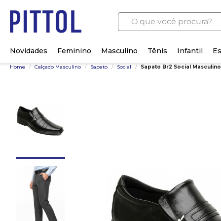
O que você procura?
Novidades
Feminino
Masculino
Tênis
Infantil
Es
Home
/
Calçado Masculino
/
Sapato
/
Social
/
Sapato Br2 Social Masculin