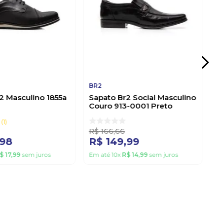
BR2
2 Masculino 1855a
Sapato Br2 Social Masculino
Couro 913-0001 Preto
1
R$
166
,
66
98
R$
149
,
99
$
17
,
99
sem juros
Em até
10
x
R$
14
,
99
sem juros