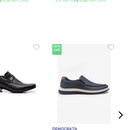
$
11
,
10
sem juros
Em até
7
x
R$
11
,
42
sem juros
10%
OFF
DEMOCRATA