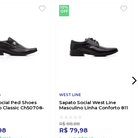
10%
OFF
S
WEST LINE
ocial Ped Shoes
Sapato Social West Line
o Classic Ch50708-
Masculino Linha Conforto 811
to
Preto
R$
88
,
88
98
R$
79
,
98