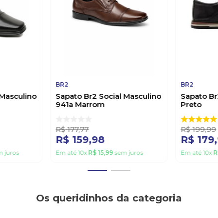
BR2
BR2
 Masculino
Sapato Br2 Social Masculino
Sapato Br
941a Marrom
Preto
R$
177
,
77
R$
199
,
99
R$
159
,
98
R$
179
,
 juros
Em até
10
x
R$
15
,
99
sem juros
Em até
10
x
R
Os queridinhos da categoria