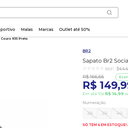
portivo
Malas
Marcas
Outlet até 50%
o Couro 935 Preto
BR2
Sapato Br2 Soci
:
3444
R$
166
,
66
Eco
R$
149
,
9
Em até
10
x
R$
14
,
99
s
Numeração
38
39
40
SÓ TEM 4 EM ESTOQUE!