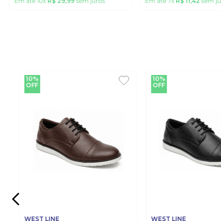
Em até
10
x
R$
29
,
99
sem juros
Em até
7
x
R$
11
,
42
sem ju
10%
10%
OFF
OFF
WEST LINE
WEST LINE