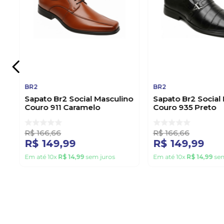
BR2
BR2
Sapato Br2 Social Masculino
Sapato Br2 Social
Couro 911 Caramelo
Couro 935 Preto
R$
166
,
66
R$
166
,
66
R$
149
,
99
R$
149
,
99
Em até
10
x
R$
14
,
99
sem juros
Em até
10
x
R$
14
,
99
sem