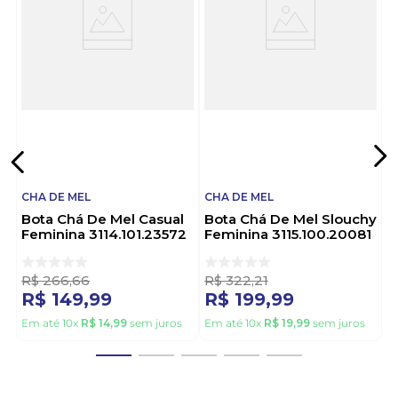
linha dedicada a calçados femininos que combinam
estilo, qualidade e preços acessíveis. A marca foca
em oferecer peças versáteis, perfeitas para o dia a
dia, atendendo a diferentes gostos e necessidades.
Com design moderno, Chá de Mel traz opções que
vão do casual ao elegante, sempre com conforto
em mente.
CHA DE MEL
CHA DE MEL
Bota Chá De Mel Casual
Bota Chá De Mel Slouchy
Feminina 3114.101.23572
Feminina 3115.100.20081
Caramelo
Preto
R$
266
,
66
R$
322
,
21
R$
149
,
99
R$
199
,
99
Em até
10
x
R$
14
,
99
sem juros
Em até
10
x
R$
19
,
99
sem juros