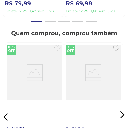
R$
79
,
99
R$
69
,
98
Em até
7
x
R$
11
,
42
sem juros
Em até
6
x
R$
11
,
66
sem juros
Quem comprou, comprou também
10%
31%
OFF
OFF