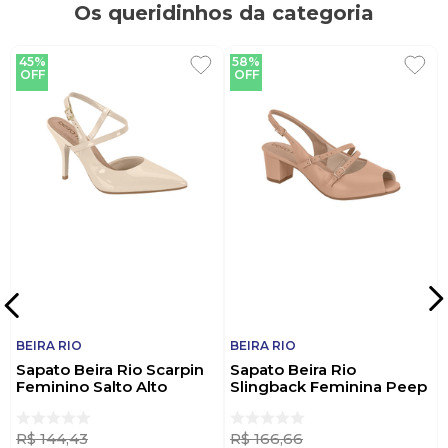
Os queridinhos da categoria
45%
58%
OFF
OFF
BEIRA RIO
BEIRA RIO
Sapato Beira Rio Scarpin
Sapato Beira Rio
Feminino Salto Alto
Slingback Feminina Peep
4122.1484 Off-White
Toe 4777.497 Nude
R$
144
,
43
R$
166
,
66