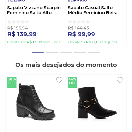
VIZZANO
BEIRA RIO
Sapato Vizzano Scarpin
Sapato Casual Salto
Feminino Salto Alto
Médio Feminino Beira
Pelica 1184.1101 Branco
Rio 4241.200 Preto
R$
155
,
54
R$
144
,
43
R$
139
,
99
R$
99
,
99
Em até
10
x
R$
13
,
99
sem juros
Em até
9
x
R$
11
,
11
sem juros
Os mais desejados do momento
58%
44%
OFF
OFF