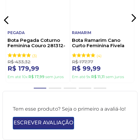
PEGADA
RAMARIM
Bota Pegada Coturno
Bota Ramarim Cano
Feminina Couro 281312-
Curto Feminina Fivela
02 Preto
2559131-01 Preto
3
4
R$
433
,
32
R$
177
,
77
R$
179
,
99
R$
99
,
99
Em até
10
x
R$
17
,
99
sem juros
Em até
9
x
R$
11
,
11
sem juros
Tem esse produto? Seja o primeiro a avaliá-lo!
ESCREVER AVALIAÇÃO