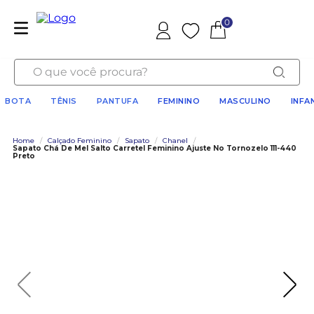
0
Favoritos
O que você procura?
BOTA
TÊNIS
PANTUFA
FEMININO
MASCULINO
INFA
Home
/
Calçado Feminino
/
Sapato
/
Chanel
/
Sapato Chá De Mel Salto Carretel Feminino Ajuste No Tornozelo 111-440
Preto