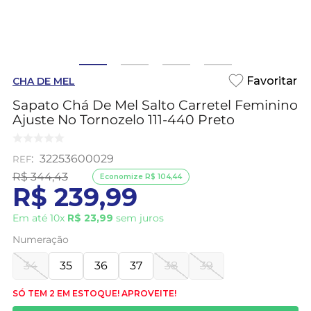
CHA DE MEL
Sapato Chá De Mel Salto Carretel Feminino
Ajuste No Tornozelo 111-440 Preto
:
32253600029
R$
344
,
43
Economize
R$
104
,
44
R$
239
,
99
Em até
10
x
R$
23
,
99
sem juros
Numeração
34
35
36
37
38
39
SÓ TEM 2 EM ESTOQUE! APROVEITE!