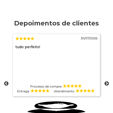
026
30/07/2026
ido
tudo perfeito!
A 
Processo de compra
Entrega
Atendimento
E