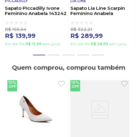
PICCADILLY
LIA LINE
Sapato Piccadilly Ivone
Sapato Lia Line Scarpin
Feminino Anabela 143242
Feminino Anabela
Preto
2409i26-72254 Preto
R$
155
,
54
R$
322
,
21
R$
139
,
99
R$
289
,
99
Em até
10
x
R$
13
,
99
sem juros
Em até
10
x
R$
28
,
99
sem juros
Quem comprou, comprou também
10%
10%
OFF
OFF