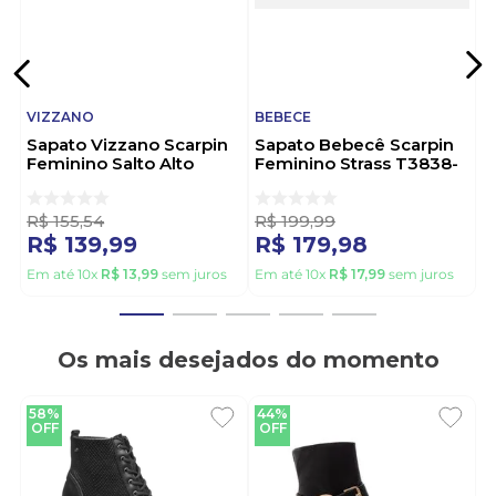
VIZZANO
BEBECE
Sapato Vizzano Scarpin
Sapato Bebecê Scarpin
Feminino Salto Alto
Feminino Strass T3838-
Pelica 1184.1101 Branco
576 Off-White
R$
155
,
54
R$
199
,
99
R$
139
,
99
R$
179
,
98
Em até
10
x
R$
13
,
99
sem juros
Em até
10
x
R$
17
,
99
sem juros
Os mais desejados do momento
58%
44%
OFF
OFF