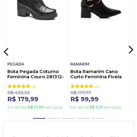
PEGADA
RAMARIM
Bota Pegada Coturno
Bota Ramarim Cano
Feminina Couro 281312-
Curto Feminina Fivela
02 Preto
2559131-01 Preto
3
4
R$
433
,
32
R$
177
,
77
R$
179
,
99
R$
99
,
99
Em até
10
x
R$
17
,
99
sem juros
Em até
9
x
R$
11
,
11
sem juros