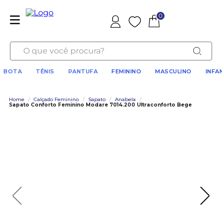
0
Favoritos
O que você procura?
BOTA
TÊNIS
PANTUFA
FEMININO
MASCULINO
INFA
Home
/
Calçado Feminino
/
Sapato
/
Anabela
/
Sapato Conforto Feminino Modare 7014.200 Ultraconforto Bege