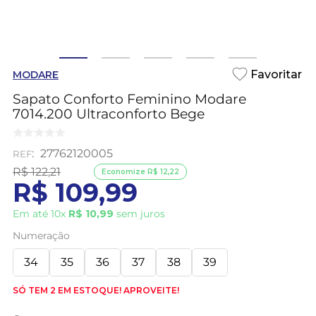
MODARE
Sapato Conforto Feminino Modare
7014.200 Ultraconforto Bege
:
27762120005
R$
122
,
21
Economize
R$
12
,
22
R$
109
,
99
Em até
10
x
R$
10
,
99
sem juros
Numeração
34
35
36
37
38
39
SÓ TEM 2 EM ESTOQUE! APROVEITE!