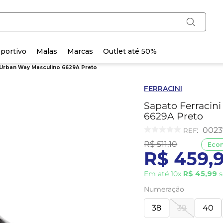
portivo
Malas
Marcas
Outlet até 50%
 Urban Way Masculino 6629A Preto
FERRACINI
Sapato Ferracin
6629A Preto
:
0023
R$
511
,
10
Eco
R$
459
,
Em até
10
x
R$
45
,
99
s
Numeração
38
39
40