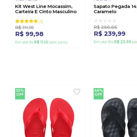
Kit West Line Mocassim,
Sapato Pegada 14
Carteira E Cinto Masculino
Caramelo
Couro 1700 Marrom
1
R$
266
,
66
R$
111
,
10
R$
239
,
99
R$
99
,
98
Em até
10
x
R$
23
,
99
se
Em até
9
x
R$
11
,
10
sem juros
55%
46%
OFF
OFF