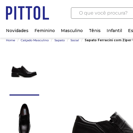
O que você procura?
Novidades
Feminino
Masculino
Tênis
Infantil
Es
Home
/
Calçado Masculino
/
Sapato
/
Social
/
Sapato Ferracini com Zíper