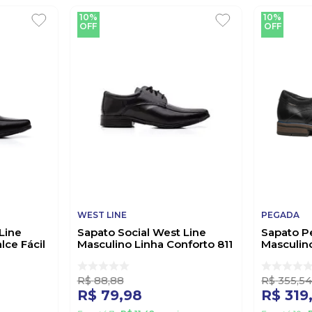
10%
10%
OFF
OFF
WEST LINE
PEGADA
Line
Sapato Social West Line
Sapato P
lce Fácil
Masculino Linha Conforto 811
Masculin
Preto
01 Preto
R$
88
,
88
R$
355
,
5
R$
79
,
98
R$
319