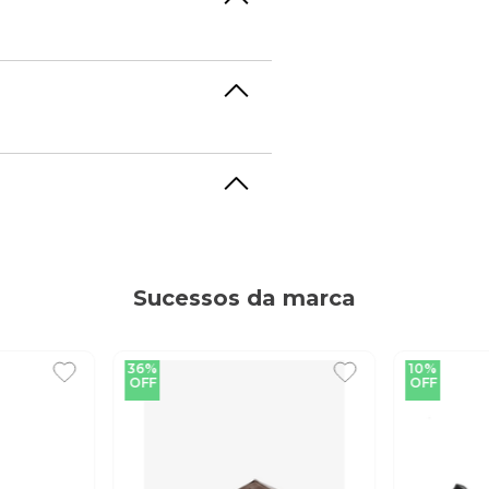
ência em calçados masculinos
ogia para oferecer conforto e
e há de melhor em calçados!
Sucessos da marca
36%
10%
OFF
OFF