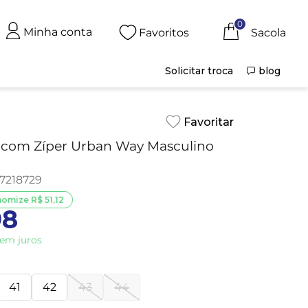
0
Minha conta
Favoritos
Solicitar troca
blog
i com Zíper Urban Way Masculino
7218729
nomize
R$
51
,
12
98
em juros
41
42
43
44