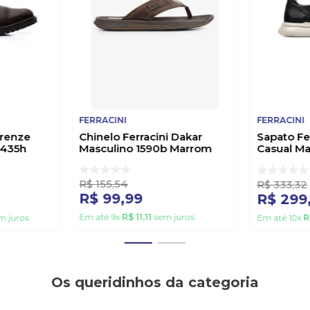
FERRACINI
FERRACINI
irenze
Chinelo Ferracini Dakar
Sapato Fe
5435h
Masculino 1590b Marrom
Casual M
Preto
R$
155
,
54
R$
333
,
32
R$
99
,
99
R$
299
Em até
9
x
R$
11
,
11
sem juros
m juros
Em até
10
x
R
Os queridinhos da categoria