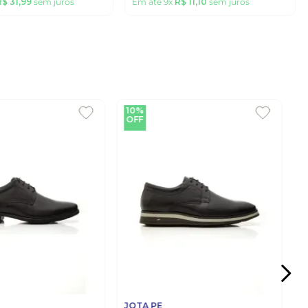
R$
31
,
99
sem juros
Em até
9
x
R$
11
,
10
sem juros
10%
OFF
JOTA PE