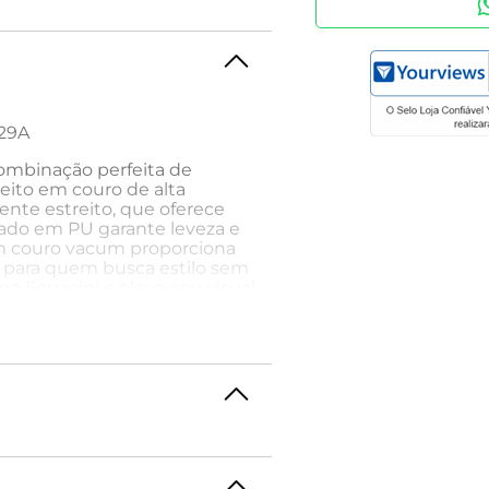
629A
combinação perfeita de
eito em couro de alta
nte estreito, que oferece
olado em PU garante leveza e
em couro vacum proporciona
al para quem busca estilo sem
na Ferracini e eleve seu visual
o Ferracini Urban Way com
, perfeita para aquele evento
 finalize com um relógio
impressionar com estilo e