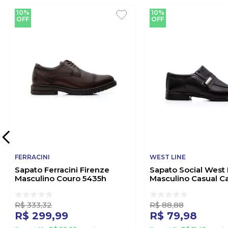
10%
10%
OFF
OFF
FERRACINI
WEST LINE
Sapato Ferracini Firenze
Sapato Social West 
Masculino Couro 5435h
Masculino Casual Ca
Marrom
899 Preto
R$
333
,
32
R$
88
,
88
R$
299
,
99
R$
79
,
98