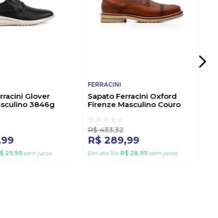
FERRACINI
rracini Glover
Sapato Ferracini Oxford
asculino 3846g
Firenze Masculino Couro
5435l Marrom
R$
433
,
32
,
99
R$
289
,
99
$
29
,
99
sem juros
Em até
10
x
R$
28
,
99
sem juros