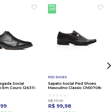
10%
OFF
PED SHOES
egada Social
Sapato Social Ped Shoes
o Em Couro 126311-
Masculino Classic Ch50708-
0281 Preto
4
R$
111
,
10
,
99
R$
99
,
98