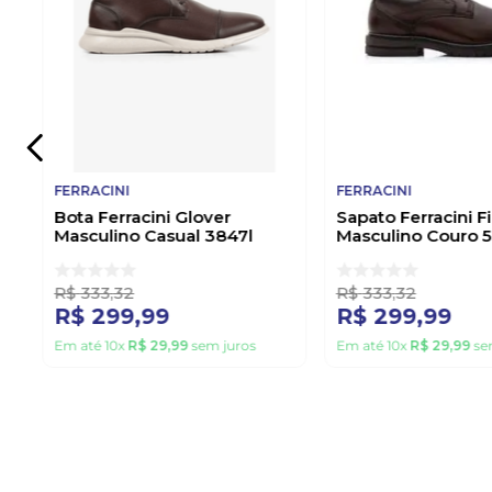
FERRACINI
FERRACINI
Bota Ferracini Glover
Sapato Ferracini F
Masculino Casual 3847l
Masculino Couro 
Marrom
Marrom
R$
333
,
32
R$
333
,
32
R$
299
,
99
R$
299
,
99
Em até
10
x
R$
29
,
99
sem juros
Em até
10
x
R$
29
,
99
se