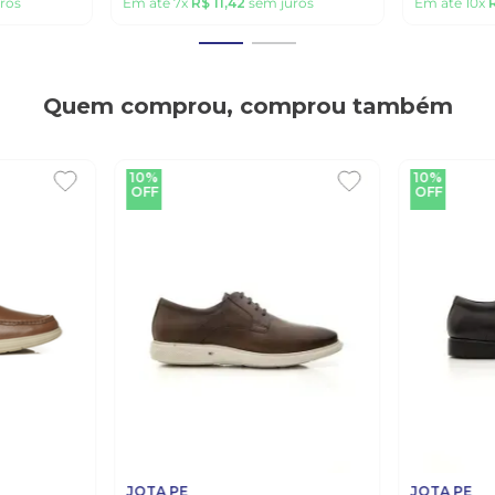
ros
Em até
7
x
R$
11
,
42
sem juros
Em até
10
x
Quem comprou, comprou também
10%
10%
OFF
OFF
JOTA PE
JOTA PE