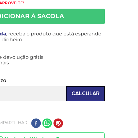
 APROVEITE!
ida
, receba o produto que está esperando
dinheiro.
e devolução grátis
nais
azo
CALCULAR
MPARTILHAR