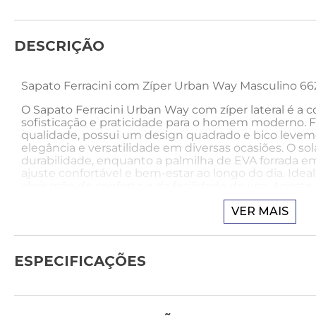
DESCRIÇÃO
Sapato Ferracini com Zíper Urban Way Masculino 6
O Sapato Ferracini Urban Way com zíper lateral é a 
sofisticação e praticidade para o homem moderno. F
qualidade, possui um design quadrado e bico leveme
elegância e versatilidade em diversas ocasiões. O s
durabilidade, enquanto a palmilha de EVA forrada 
ajuste confortável e bem-estar ao longo do dia. Ide
abrir mão do conforto e da facilidade de uso. Aposte 
com classe e funcionalidade.
VER MAIS
Como usar:
Para um look elegante e moderno, combine o Sapat
ESPECIFICAÇÕES
uma calça chino marrom e camisa de linho azul claro
casual chique. Adicione um blazer slim fit marinho e
clássico para um toque de sofisticação. Pronto para 
conforto!