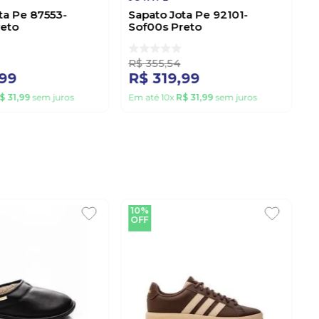
ta Pe 87553-
Sapato Jota Pe 92101-
reto
Sof00s Preto
R$
355
,
54
99
R$
319
,
99
$
31
,
99
sem juros
Em até
10
x
R$
31
,
99
sem juros
10%
OFF