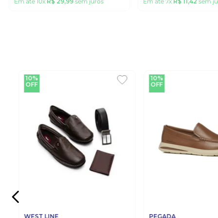
Em até
10
x
R$
29
,
99
sem juros
Em até
7
x
R$
11
,
42
sem ju
10%
10%
OFF
OFF
WEST LINE
PEGADA