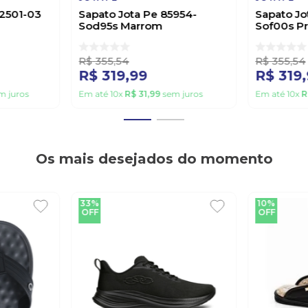
2501-03
Sapato Jota Pe 85954-
Sapato Jo
Sod95s Marrom
Sof00s P
R$
355
,
54
R$
355
,
54
R$
319
,
99
R$
319
,
m juros
Em até
10
x
R$
31
,
99
sem juros
Em até
10
x
R
Os mais desejados do momento
33%
10%
OFF
OFF