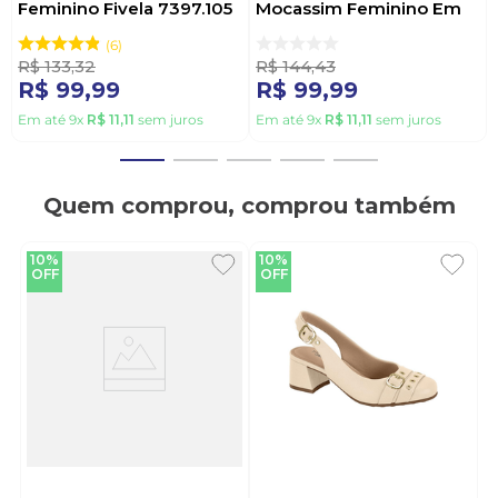
Feminino Fivela 7397.105
Mocassim Feminino Em
Verde
Napa 4283.115 Preto
6
R$
133
,
32
R$
144
,
43
R$
99
,
99
R$
99
,
99
Em até
9
x
R$
11
,
11
sem juros
Em até
9
x
R$
11
,
11
sem juros
Quem comprou, comprou também
10%
10%
OFF
OFF