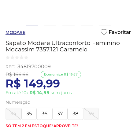
MODARE
Sapato Modare Ultraconforto Feminino
Mocassim 7357.121 Caramelo
:
34819700009
R$
166
,
66
Economize
R$
16
,
67
R$
149
,
99
Em até
10
x
R$
14
,
99
sem juros
Numeração
34
35
36
37
38
39
SÓ TEM 2 EM ESTOQUE! APROVEITE!