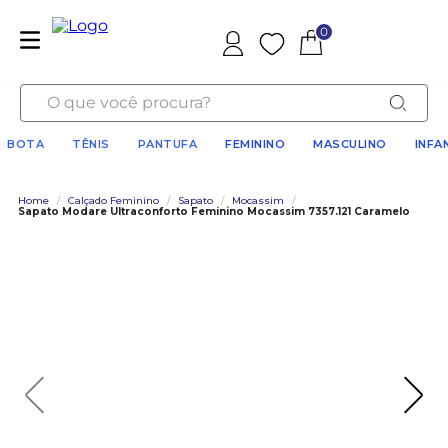
0
Favoritos
O que você procura?
BOTA
TÊNIS
PANTUFA
FEMININO
MASCULINO
INFA
Home
/
Calçado Feminino
/
Sapato
/
Mocassim
/
Sapato Modare Ultraconforto Feminino Mocassim 7357.121 Caramelo