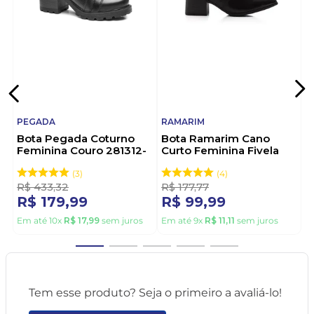
PEGADA
RAMARIM
Bota Pegada Coturno
Bota Ramarim Cano
Feminina Couro 281312-
Curto Feminina Fivela
02 Preto
2559131-01 Preto
3
4
R$
433
,
32
R$
177
,
77
R$
179
,
99
R$
99
,
99
Em até
10
x
R$
17
,
99
sem juros
Em até
9
x
R$
11
,
11
sem juros
Tem esse produto? Seja o primeiro a avaliá-lo!