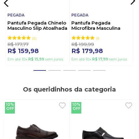
PEGADA
PEGADA
Pantufa Pegada Chinelo
Pantufa Pegada
Masculino Slip Atoalhada
Microfibra Masculina
166001-04 Preto
Peluciada 166021-03
Preto
5
1
R$
177
,
77
R$
199
,
99
R$
159
,
98
R$
179
,
98
Em até
10
x
R$
15
,
99
sem juros
Em até
10
x
R$
17
,
99
sem juros
Os queridinhos da categoria
10%
10%
OFF
OFF