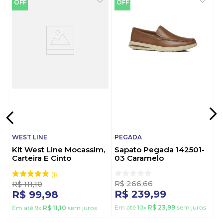
OFF
OFF
WEST LINE
PEGADA
Kit West Line Mocassim,
Sapato Pegada 142501-
Carteira E Cinto
03 Caramelo
Masculino Couro 1700
Marrom
1
R$
266
,
66
R$
111
,
10
R$
239
,
99
R$
99
,
98
Em até
10
x
R$
23
,
99
sem juros
Em até
9
x
R$
11
,
10
sem juros