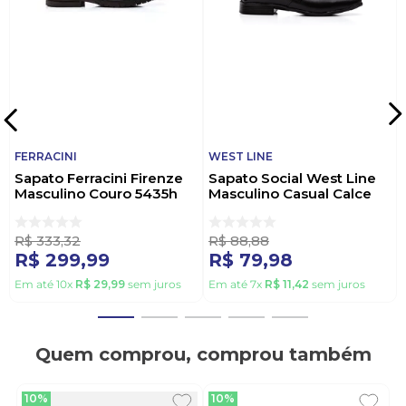
FERRACINI
WEST LINE
Sapato Ferracini Firenze
Sapato Social West Line
Masculino Couro 5435h
Masculino Casual Calce
Marrom
Fácil 899 Preto
R$
333
,
32
R$
88
,
88
R$
299
,
99
R$
79
,
98
Em até
10
x
R$
29
,
99
sem juros
Em até
7
x
R$
11
,
42
sem juros
Quem comprou, comprou também
10%
10%