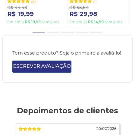
Cinza
8
1
R$
44
,
43
R$
55
,
54
R$
19
,
99
R$
29
,
98
Em até
1
x
R$
19
,
99
sem juros
Em até
2
x
R$
14
,
99
sem juros
Tem esse produto? Seja o primeiro a avaliá-lo!
ESCREVER AVALIAÇÃO
026
20/07/2026