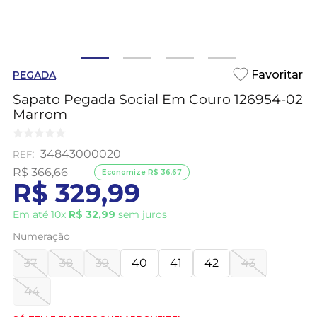
PEGADA
Sapato Pegada Social Em Couro 126954-02
Marrom
:
34843000020
R$
366
,
66
Economize
R$
36
,
67
R$
329
,
99
Em até
10
x
R$
32
,
99
sem juros
Numeração
37
38
39
40
41
42
43
44