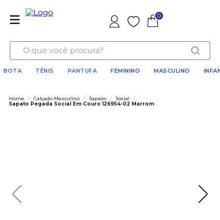
0
Favoritos
O que você procura?
BOTA
TÊNIS
PANTUFA
FEMININO
MASCULINO
INFA
Home
/
Calçado Masculino
/
Sapato
/
Social
/
Sapato Pegada Social Em Couro 126954-02 Marrom