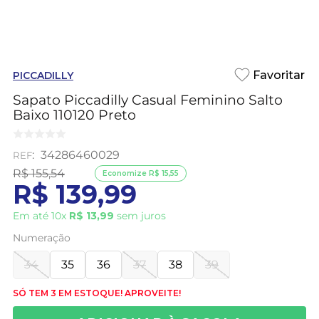
PICCADILLY
Sapato Piccadilly Casual Feminino Salto
Baixo 110120 Preto
:
34286460029
R$
155
,
54
Economize
R$
15
,
55
R$
139
,
99
Em até
10
x
R$
13
,
99
sem juros
Numeração
34
35
36
37
38
39
SÓ TEM 3 EM ESTOQUE! APROVEITE!