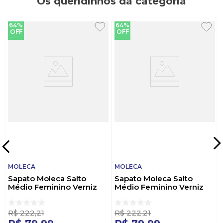
Os queridinhos da categoria
64%
64%
OFF
OFF
MOLECA
MOLECA
Sapato Moleca Salto
Sapato Moleca Salto
Médio Feminino Verniz
Médio Feminino Verniz
5822.103.14461 Preto
5822.103.14461 Marrom
R$
222
,
21
R$
222
,
21