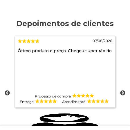
2026
07/08/2026
e
Ótimo produto e preço. Chegou super rápido
Ja
ida
pr
co
te
at
é
ns
Processo de compra
Entrega
Atendimento
E