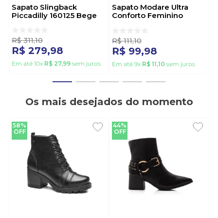
Sapato Slingback
Sapato Modare Ultra
Piccadilly 160125 Bege
Conforto Feminino
Acabamento Tramado
7377.125.30339 Bege
R$
311
,
10
R$
111
,
10
R$
279
,
98
R$
99
,
98
Em até
10
x
R$
27
,
99
sem juros
Em até
9
x
R$
11
,
10
sem juros
Os mais desejados do momento
58%
44%
OFF
OFF