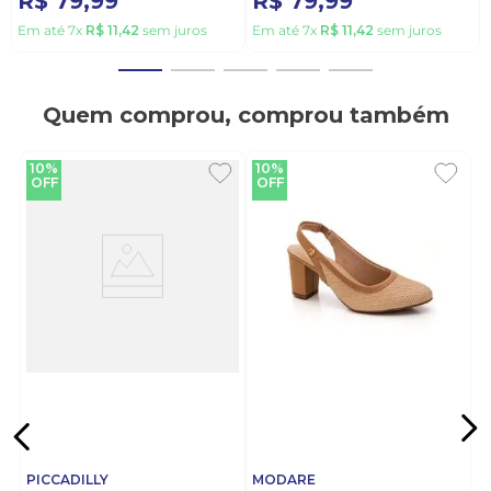
R$
79
,
99
R$
79
,
99
Em até
7
x
R$
11
,
42
sem juros
Em até
7
x
R$
11
,
42
sem juros
Quem comprou, comprou também
10%
10%
OFF
OFF
PICCADILLY
MODARE