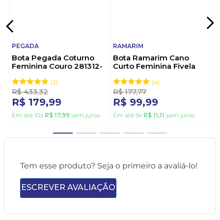
PEGADA
RAMARIM
Bota Pegada Coturno
Bota Ramarim Cano
Feminina Couro 281312-
Curto Feminina Fivela
02 Preto
2559131-01 Preto
3
4
R$
433
,
32
R$
177
,
77
R$
179
,
99
R$
99
,
99
Em até
10
x
R$
17
,
99
sem juros
Em até
9
x
R$
11
,
11
sem juros
Tem esse produto? Seja o primeiro a avaliá-lo!
ESCREVER AVALIAÇÃO