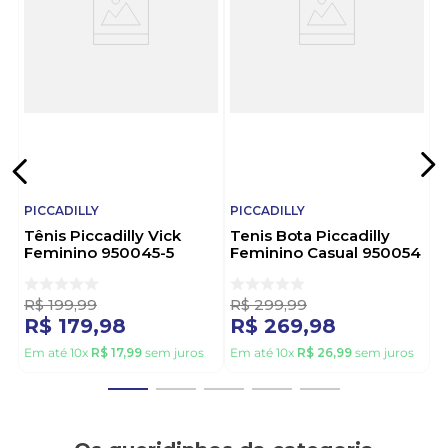
design que respeita a anatomia do pé, é ideal para
quem prioriza bem-estar no dia a dia. Escolha
Piccadilly e sinta a diferença a cada passo!
PICCADILLY
PICCADILLY
Tênis Piccadilly Vick
Tenis Bota Piccadilly
Feminino 950045-5
Feminino Casual 950054
Preto
Preto
R$
199
,
99
R$
299
,
99
R$
179
,
98
R$
269
,
98
Em até
10
x
R$
17
,
99
sem juros
Em até
10
x
R$
26
,
99
sem juros