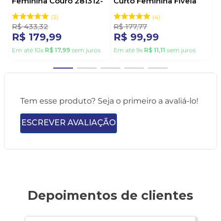
Feminina Couro 281312-
Curto Feminina Fivela
02 Preto
2559131-01 Preto
3
4
R$
433
,
32
R$
177
,
77
R$
179
,
99
R$
99
,
99
Em até
10
x
R$
17
,
99
sem juros
Em até
9
x
R$
11
,
11
sem juros
Tem esse produto? Seja o primeiro a avaliá-lo!
ESCREVER AVALIAÇÃO