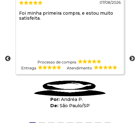
026
07/08/2026
rei
Foi minha primeira compra, e estou muito
A 
satisfeita.
Processo de compra
Entrega
Atendimento
E
Andréa P.
São Paulo
/
SP