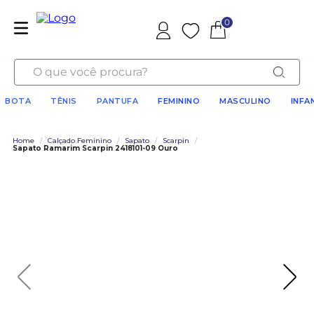
0
Favoritos
O que você procura?
BOTA
TÊNIS
PANTUFA
FEMININO
MASCULINO
INFA
Home
/
Calçado Feminino
/
Sapato
/
Scarpin
/
Sapato Ramarim Scarpin 2418101-09 Ouro