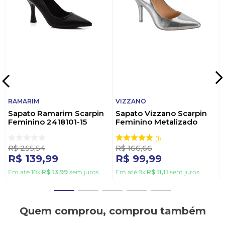
RAMARIM
VIZZANO
Sapato Ramarim Scarpin
Sapato Vizzano Scarpin
Feminino 2418101-15
Feminino Metalizado
Preto
1184.1501 Prata
1
R$
255
,
54
R$
166
,
66
R$
139
,
99
R$
99
,
99
Em até
10
x
R$
13
,
99
sem juros
Em até
9
x
R$
11
,
11
sem juros
Quem comprou, comprou também