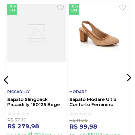
10%
10%
OFF
OFF
PICCADILLY
MODARE
Sapato Slingback
Sapato Modare Ultra
Piccadilly 160125 Bege
Conforto Feminino
Acabamento Tramado
7377.125.30339 Bege
R$
311
,
10
R$
111
,
10
R$
279
,
98
R$
99
,
98
Em até
10
x
R$
27
,
99
sem juros
Em até
9
x
R$
11
,
10
sem juros