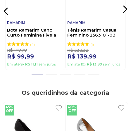
RAMARIM
RAMARIM
Bota Ramarim Cano
Tênis Ramarim Casual
Curto Feminina Fivela
Feminino 2563101-03
2559131-01 Preto
Bege
4
1
R$
177
,
77
R$
333
,
32
R$
99
,
99
R$
139
,
99
Em até
9
x
R$
11
,
11
sem juros
Em até
10
x
R$
13
,
99
sem juros
Os queridinhos da categoria
45%
40%
OFF
OFF