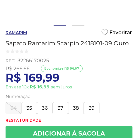
RAMARIM
Sapato Ramarim Scarpin 2418101-09 Ouro
:
32266170025
R$
266
,
66
Economize
R$
96
,
67
R$
169
,
99
Em até
10
x
R$
16
,
99
sem juros
Numeração
34
35
36
37
38
39
RESTA 1 UNIDADE