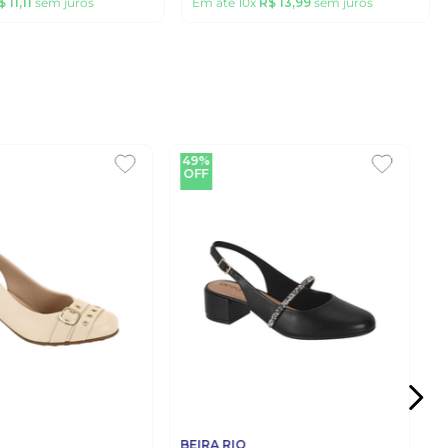
$
11
,
11
sem juros
Em até
10
x
R$
13
,
99
sem juros
49%
OFF
BEIRA RIO