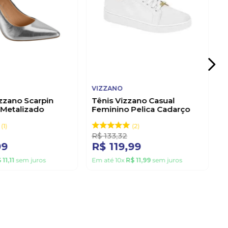
VIZZANO
zzano Scarpin
Tênis Vizzano Casual
 Metalizado
Feminino Pelica Cadarço
Prata
1214.205 Branco
1
2
R$
133
,
32
99
R$
119
,
99
$
11
,
11
sem juros
Em até
10
x
R$
11
,
99
sem juros