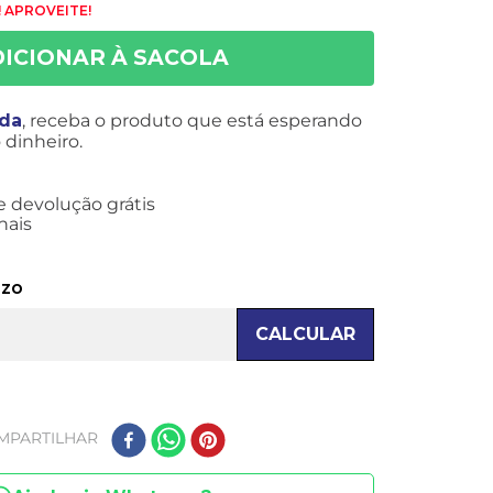
 APROVEITE!
ida
, receba o produto que está esperando
dinheiro.
e devolução grátis
nais
azo
CALCULAR
MPARTILHAR