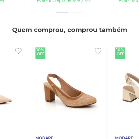
os
Em até
10
x
R$
13
,
99
sem juros
Em até
9
x
R
Quem comprou, comprou também
10%
10%
OFF
OFF
MODARE
MODARE