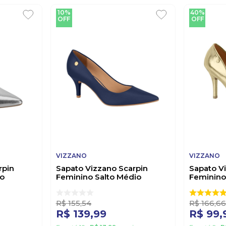
10%
40%
OFF
OFF
VIZZANO
VIZZANO
rpin
Sapato Vizzano Scarpin
Sapato V
do
Feminino Salto Médio
Feminino
1185.702 Marinho
1184.1501
R$
155
,
54
R$
166
,
6
R$
139
,
99
R$
99
,