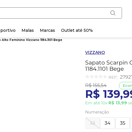
portivo
Malas
Marcas
Outlet até 50%
 Alto Feminino Vizzano 1184.1101 Bege
VIZZANO
Sapato Scarpin G
1184.1101 Bege
:
2792
R$
155
,
54
Eco
R$
139
,
9
Em até
10
x
R$
13
,
99
se
Numeração
33
34
35