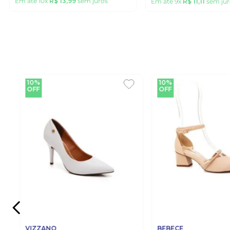
Em até
10
x
R$
13
,
99
sem juros
Em até
9
x
R$
11
,
11
sem jur
10%
10%
OFF
OFF
VIZZANO
BEBECE