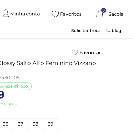
0
Minha conta
Favoritos
Solicitar troca
blog
lossy Salto Alto Feminino Vizzano
7430005
nomize
R$
15
,
55
9
m juros
36
37
38
39