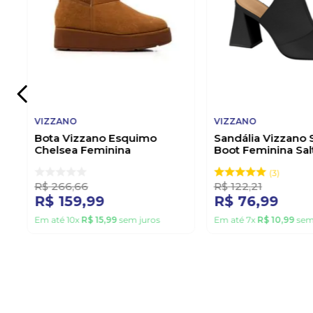
VIZZANO
VIZZANO
Bota Vizzano Esquimo
Sandália Vizzano 
Chelsea Feminina
Boot Feminina Sal
Peluciada 3110.201.31262
6464.129.7286 Pr
Caramelo
3
R$
266
,
66
R$
122
,
21
R$
159
,
99
R$
76
,
99
Em até
10
x
R$
15
,
99
sem juros
Em até
7
x
R$
10
,
99
sem