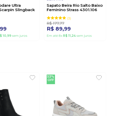
dare Ultra
Sapato Beira Rio Salto Baixo
Scarpin Slingback
Feminino Strass 4301.106
7373.122.21736
Preto
e
3
R$
177
,
77
99
R$
89
,
99
$
10
,
99
sem juros
Em até
8
x
R$
11
,
24
sem juros
53%
OFF