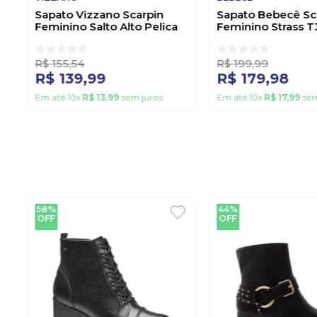
Sapato Vizzano Scarpin
Sapato Bebecê Sc
Feminino Salto Alto Pelica
Feminino Strass 
1184.1101 Branco
Off-White
R$
155
,
54
R$
199
,
99
R$
139
,
99
R$
179
,
98
Em até
10
x
R$
13
,
99
sem juros
Em até
10
x
R$
17
,
99
sem
58%
44%
OFF
OFF