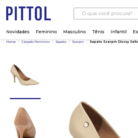
O que você procura?
Novidades
Feminino
Masculino
Tênis
Infantil
Es
Home
/
Calçado Feminino
/
Sapato
/
Scarpin
/
Sapato Scarpin Glossy Salto