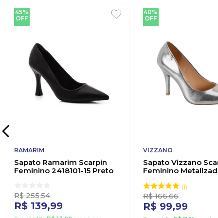
45%
40%
OFF
OFF
RAMARIM
VIZZANO
Sapato Ramarim Scarpin
Sapato Vizzano Sca
Feminino 2418101-15 Preto
Feminino Metaliza
1184.1501 Prata
1
R$
255
,
54
R$
166
,
66
R$
139
,
99
R$
99
,
99