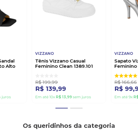
VIZZANO
VIZZANO
Sandal
Tênis Vizzano Casual
Sapato Vi
to Alto
Feminino Clean 1389.101
Feminino
eto
Branco
1184.1501 
R$
199
,
99
R$
166
,
66
R$
139
,
99
R$
99
,
 juros
Em até
10
x
R$
13
,
99
sem juros
Em até
9
x
R
Os queridinhos da categoria