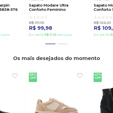
arpin
Sapato Modare Ultra
Sapato Mo
T3838-576
Conforto Feminino
Conforto 
Acabamento Tramado
Feminino 
7377.125.30339 Bege
Off-Whit
R$
111
,
10
R$
122
,
21
R$
99
,
98
R$
109
,
 juros
Em até
9
x
R$
11
,
10
sem juros
Em até
10
x
R
Os mais desejados do momento
58%
40%
OFF
OFF