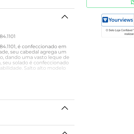
84.1101
184.1101, é confeccionado em
idade, seu cabedal agrega um
ção, dando uma vasto leque de
ia, seu solado é confeccionado
bilidade. Salto alto modelo
ado. O modelo scarpin é um
ternizou, ganhando várias
criados e produzidos por
o, não deixe de ter em seu
encontrar de diversos
m e superior a 10 cm), bico