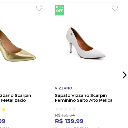
10%
OFF
VIZZANO
izzano Scarpin
Sapato Vizzano Scarpin
 Metalizado
Feminino Salto Alto Pelica
 Ouro
1184.1101 Branco
1
6
R$
155
,
54
99
R$
139
,
99