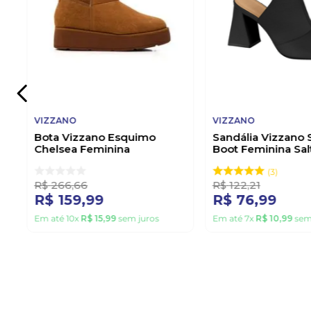
VIZZANO
VIZZANO
Bota Vizzano Esquimo
Sandália Vizzano 
Chelsea Feminina
Boot Feminina Sal
Peluciada 3110.201.31262
6464.129.7286 Pr
Caramelo
3
R$
266
,
66
R$
122
,
21
R$
159
,
99
R$
76
,
99
Em até
10
x
R$
15
,
99
sem juros
Em até
7
x
R$
10
,
99
sem