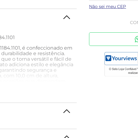
Não sei meu CEP
CO
84.1101
 1184.1101, é confeccionado em
durabilidade e resistência.
que o torna versátil e fácil de
to adiciona estilo e elegância
 garantindo segurança e
, com 10,0 cm de altura,
 para ocasiões que demandam
 ser usado de diversas
s e vestidos, criando um
al, é possível usá-lo com
imagem profissional e
as, sejam elas jeans, de
binação moderna e estilosa.