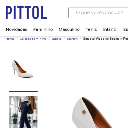
O que você procura?
Novidades
Feminino
Masculino
Tênis
Infantil
Es
Home
/
Calçado Feminino
/
Sapato
/
Scarpin
/
Sapato Vizzano Scarpin Femi