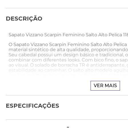
DESCRIÇÃO
Sapato Vizzano Scarpin Feminino Salto Alto Pelica 11
O Sapato Vizzano Scarpin Feminino Salto Alto Pelica
material sintético de alta qualidade, proporcionando 
Seu cabedal possui um design básico e tradicional, o 
combinar com diferentes looks. Com bico fino, o sapa
ao visual. O solado de borracha TR é antiderrapante,
estabilidade ao caminhar. O salto alto modelo agulha
confere sofisticação e valoriza a silhueta. Perfeito
um toque de classe e requinte.
VER MAIS
Como usar:
O scarpin é um sapato clássico e elegante que pode
ESPECIFICAÇÕES
maneiras na moda. Ele pode ser combinado com saia
visual feminino e sofisticado. Para um look mais form
terninhos e peças de alfaiataria, transmitindo uma 
elegante. O scarpin também pode ser usado com calç
alfaiataria ou até mesmo leggings, criando uma com