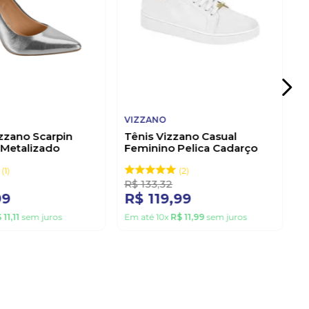
VIZZANO
zzano Scarpin
Tênis Vizzano Casual
 Metalizado
Feminino Pelica Cadarço
Prata
1214.205 Branco
1
2
R$
133
,
32
99
R$
119
,
99
$
11
,
11
sem juros
Em até
10
x
R$
11
,
99
sem juros