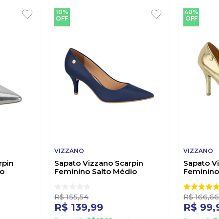
10%
40%
OFF
OFF
VIZZANO
VIZZANO
rpin
Sapato Vizzano Scarpin
Sapato V
do
Feminino Salto Médio
Feminino
1185.702 Marinho
1184.1501
R$
155
,
54
R$
166
,
6
R$
139
,
99
R$
99
,