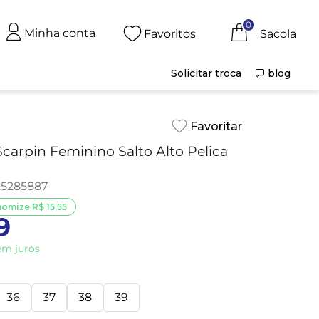
0
Minha conta
Favoritos
Solicitar troca
blog
carpin Feminino Salto Alto Pelica
5285887
nomize
R$
15
,
55
9
m juros
36
37
38
39