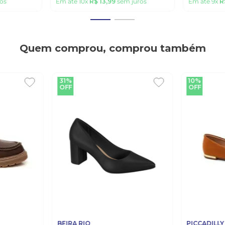
os
Em até
10
x
R$
13
,
99
sem juros
Em até
9
x
R
Quem comprou, comprou também
31%
10%
OFF
OFF
BEIRA RIO
PICCADILLY