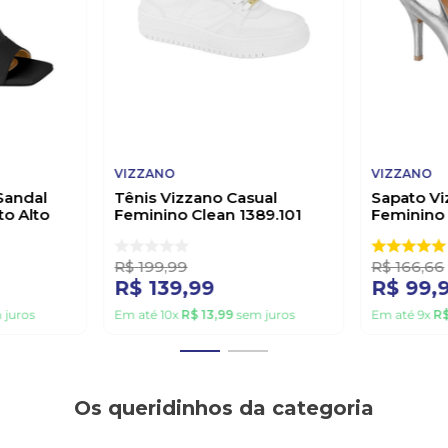
VIZZANO
VIZZANO
Sandal
Tênis Vizzano Casual
Sapato Vi
to Alto
Feminino Clean 1389.101
Feminino
eto
Branco
1184.1501 
R$
199
,
99
R$
166
,
66
R$
139
,
99
R$
99
,
 juros
Em até
10
x
R$
13
,
99
sem juros
Em até
9
x
R
Os queridinhos da categoria