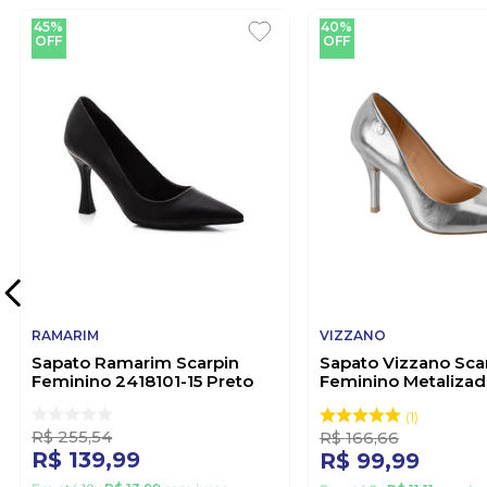
45%
40%
OFF
OFF
RAMARIM
VIZZANO
Sapato Ramarim Scarpin
Sapato Vizzano Sca
Feminino 2418101-15 Preto
Feminino Metaliza
1184.1501 Prata
1
R$
255
,
54
R$
166
,
66
R$
139
,
99
R$
99
,
99