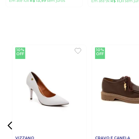
Em até
10
x
R$
13
,
99
sem juros
Em até
9
x
R$
11
,
11
sem jur
10%
10%
OFF
OFF
VIZZANO
CRAVO E CANELA