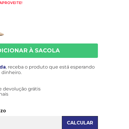
 APROVEITE!
ida
, receba o produto que está esperando
dinheiro.
e devolução grátis
nais
azo
CALCULAR