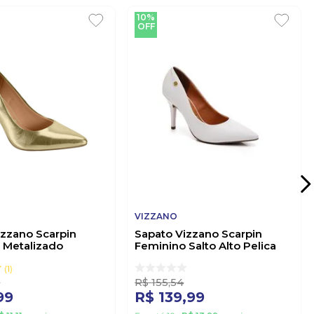
10%
OFF
VIZZANO
izzano Scarpin
Sapato Vizzano Scarpin
 Metalizado
Feminino Salto Alto Pelica
 Ouro
1184.1101 Branco
1
6
R$
155
,
54
99
R$
139
,
99