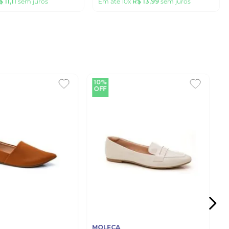
$
11
,
11
sem juros
Em até
10
x
R$
13
,
99
sem juros
10%
OFF
MOLECA