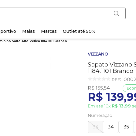
portivo
Malas
Marcas
Outlet até 50%
nino Salto Alto Pelica 1184.1101 Branco
VIZZANO
Sapato Vizzano S
1184.1101 Branco
:
0002
R$
155
,
54
Eco
R$
139
,
9
Em até
10
x
R$
13
,
99
se
Numeração
33
34
35