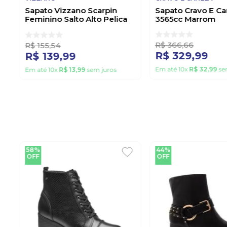
Sapato Vizzano Scarpin
Sapato Cravo E Ca
Feminino Salto Alto Pelica
3565cc Marrom
1184.1101 Branco
R$
366
,
66
R$
155
,
54
R$
329
,
99
R$
139
,
99
Em até
10
x
R$
32
,
99
se
Em até
10
x
R$
13
,
99
sem juros
58%
44%
OFF
OFF