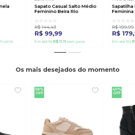
nela
Sapato Casual Salto Médio
Sapatilha 
Feminino Beira Rio
Feminina 
4241.200 Preto
Marrom
R$
144
,
43
R$
199
,
99
R$
99
,
99
R$
179
,
m juros
Em até
9
x
R$
11
,
11
sem juros
Em até
10
x
R
Os mais desejados do momento
58%
40%
OFF
OFF