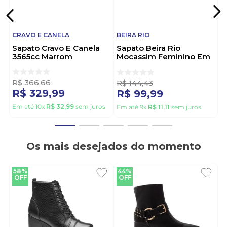
CRAVO E CANELA
BEIRA RIO
Sapato Cravo E Canela
Sapato Beira Rio
3565cc Marrom
Mocassim Feminino Em
Napa 4283.115 Preto
R$
366
,
66
R$
144
,
43
R$
329
,
99
R$
99
,
99
Em até
10
x
R$
32
,
99
sem juros
Em até
9
x
R$
11
,
11
sem juros
Os mais desejados do momento
58%
44%
OFF
OFF