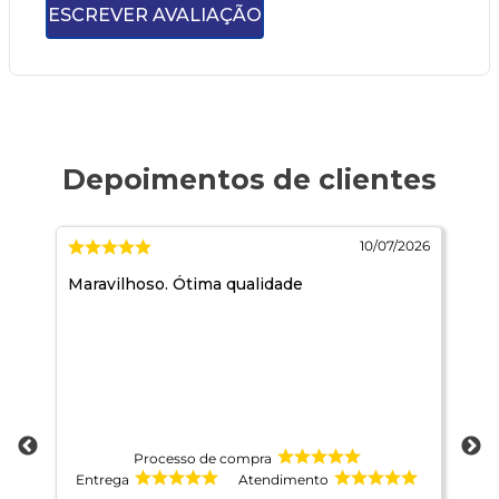
ESCREVER AVALIAÇÃO
2026
10/07/2026
e
Maravilhoso. Ótima qualidade
Ja
ida
te
é
ns
Processo de compra
Entrega
Atendimento
E