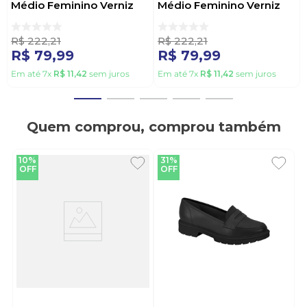
Médio Feminino Verniz
Médio Feminino Verniz
5822.103.14461 Preto
5822.103.14461 Marrom
R$
222
,
21
R$
222
,
21
R$
79
,
99
R$
79
,
99
Em até
7
x
R$
11
,
42
sem juros
Em até
7
x
R$
11
,
42
sem juros
Quem comprou, comprou também
10%
31%
OFF
OFF