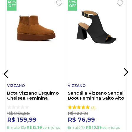
em diferentes produções.
40%
37%
OFF
OFF
Sobre a Marca:
A Vizzano é referência em calçados femininos,
desenvolvendo modelos que unem moda, conforto
e sofisticação. A marca se destaca por acompanhar
as tendências e oferecer qualidade, versatilidade e
excelente custo-benefício para diferentes ocasiões.
VIZZANO
VIZZANO
Bota Vizzano Esquimo
Sandália Vizzano Sandal
Chelsea Feminina
Boot Feminina Salto Alto
Peluciada 3110.201.31262
6464.129.7286 Preto
Caramelo
3
R$
266
,
66
R$
122
,
21
R$
159
,
99
R$
76
,
99
Em até
10
x
R$
15
,
99
sem juros
Em até
7
x
R$
10
,
99
sem juros