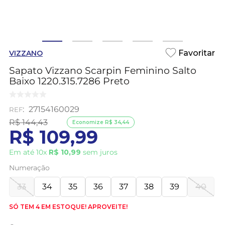
VIZZANO
Sapato Vizzano Scarpin Feminino Salto
Baixo 1220.315.7286 Preto
:
27154160029
R$
144
,
43
Economize
R$
34
,
44
R$
109
,
99
Em até
10
x
R$
10
,
99
sem juros
Numeração
33
34
35
36
37
38
39
40
SÓ TEM 4 EM ESTOQUE! APROVEITE!