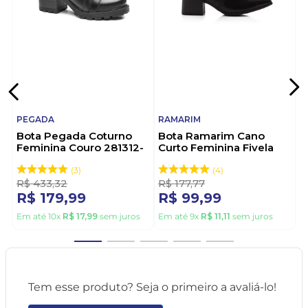
PEGADA
RAMARIM
Bota Pegada Coturno
Bota Ramarim Cano
Feminina Couro 281312-
Curto Feminina Fivela
02 Preto
2559131-01 Preto
3
4
R$
433
,
32
R$
177
,
77
R$
179
,
99
R$
99
,
99
Em até
10
x
R$
17
,
99
sem juros
Em até
9
x
R$
11
,
11
sem juros
Tem esse produto? Seja o primeiro a avaliá-lo!