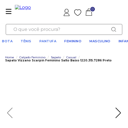
0
Favoritos
O que você procura?
BOTA
TÊNIS
PANTUFA
FEMININO
MASCULINO
INFA
Home
/
Calçado Feminino
/
Sapato
/
Casual
/
Sapato Vizzano Scarpin Feminino Salto Baixo 1220.315.7286 Preto