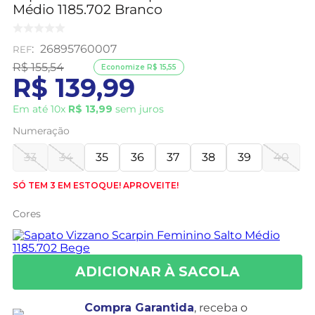
Médio 1185.702 Branco
:
26895760007
R$
155
,
54
Economize
R$
15
,
55
R$
139
,
99
Em até
10
x
R$
13
,
99
sem juros
Numeração
33
34
35
36
37
38
39
40
SÓ TEM 3 EM ESTOQUE! APROVEITE!
Cores
Compra Garantida
, receba o