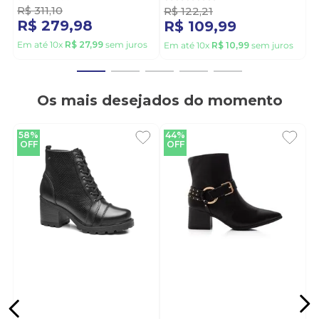
R$
311
,
10
White
R$
122
,
21
R$
279
,
98
R$
109
,
99
Em até
10
x
R$
27
,
99
sem juros
Em até
10
x
R$
10
,
99
sem juros
Os mais desejados do momento
58%
44%
OFF
OFF