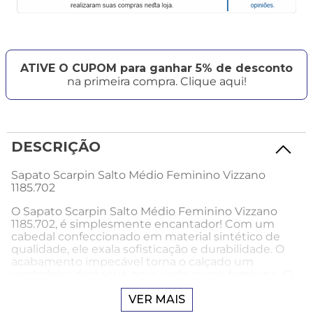
ATIVE O CUPOM para ganhar 5% de desconto
na primeira compra. Clique aqui!
DESCRIÇÃO
Sapato Scarpin Salto Médio Feminino Vizzano
1185.702
O Sapato Scarpin Salto Médio Feminino Vizzano
1185.702, é simplesmente encantador! Com um
cabedal confeccionado em material sintético de
qualidade, ele exala sofisticação e durabilidade. O
acabamento impecável torna o calçado um
verdadeiro destaque no guarda-roupa feminino. O
bico do sapato possui um design elegante e
refinado, adicionando um toque de charme ao
VER MAIS
visual. Seu calce é prático e seguro, garantindo um