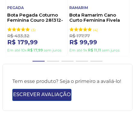
PEGADA
RAMARIM
Bota Pegada Coturno
Bota Ramarim Cano
Feminina Couro 281312-
Curto Feminina Fivela
02 Preto
2559131-01 Preto
3
4
R$
433
,
32
R$
177
,
77
R$
179
,
99
R$
99
,
99
Em até
10
x
R$
17
,
99
sem juros
Em até
9
x
R$
11
,
11
sem juros
Tem esse produto? Seja o primeiro a avaliá-lo!
ESCREVER AVALIAÇÃO