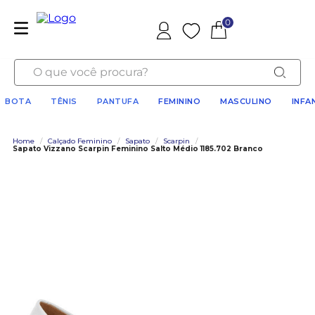
0
Favoritos
O que você procura?
BOTA
TÊNIS
PANTUFA
FEMININO
MASCULINO
INFA
Home
/
Calçado Feminino
/
Sapato
/
Scarpin
/
Sapato Vizzano Scarpin Feminino Salto Médio 1185.702 Branco