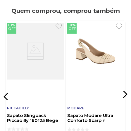
Quem comprou, comprou também
10%
10%
OFF
OFF
PICCADILLY
MODARE
Sapato Slingback
Sapato Modare Ultra
Piccadilly 160125 Bege
Conforto Scarpin
Slingback Feminino
7373.122.21736 Off-