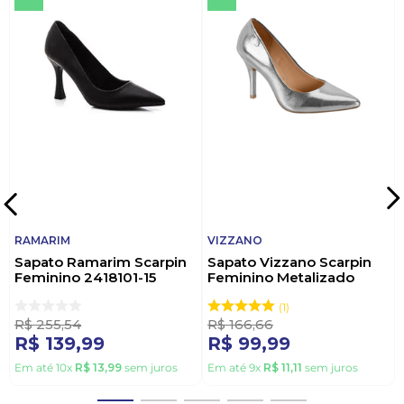
RAMARIM
VIZZANO
Sapato Ramarim Scarpin
Sapato Vizzano Scarpin
Feminino 2418101-15
Feminino Metalizado
Preto
1184.1501 Prata
1
R$
255
,
54
R$
166
,
66
R$
139
,
99
R$
99
,
99
Em até
10
x
R$
13
,
99
sem juros
Em até
9
x
R$
11
,
11
sem juros