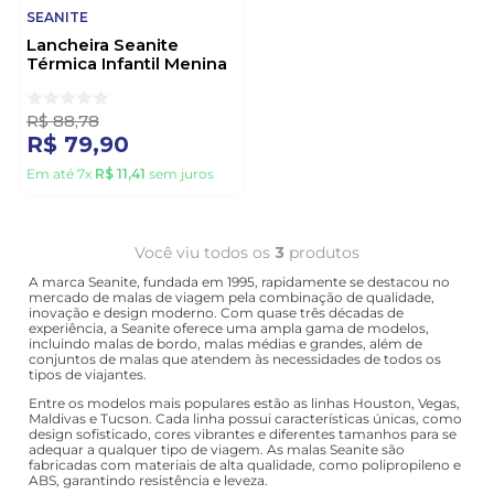
SEANITE
Lancheira Seanite
Térmica Infantil Menina
Cacto La35282cd
Sortido
R$
88
,
78
R$
79
,
90
Em até
7
x
R$
11
,
41
sem juros
Você viu todos os
3
produtos
A marca Seanite, fundada em 1995, rapidamente se destacou no
mercado de malas de viagem pela combinação de qualidade,
inovação e design moderno. Com quase três décadas de
experiência, a Seanite oferece uma ampla gama de modelos,
incluindo malas de bordo, malas médias e grandes, além de
conjuntos de malas que atendem às necessidades de todos os
tipos de viajantes.
Entre os modelos mais populares estão as linhas Houston, Vegas,
Maldivas e Tucson. Cada linha possui características únicas, como
design sofisticado, cores vibrantes e diferentes tamanhos para se
adequar a qualquer tipo de viagem. As malas Seanite são
fabricadas com materiais de alta qualidade, como polipropileno e
ABS, garantindo resistência e leveza.