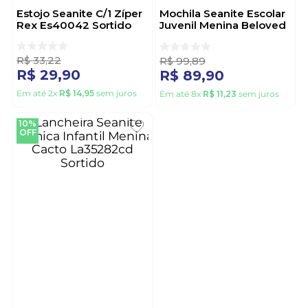
Estojo Seanite C/1 Zíper
Mochila Seanite Escolar
Rex Es40042 Sortido
Juvenil Menina Beloved
Princess Mi15316 Sortido
R$
33
,
22
R$
99
,
89
R$
29
,
90
R$
89
,
90
Em até
2
x
R$
14
,
95
sem juros
Em até
8
x
R$
11
,
23
sem juros
10%
OFF