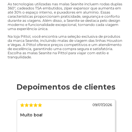
As tecnologias utilizadas nas malas Seanite incluem rodas duplas
360°, cadeados TSA embutidos, zíper expansor que aumenta em
até 30% o espaço interno, e puxadores em alumínio. Essas
características proporcionam praticidade, segurança e conforto
durante as viagens. Além disso, a Seanite se destaca pelo design
moderno e funcionalidade excepcional, tornando cada viagem
uma experiência única.
Na loja Pittol, você encontra uma seleção exclusiva de produtos
da marca Seanite, incluindo malas de viagem das linhas Houston
e Vegas. A Pittol oferece preços competitivos e um atendimento
de excelência, garantindo uma compra segura e satisfatória.
Escolha as malas Seanite na Pittol para viajar com estilo e
tranquilidade.
2026
09/07/2026
e.
Muito boa!
Pri
des