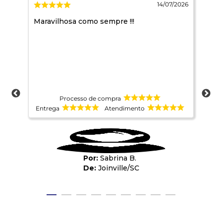
2026
14/07/2026
,
Maravilhosa como sempre !!!
ado
ate
Processo de compra
Entrega
Atendimento
Ent
Sabrina B.
Joinville
/
SC