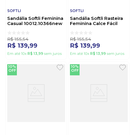
SOFTLI
SOFTLI
Sandália Softli Feminina
Sandália Softli Rasteira
Casual 10012.10366new
Feminina Calce Fácil
Nude
10012.10366 Marrom
R$
155
,
54
R$
155
,
54
R$
139
,
99
R$
139
,
99
Em até
10
x
R$
13
,
99
sem juros
Em até
10
x
R$
13
,
99
sem juros
10%
10%
OFF
OFF