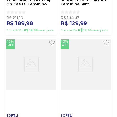
On Casual Feminino
Feminina Slim
10070.10431 Marrom
10012.10269 Caramelo
R$
211
,
10
R$
144
,
43
R$
189
,
98
R$
129
,
99
Em até
10
x
R$
18
,
99
sem juros
Em até
10
x
R$
12
,
99
sem juros
10%
10%
OFF
OFF
SOFTLI
SOFTLI