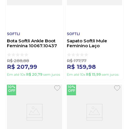
SOFTLI
SOFTLI
Bota Softli Ankle Boot
Sapato Softli Mule
Feminina 10067.10437
Feminino Laço
Caramelo
10074.10603 Cinza
R$
288
,
88
R$
177
,
77
R$
207
,
99
R$
159
,
98
Em até
10
x
R$
20
,
79
sem juros
Em até
10
x
R$
15
,
99
sem juros
10%
10%
OFF
OFF