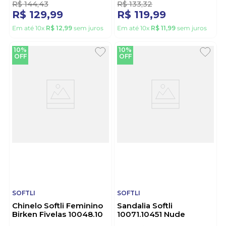
R$
144
,
43
R$
133
,
32
R$
129
,
99
R$
119
,
99
Em até
10
x
R$
12
,
99
sem juros
Em até
10
x
R$
11
,
99
sem juros
10%
10%
OFF
OFF
SOFTLI
SOFTLI
Chinelo Softli Feminino
Sandalia Softli
Birken Fivelas 10048.10
10071.10451 Nude
Nude