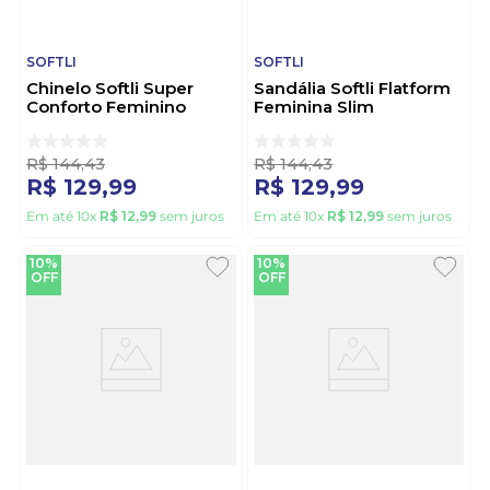
SOFTLI
SOFTLI
Chinelo Softli Super
Sandália Softli Flatform
Conforto Feminino
Feminina Slim
10012.10271 Nude
10012.10269 Nude
R$
144
,
43
R$
144
,
43
R$
129
,
99
R$
129
,
99
Em até
10
x
R$
12
,
99
sem juros
Em até
10
x
R$
12
,
99
sem juros
10%
10%
OFF
OFF