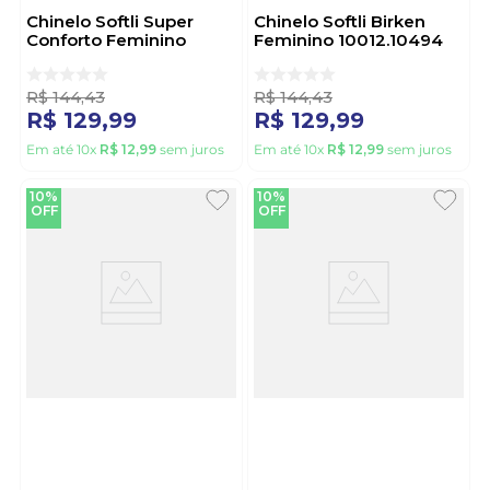
Chinelo Softli Super
Chinelo Softli Birken
Conforto Feminino
Feminino 10012.10494
10012.10271 Off-White
Marrom
R$
144
,
43
R$
144
,
43
R$
129
,
99
R$
129
,
99
Em até
10
x
R$
12
,
99
sem juros
Em até
10
x
R$
12
,
99
sem juros
10%
10%
OFF
OFF