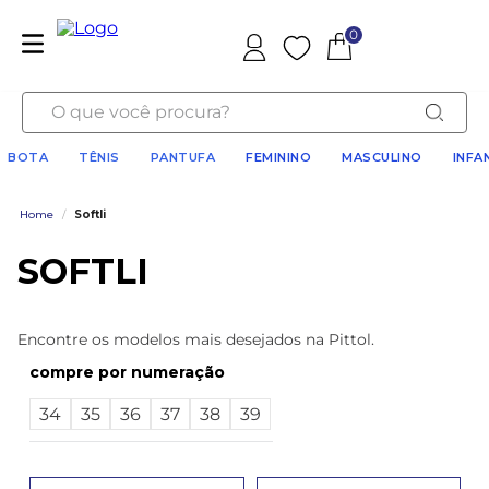
0
Favoritos
O que você procura?
BOTA
TÊNIS
PANTUFA
FEMININO
MASCULINO
INFA
Home
/
Softli
SOFTLI
Encontre os modelos mais desejados na Pittol.
numeração
34
35
36
37
38
39