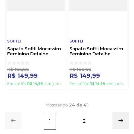
SOFTLI
SOFTLI
Sapato Softli Mocassim
Sapato Softli Mocassim
Feminino Detalhe
Feminino Detalhe
Metálico 10079.10618
Metalizado 10079.10621
Preto
Caramelo
R$
166
,
66
R$
166
,
66
R$
149
,
99
R$
149
,
99
Em até
10
x
R$
14
,
99
sem juros
Em até
10
x
R$
14
,
99
sem juros
Mostrando
24 de 41
1
2