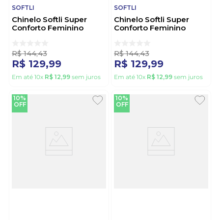
SOFTLI
SOFTLI
Chinelo Softli Super
Chinelo Softli Super
Conforto Feminino
Conforto Feminino
Pedra 10012.10496
10012.10271 Marrom
Caramelo
R$
144
,
43
R$
144
,
43
R$
129
,
99
R$
129
,
99
Em até
10
x
R$
12
,
99
sem juros
Em até
10
x
R$
12
,
99
sem juros
10%
10%
OFF
OFF