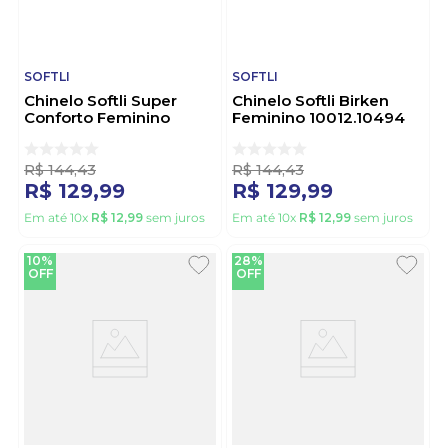
SOFTLI
SOFTLI
Chinelo Softli Super
Chinelo Softli Birken
Conforto Feminino
Feminino 10012.10494
Pedra 10012.10496 Nude
Off-White
R$
144
,
43
R$
144
,
43
R$
129
,
99
R$
129
,
99
Em até
10
x
R$
12
,
99
sem juros
Em até
10
x
R$
12
,
99
sem juros
10%
28%
OFF
OFF