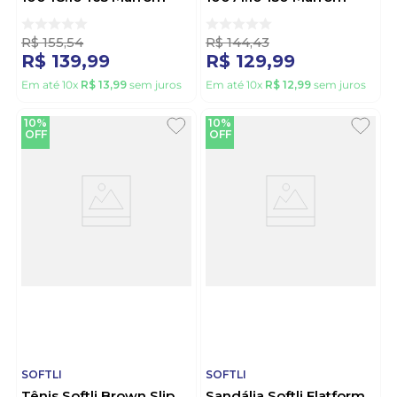
R$
155
,
54
R$
144
,
43
R$
139
,
99
R$
129
,
99
Em até
10
x
R$
13
,
99
sem juros
Em até
10
x
R$
12
,
99
sem juros
10%
10%
OFF
OFF
SOFTLI
SOFTLI
Tênis Softli Brown Slip
Sandália Softli Flatform