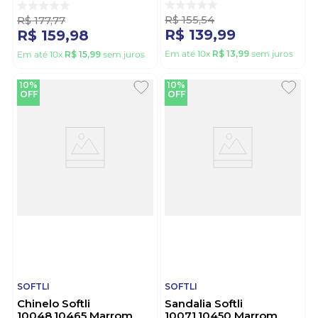
R$
155
,
54
R$
177
,
77
R$
139
,
99
R$
159
,
98
Em até
10
x
R$
13
,
99
sem juros
Em até
10
x
R$
15
,
99
sem juros
10%
10%
OFF
OFF
SOFTLI
SOFTLI
Chinelo Softli
Sandalia Softli
10048.10465 Marrom
10071.10450 Marrom