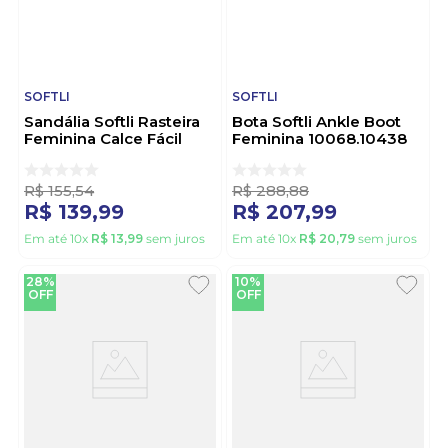
SOFTLI
SOFTLI
Sandália Softli Rasteira
Bota Softli Ankle Boot
Feminina Calce Fácil
Feminina 10068.10438
10012.10366 Off-White
Marrom
R$
155
,
54
R$
288
,
88
R$
139
,
99
R$
207
,
99
Em até
10
x
R$
13
,
99
sem juros
Em até
10
x
R$
20
,
79
sem juros
28%
10%
OFF
OFF