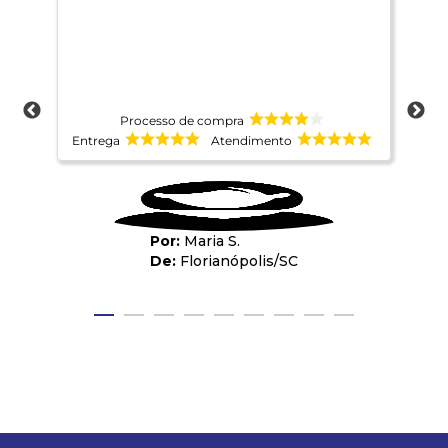
Processo de compra
Entrega
Atendimento
Ent
Maria S.
Florianópolis
/
SC