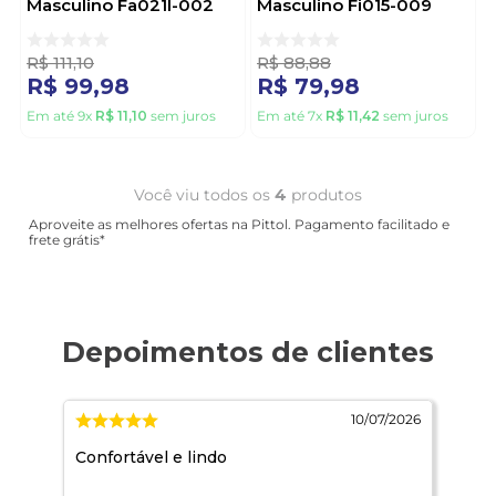
Masculino Fa021l-002
Masculino Fi015-009
Preto
Pink
R$
111
,
10
R$
88
,
88
R$
99
,
98
R$
79
,
98
Em até
9
x
R$
11
,
10
sem juros
Em até
7
x
R$
11
,
42
sem juros
Você viu todos os
4
produtos
Aproveite as melhores ofertas na Pittol. Pagamento facilitado e
frete grátis*
2026
10/07/2026
,
Confortável e lindo
Est