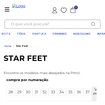
0
Favoritos
O que você procura?
BOTA
TÊNIS
PANTUFA
FEMININO
MASCULINO
INFA
Home
/
Star Feet
STAR FEET
Encontre os modelos mais desejados na Pittol.
numeração
Ver
28
29
30
31
32
33
34
35
36
37
mais
5