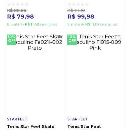
Preto
Preto
R$
88
,
88
R$
111
,
10
R$
79
,
98
R$
99
,
98
Em até
7
x
R$
11
,
42
sem juros
Em até
9
x
R$
11
,
10
sem juros
10%
10%
OFF
OFF
STAR FEET
STAR FEET
Tênis Star Feet Skate
Tênis Star Feet