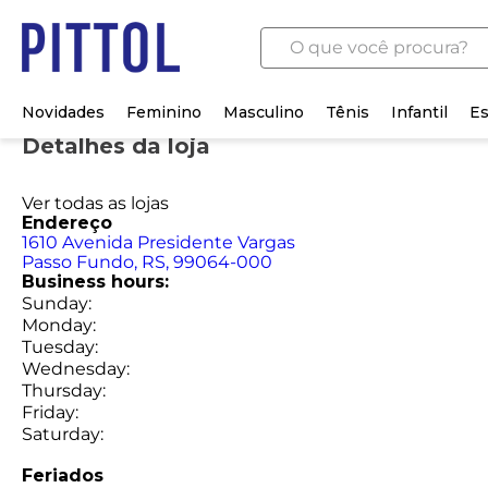
O que você procura?
Novidades
Feminino
Masculino
Tênis
Infantil
Es
Detalhes da loja
Ver todas as lojas
Endereço
1610
Avenida Presidente Vargas
Passo Fundo
, RS
, 99064-000
Business hours:
Sunday
:
Monday
:
Tuesday
:
Wednesday
:
Thursday
:
Friday
:
Saturday
:
Feriados