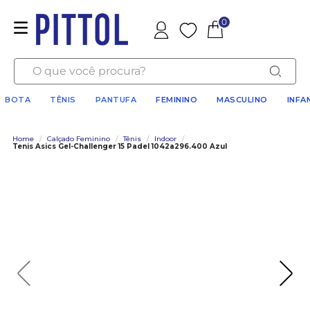
0
Favoritos
O que você procura?
BOTA
TÊNIS
PANTUFA
FEMININO
MASCULINO
INFA
Home
/
Calçado Feminino
/
Tênis
/
Indoor
/
Tenis Asics Gel-Challenger 15 Padel 1042a296.400 Azul