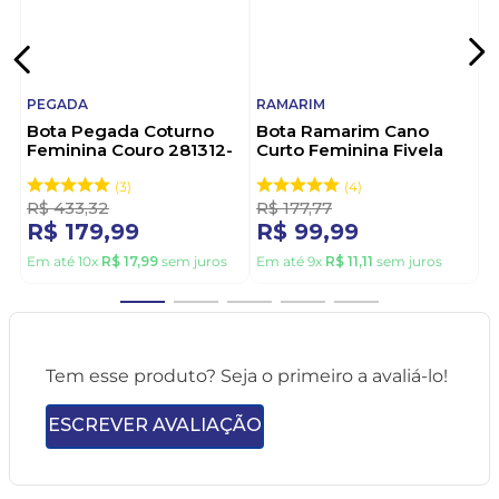
PEGADA
RAMARIM
Bota Pegada Coturno
Bota Ramarim Cano
Feminina Couro 281312-
Curto Feminina Fivela
02 Preto
2559131-01 Preto
3
4
R$
433
,
32
R$
177
,
77
R$
179
,
99
R$
99
,
99
Em até
10
x
R$
17
,
99
sem juros
Em até
9
x
R$
11
,
11
sem juros
Tem esse produto? Seja o primeiro a avaliá-lo!
ESCREVER AVALIAÇÃO