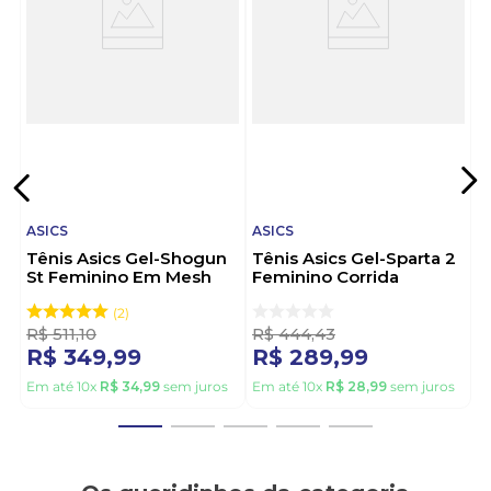
A Asics é uma renomada marca japonesa com mais
de 75 anos de história, famosa globalmente por sua
excelência em tênis de corrida e esportes que
unem performance e ciência, como o Padel.
Escolher Asics significa optar por tecnologias de
ponta, como o GEL™, que garantem conforto e
proteção superiores para seu corpo. Sinta a
diferença que a tecnologia faz no seu movimento!
ASICS
ASICS
Tênis Asics Gel-Shogun
Tênis Asics Gel-Sparta 2
St Feminino Em Mesh
Feminino Corrida
1202a513.022 Cinza
1012b621.022 Cinza
2
R$
511
,
10
R$
444
,
43
R$
349
,
99
R$
289
,
99
Em até
10
x
R$
34
,
99
sem juros
Em até
10
x
R$
28
,
99
sem juros