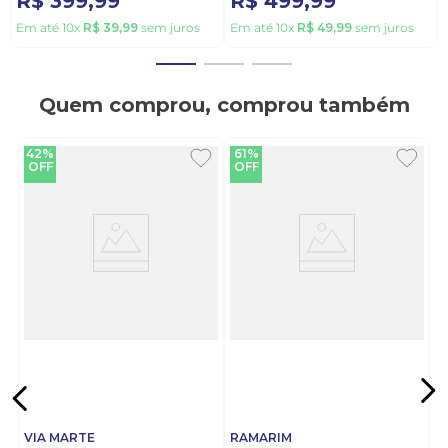
R$
399
,
99
R$
499
,
99
Em até
10
x
R$
39
,
99
sem juros
Em até
10
x
R$
49
,
99
sem juros
Quem comprou, comprou também
42%
61%
OFF
OFF
VIA MARTE
RAMARIM