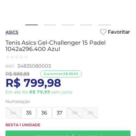
ASICS
Tenis Asics Gel-Challenger 15 Padel
1042a296.400 Azul
:
34835080003
R$
888
,
88
Economize
R$
88
,
90
R$
799
,
98
Em até
10
x
R$
79
,
99
sem juros
Numeração
34
35
36
37
38
39
RESTA 1 UNIDADE