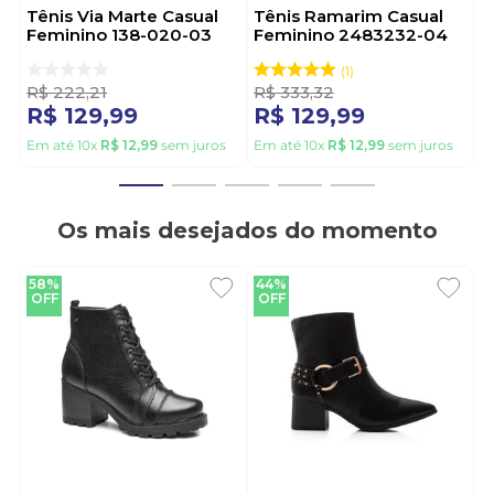
Tênis Via Marte Casual
Tênis Ramarim Casual
Feminino 138-020-03
Feminino 2483232-04
Cinza
Preto
1
R$
222
,
21
R$
333
,
32
R$
129
,
99
R$
129
,
99
Em até
10
x
R$
12
,
99
sem juros
Em até
10
x
R$
12
,
99
sem juros
Os mais desejados do momento
58%
44%
OFF
OFF