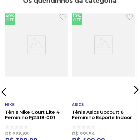
Os queridinhos da categoria
40%
10%
OFF
OFF
NIKE
ASICS
Tênis Nike Court Lite 4
Tênis Asics Upcourt 6
Feminino Fj2318-001
Feminino Esporte Indoor
Preto
1072a107.402 Azul
R$
666
,
65
R$
555
,
54