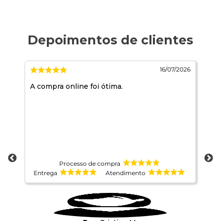
2026
16/07/2026
e
A compra online foi ótima.
Pr
ida
de
te
é
ns
Processo de compra
Entrega
Atendimento
E