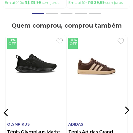
Em até
10
x
R$
39
,
99
sem juros
Em até
10
x
R$
39
,
99
sem juros
Quem comprou, comprou também
10%
10%
OFF
OFF
OLYMPIKUS
ADIDAS
Tênis Olympikus Marte
Tenis Adidas Grand