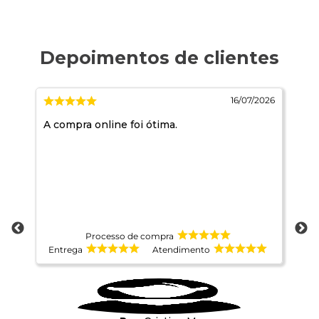
026
16/07/2026
A compra online foi ótima.
Ja
pr
co
at
Processo de compra
Entrega
Atendimento
E