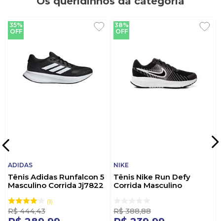
Os queridinhos da categoria
propósito e confiança.
35%
38%
OFF
OFF
ADIDAS
NIKE
Tênis Adidas Runfalcon 5
Tênis Nike Run Defy
Masculino Corrida Jj7822
Corrida Masculino
Preto
Hm9594-004 Preto
1
R$
444
,
43
R$
388
,
88