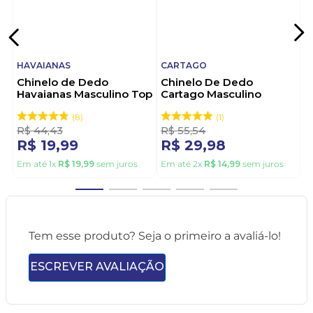
HAVAIANAS
CARTAGO
Chinelo de Dedo
Chinelo De Dedo
Havaianas Masculino Top
Cartago Masculino
Vermelho
Alabama 11859-21392
Cinza
8
1
R$
44
,
43
R$
55
,
54
R$
19
,
99
R$
29
,
98
Em até
1
x
R$
19
,
99
sem juros
Em até
2
x
R$
14
,
99
sem juros
Tem esse produto? Seja o primeiro a avaliá-lo!
ESCREVER AVALIAÇÃO