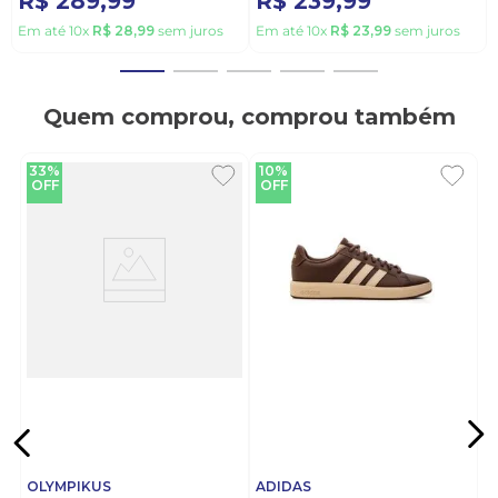
R$
289
,
99
R$
239
,
99
Em até
10
x
R$
28
,
99
sem juros
Em até
10
x
R$
23
,
99
sem juros
Quem comprou, comprou também
33%
10%
OFF
OFF
OLYMPIKUS
ADIDAS