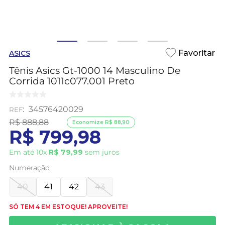
ASICS
Tênis Asics Gt-1000 14 Masculino De
Corrida 1011c077.001 Preto
:
34576420029
R$
888
,
88
Economize
R$
88
,
90
R$
799
,
98
Em até
10
x
R$
79
,
99
sem juros
Numeração
40
41
42
43
SÓ TEM 4 EM ESTOQUE! APROVEITE!