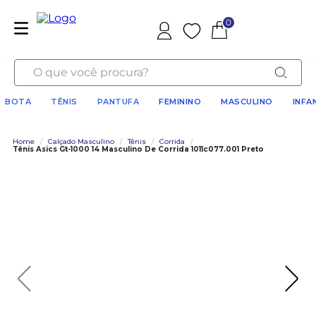
0
Favoritos
O que você procura?
BOTA
TÊNIS
PANTUFA
FEMININO
MASCULINO
INFA
Home
/
Calçado Masculino
/
Tênis
/
Corrida
/
Tênis Asics Gt-1000 14 Masculino De Corrida 1011c077.001 Preto