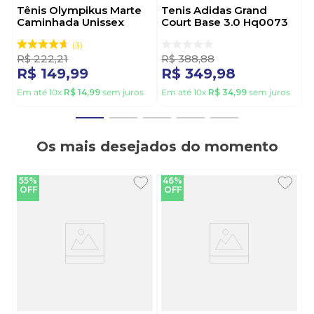
Tênis Olympikus Marte
Tenis Adidas Grand
Caminhada Unissex
Court Base 3.0 Hq0073
Preto
Marrom
3
R$
222
,
21
R$
388
,
88
R$
149
,
99
R$
349
,
98
Em até
10
x
R$
14
,
99
sem juros
Em até
10
x
R$
34
,
99
sem juros
Os mais desejados do momento
55%
46%
OFF
OFF