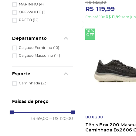
R$
133
,
32
MARINHO
(
4
)
R$
119
,
99
OFF-WHITE
(
1
)
Em até
10
x
R$
11
,
99
sem jur
PRETO
(
12
)
10%
OFF
Departamento
Calçado Feminino
(
10
)
Calçado Masculino
(
14
)
Esporte
Caminhada
(
23
)
Faixas de preço
BOX 200
R$ 69,00
–
R$ 120,00
Tênis Box 200 Mascu
Caminhada Bx2606 C