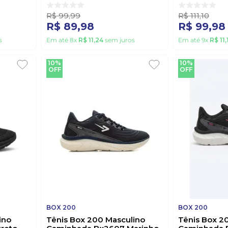
R$
99
,
99
R$
111
,
10
R$
89
,
98
R$
99
,
98
s
Em até
8
x
R$
11
,
24
sem juros
Em até
9
x
R$
11
,
10%
10%
OFF
OFF
BOX 200
BOX 200
ino
Tênis Box 200 Masculino
Tênis Box 2