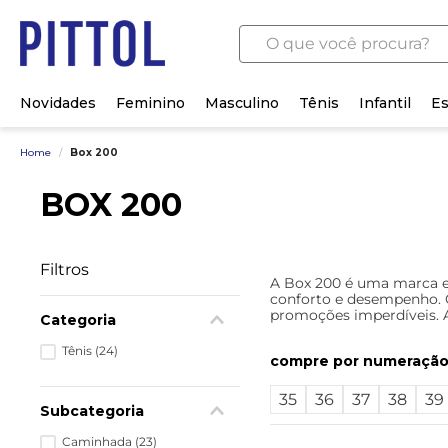
O que você procura?
Novidades
Feminino
Masculino
Tênis
Infantil
Es
Home
/
Box 200
BOX 200
Filtros
A Box 200 é uma marca es
conforto e desempenho. C
promoções imperdíveis. A
Categoria
Tênis
(
24
)
numeraçã
35
36
37
38
39
Subcategoria
Caminhada
(
23
)